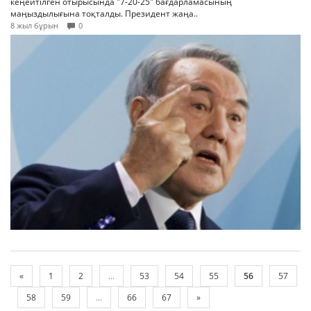
кеңейтілген отырысында "7-20-25" бағдарламасының
маңыздылығына тоқталды. Президент жаңа..
8 жыл бұрын
0
«
1
2
...
53
54
55
56
57
58
59
...
66
67
»