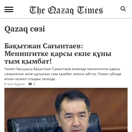
Qazaq сөзі
Бақытжан Сағынтаев:
Менингитке қарсы екпе құны
тым қымбат!
Үкімет басшысы Бақытжан Сағынтаев елімізде менингитке қарсы
салынатын екпе құнының тым қымбат екенін айтты. Үкімет үйінде
өткен кезекті отырыс кезінде..
8 жыл бұрын
0