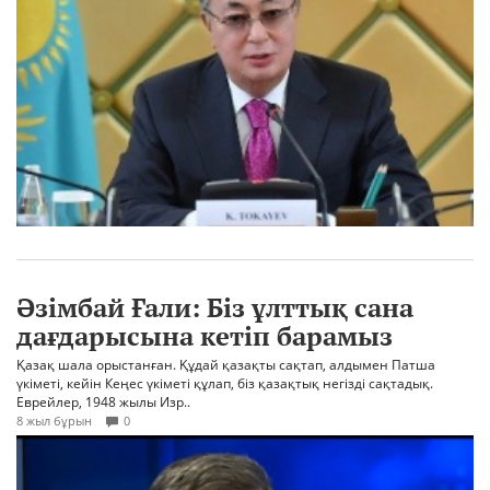
Әзімбай Ғали: Біз ұлттық сана
дағдарысына кетіп барамыз
Қазақ шала орыстанған. Құдай қазақты сақтап, алдымен Патша
үкіметі, кейін Кеңес үкіметі құлап, біз қазақтық негізді сақтадық.
Еврейлер, 1948 жылы Изр..
8 жыл бұрын
0