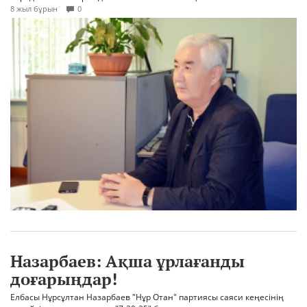
8 жыл бұрын
0
Назарбаев: Ақша ұрлағанды
доғарыңдар!
Елбасы Нұрсұлтан Назарбаев "Нұр Отан" партиясы саяси кеңесінің