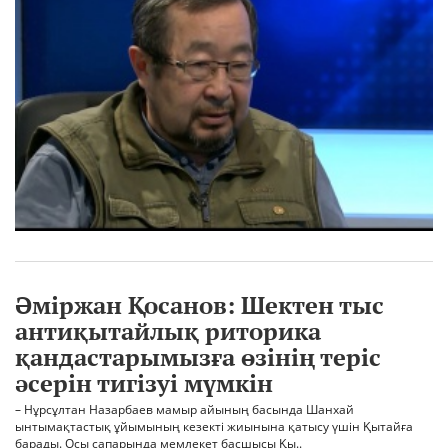
Әміржан Қосанов: Шектен тыс
антиқытайлық риторика
қандастарымызға өзінің теріс
әсерін тигізуі мүмкін
– Нұрсұлтан Назарбаев мамыр айының басында Шанхай
ынтымақтастық ұйымының кезекті жиынына қатысу үшін Қытайға
барады. Осы сапарында мемлекет басшысы Қы..