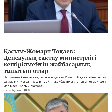
Қасым-Жомарт Тоқаев:
Денсаулық сақтау министрлігі
кешірілмейтін жайбасарлық
танытып отыр
Парламент Сенатының төрағасы Қасым-Жомарт Тоқаев: «Денсаулық
сақтау министрлігі кешірілмейтін жайбасарлық танытып отыр» - деп
мәлімдеді. Қасым-Жомарт ..
8 жыл бұрын
0