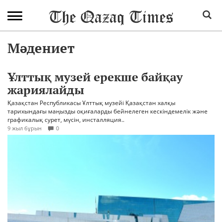
Мәдениет
Ұлттық музей ерекше байқау
жариялайды
Қазақстан Республикасы Ұлттық музейі Қазақстан халқы
тарихындағы маңызды оқиғаларды бейнелеген кескіндемелік және
графикалық сурет, мүсін, инсталляция..
9 жыл бұрын
0