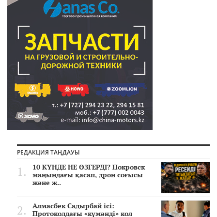
РЕДАКЦИЯ ТАҢДАУЫ
10 КҮНДЕ НЕ ӨЗГЕРДІ? Покровск
маңындағы қасап, дрон соғысы
және ж..
Алмасбек Садырбай ісі:
Протоколдағы «күмәнді» кол