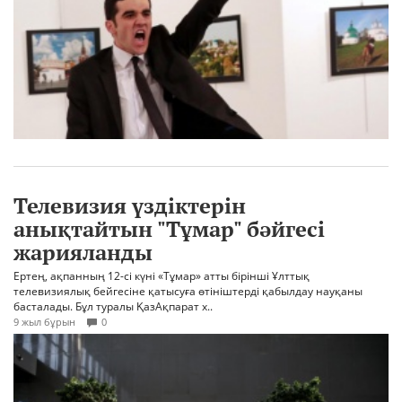
Телевизия үздіктерін
анықтайтын "Тұмар" бәйгесі
жарияланды
Ертең, ақпанның 12-сі күні «Тұмар» атты бірінші Ұлттық
телевизиялық бейгесіне қатысуға өтініштерді қабылдау науқаны
басталады. Бұл туралы ҚазАқпарат х..
9 жыл бұрын
0