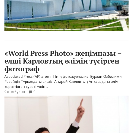
«World Press Photo» жеңімпазы –
елші Карловтың өлімін түсірген
фотограф
Associated Press (AP) агенттігінің фотожурналисі Бурхан Озбилижи
Ресейдің Түркиядағы елшісі Андрей Карловтың Анкарадағы өлімі
көрсетілген суреті үшін ..
9 жыл бұрын
0