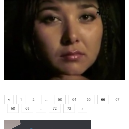
«
1
2
...
63
64
65
66
67
68
69
...
72
73
»