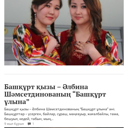
Башқұрт қызы – Әлбина
Шәмсетдинованың “Башқұрт
ұлына”
Башқұрт қызы – Әлбина Шәмсетдинованың “Башқұрт ұлына” әні.
Башқұрттар – үсерген, байлар, сұраш, маңғауыр, жағалбайлы, тама,
бешуыл, кедей, табын, мың,..
9 жыл бұрын
1