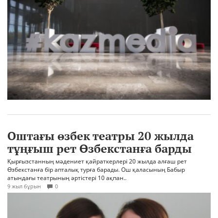
Оштағы өзбек театры 20 жылда
тұңғыш рет Өзбекстанға барды
Қырғызстанның мәдениет қайраткерлері 20 жылда алғаш рет
Өзбекстанға бір апталық турға барады. Ош қаласының Бабыр
атындағы театрының әртістері 10 ақпан..
9 жыл бұрын
0