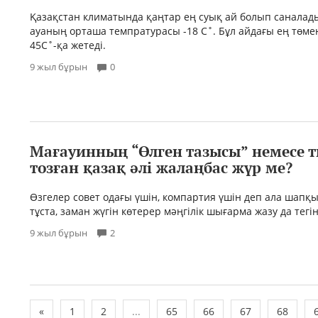
Қазақстан климатында қаңтар ең суық ай болып саналад
ауаның орташа темпратурасы -18 С˚. Бұл айдағы ең төме
45С˚-қа жетеді.
9 жыл бұрын
0
Мағауинның “Өлген тазысы” немесе 
тозған қазақ әлі жалаңбас жүр ме?
Өзгелер совет одағы үшін, компартия үшін деп ала шапқ
тұста, заман жүгін көтерер мәңгілік шығарма жазу да тегін
9 жыл бұрын
2
«
1
2
...
65
66
67
68