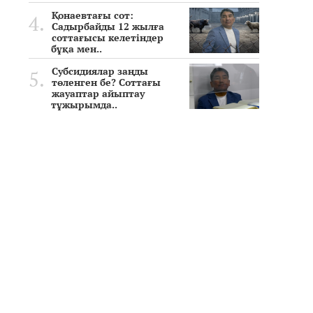
Қонаевтағы сот:
Садырбайды 12 жылға
соттағысы келетіндер
бұқа мен..
Субсидиялар заңды
төленген бе? Соттағы
жауаптар айыптау
тұжырымда..