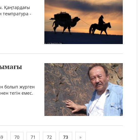
ы. Қаңтардағы
н темпратура -
тымағы
ын болып жүрген
нен тегін емес.
69
70
71
72
73
»