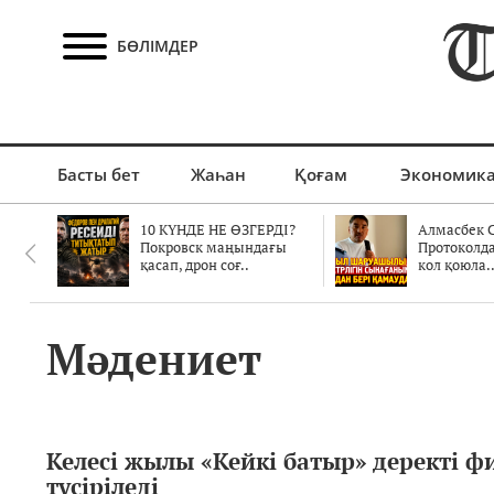
БӨЛІМДЕР
Басты бет
Жаһан
Қоғам
Экономик
10 КҮНДЕ НЕ ӨЗГЕРДІ?
Алмасбек С
Покровск маңындағы
Протоколд
қасап, дрон соғ..
кол қоюла.
Мәдениет
Келесі жылы «Кейкі батыр» деректі ф
түсіріледі