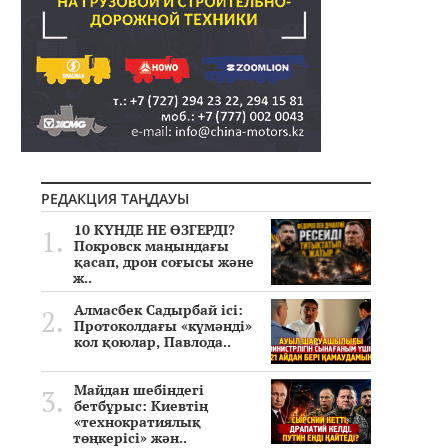
РЕДАКЦИЯ ТАҢДАУЫ
10 КҮНДЕ НЕ ӨЗГЕРДІ?
Покровск маңындағы
қасап, дрон соғысы және
ж..
Алмасбек Садырбай ісі:
Протоколдағы «күмәнді»
кол қоюлар, Павлода..
Майдан шебіндегі
бетбұрыс: Киевтің
«технократиялық
төңкерісі» жән..