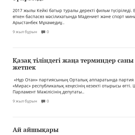
2017 жылы Кейкі батыр туралы деректі фильм түсіріледі. 
өткен баспасөз мәсілихатында Мәдениет және спорт мин
Арыстанбек Мұхамедиұ..
9 жыл бұрын
0
Қазақ тіліндегі жаңа терминдер саны
жетпек
«Нұр Отан» партиясының Орталық аппаратында партия
«Мирас» республикалық кеңесінің кезекті отырысы өтті.
Парламент Мәжілісінің депутаты..
9 жыл бұрын
0
Ай айшықары