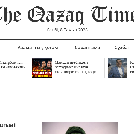
Сенбі, 8 Тамыз 2026
а
Азаматтық қоғам
Сараптама
Сұхбат
адырбай ісі:
Майдан шебіндегі
Қ
ағы «күмәнді»
бетбұрыс: Киевтің
С
.
«технократиялық төңк..
со
ильмі