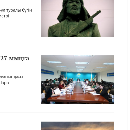
Бұл туралы бүгін
истрі
 27 мыңға
 жанындағы
 Шара