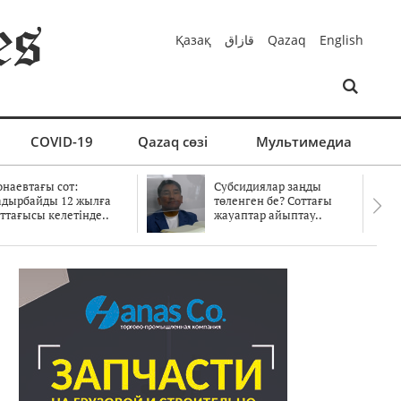
Қазақ
قازاق
Qazaq
English
COVID-19
Qazaq сөзі
Мультимедиа
онаевтағы сот:
Субсидиялар заңды
адырбайды 12 жылға
төленген бе? Соттағы
ттағысы келетінде..
жауаптар айыптау..