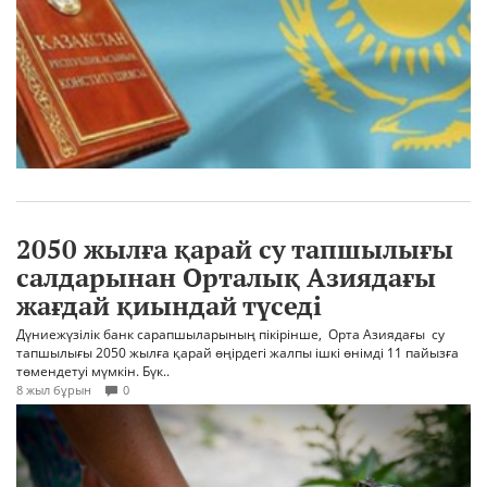
2050 жылға қарай су тапшылығы
салдарынан Орталық Азиядағы
жағдай қиындай түседі
Дүниежүзілік банк сарапшыларының пікірінше, Орта Азиядағы су
тапшылығы 2050 жылға қарай өңірдегі жалпы ішкі өнімді 11 пайызға
төмендетуі мүмкін. Бүк..
8 жыл бұрын
0