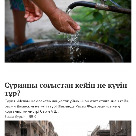
Сүрияны соғыстан кейін не күтіп
тұр?
Сүрия «Ислам мемлекеті» лаңкестік ұйымынан азат етілгеннен кейін
ресми Дамаскіні не күтіп тұр? Жақында Ресей Федерациясының
қорғаныс министрі Сергей Ш..
8 жыл бұрын
0