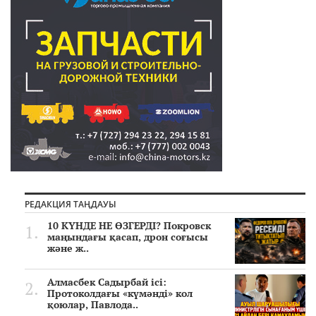
РЕДАКЦИЯ ТАҢДАУЫ
10 КҮНДЕ НЕ ӨЗГЕРДІ? Покровск
маңындағы қасап, дрон соғысы
және ж..
Алмасбек Садырбай ісі:
Протоколдағы «күмәнді» кол
қоюлар, Павлода..