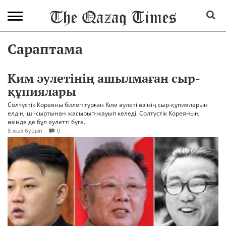
Сараптама
Ким әулетінің ашылмаған сыр-
құпиялары
Солтүстік Кореяны билеп тұрған Ким әулеті өзінің сыр-құпияларын
елдің іші-сыртынан жасырып-жауып келеді. Солтүстік Кореяның
өзінде де бұл әулетті бүге..
8 жыл бұрын
0