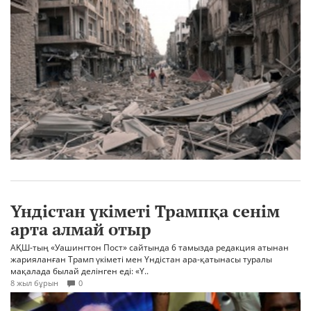
Үндістан үкіметі Трампқа сенім
арта алмай отыр
АҚШ-тың «Уашингтон Пост» сайтында 6 тамызда редакция атынан
жарияланған Трамп үкіметі мен Үндістан ара-қатынасы туралы
мақалада былай делінген еді: «Ү..
8 жыл бұрын
0