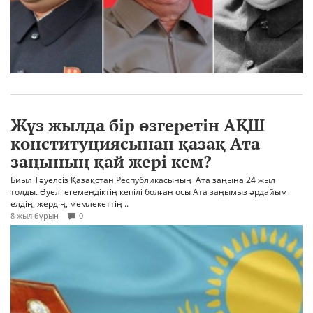
Жүз жылда бір өзгеретін АҚШ
конституциясынан қазақ Ата
заңының қай жері кем?
Биыл Тәуелсіз Қазақстан Республикасының Ата заңына 24 жыл
толды. Әуелі егемендіктің кепілі болған осы Ата заңымыз әрдайым
елдің, жердің, мемлекеттің ..
8 жыл бұрын
0