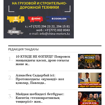
РЕДАКЦИЯ ТАҢДАУЫ
10 КҮНДЕ НЕ ӨЗГЕРДІ? Покровск
маңындағы қасап, дрон соғысы
және ж..
Алмасбек Садырбай ісі:
Протоколдағы «күмәнді» кол
қоюлар, Павлода..
Майдан шебіндегі бетбұрыс:
Киевтің «технократиялық
төңкерісі» жән..