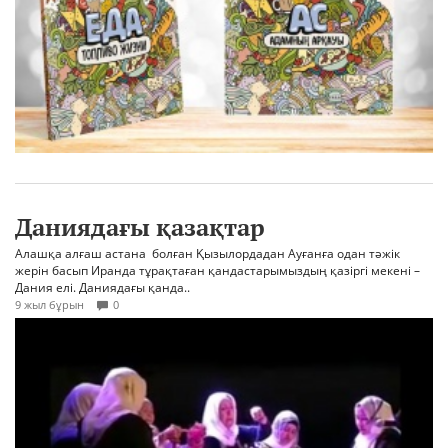
Даниядағы қазақтар
Алашқа алғаш астана болған Қызылордадан Ауғанға одан тәжік
жерін басып Иранда тұрақтаған қандастарымыздың қазіргі мекені –
Дания елі. Даниядағы қанда..
9 жыл бұрын
0