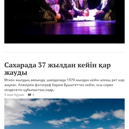
Сахарада 37 жылдан кейін қар
жауды
Өткен жылдың аяғында, шөлдалада 1979 жылдан кейін алғаш рет қар
жауған. Алжирлік фотограф Карим Бушатеттен кейін, осы сирек
кездесетін құбылыстың кадр..
9 жыл бұрын
0