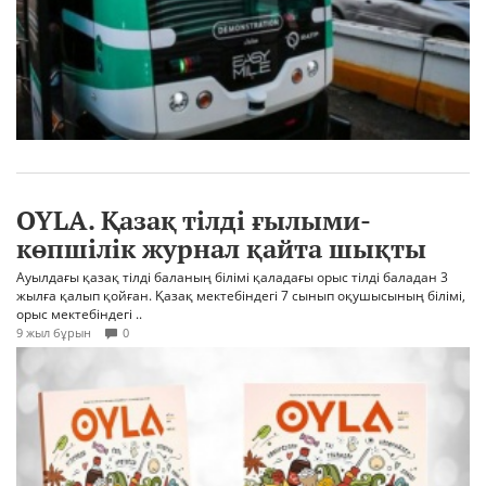
OYLA. Қазақ тілді ғылыми-
көпшілік журнал қайта шықты
Ауылдағы қазақ тілді баланың білімі қаладағы орыс тілді баладан 3
жылға қалып қойған. Қазақ мектебіндегі 7 сынып оқушысының білімі,
орыс мектебіндегі ..
9 жыл бұрын
0