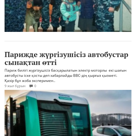
Парижде жүргізушісіз автобустар
сынақтан өтті
Париж билігі жүргізушісіз басқарылатын электр моторлы екі шағын
автобусты іске қосты деп хабарлайды BBC-дің қырғыз қызметі.
Қазір бұл жоба эксперимен..
9 жыл бұрын
0