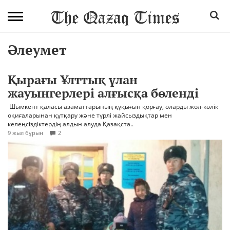
Әлеумет
Қырағы Ұлттық ұлан
жауынгерлері алғысқа бөленді
Шымкент қаласы азаматтарының құқығын қорғау, оларды жол-көлік
оқиғаларынан құтқару және түрлі жайсыздықтар мен
келеңсіздіктердің алдын алуда Қазақста..
9 жыл бұрын
2