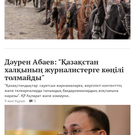
Дәурен Абаев: "Қазақстан
халқының журналистерге көңілі
толмайды"
"Қазақстандықтар сауатсыз жарнамаларға, жергілікті контенттің
және телеарналарда танымдық бағдарламалардың жоқтығына
наразы". ҚР Ақпарат және коммуни..
9 жыл бұрын
0