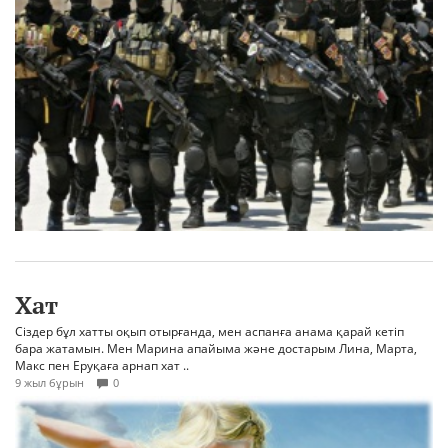
Хат
Сіздер бұл хатты оқып отырғанда, мен аспанға анама қарай кетіп
бара жатамын. Мен Марина апайыма және достарым Лина, Марта,
Макс пен Еруқаға арнап хат ..
9 жыл бұрын
0