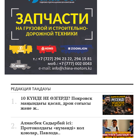
РЕДАКЦИЯ ТАҢДАУЫ
10 КҮНДЕ НЕ ӨЗГЕРДІ? Покровск
маңындағы қасап, дрон соғысы
және ж..
Алмасбек Садырбай ісі:
Протоколдағы «күмәнді» кол
қоюлар, Павлода..