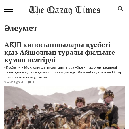
Әлеумет
АҚШ киносыншылары құсбегі
қыз Айшолпан туралы фильмге
күман келтірді
«Құсбегі» – Моңғолиядағы саятшылыққа үйреніп жүрген көшпелі
қазақ қызы туралы деректі фильм деседі. Жексенбі күні өткен Оскар
номинациясына ұсыныл..
9 жыл бұрын
1