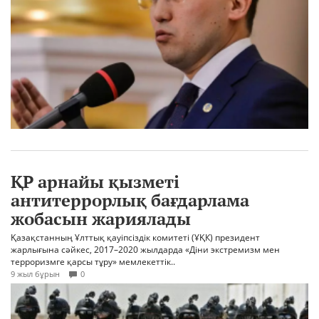
ҚР арнайы қызметі
антитеррорлық бағдарлама
жобасын жариялады
Қазақстанның Ұлттық қауіпсіздік комитеті (ҰҚК) президент
жарлығына сәйкес, 2017–2020 жылдарда «Діни экстремизм мен
терроризмге қарсы тұру» мемлекеттік..
9 жыл бұрын
0