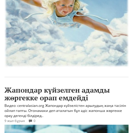
Жапондар күйзелген адамды
жөргекке орап емдейді
Видео: centralasian.org Жапондар күйзелістен арылудың жаңа тәсілін
ойлап тапты. Отонамаки деп аталатын бұл әдіс жапонша жөргекке
орау дегенді білдіред..
9 жыл бұрын
0