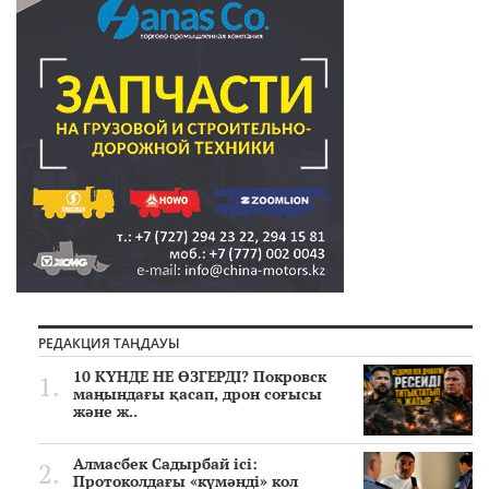
РЕДАКЦИЯ ТАҢДАУЫ
10 КҮНДЕ НЕ ӨЗГЕРДІ? Покровск
маңындағы қасап, дрон соғысы
және ж..
Алмасбек Садырбай ісі:
Протоколдағы «күмәнді» кол