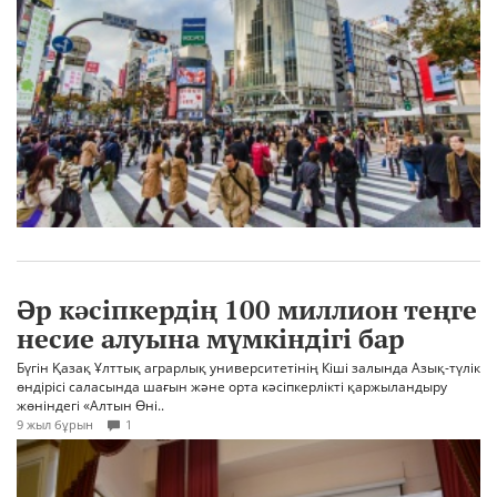
Әр кәсіпкердің 100 миллион теңге
несие алуына мүмкіндігі бар
Бүгін Қазақ Ұлттық аграрлық университетінің Кіші залында Азық-түлік
өндірісі саласында шағын және орта кәсіпкерлікті қаржыландыру
жөніндегі «Алтын Өні..
9 жыл бұрын
1