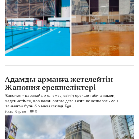
Адамды арманға жетелейтін
Жапония ерекшеліктері
Жапония – қарапайым ел емес, өзінің ерекше табиғатымен,
мәдениетімен, қоршаған ортаға деген өзгеше көзқарасымен
танылған бүтін бір әлем секілді. Бұл ..
9 жыл бұрын
0