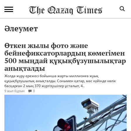
Әлеумет
Өткен жылы фото және
бейнефиксаторлардың көмегімен
500 мыңдай құқықбұзушылықтар
анықталды
Жолда жүру ережесі бойынша жарты миллионға жуық
құқықбұзушылық анықталды. Сонымен қатар, мас күйінде көлік
басқарған 2 мың 370 жүргізушілер ұсталып, 4..
9 жыл бұрын
0