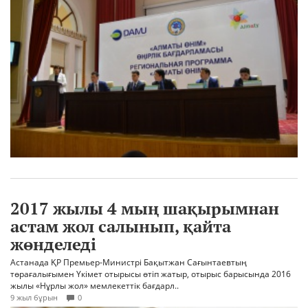
2017 жылы 4 мың шақырымнан
астам жол салынып, қайта
жөнделеді
Астанада ҚР Премьер-Министрі Бақытжан Сағынтаевтың
төрағалығымен Үкімет отырысы өтіп жатыр, отырыс барысында 2016
жылы «Нұрлы жол» мемлекеттік бағдарл..
9 жыл бұрын
0