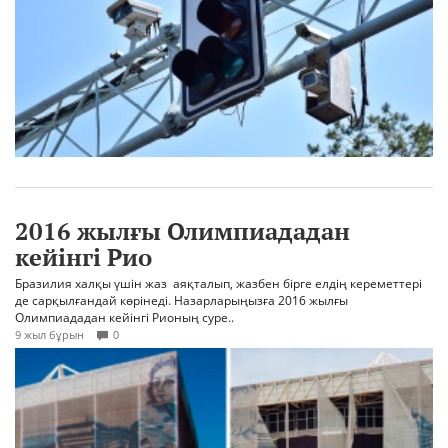
2016 жылғы Олимпиададан
кейінгі Рио
Бразилия халқы үшін жаз аяқталып, жазбен бірге елдің кереметтері
де сарқылғандай көрінеді. Назарларыңызға 2016 жылғы
Олимпиададан кейінгі Рионың суре..
9 жыл бұрын
0