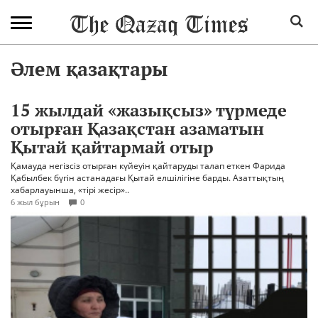
Әлем қазақтары
15 жылдай «жазықсыз» түрмеде
отырған Қазақстан азаматын
Қытай қайтармай отыр
Қамауда негізсіз отырған күйеуін қайтаруды талап еткен Фарида
Қабылбек бүгін астанадағы Қытай елшілігіне барды. Азаттықтың
хабарлауынша, «тірі жесір»..
6 жыл бұрын
0