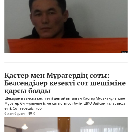
Қастер мен Мұрагердің соты:
Белсенділер кезекті сот шешіміне
қарсы болды
Шекараны заңсыз кесіп өтті деп айыпталған Қастер Мұсаханұлы мен
Мұрагер Әлімұлының ісіне қатысты сот бүгін ШҚО Зайсан қаласында
өтті. Сот төрешісі қор..
6 жыл бұрын
0