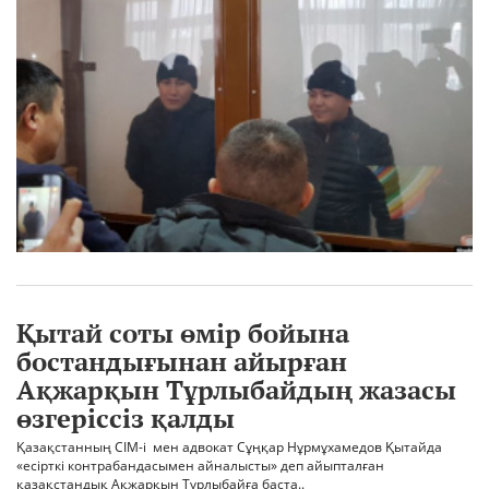
Қытай соты өмір бойына
бостандығынан айырған
Ақжарқын Тұрлыбайдың жазасы
өзгеріссіз қалды
Қазақстанның СІМ-і мен адвокат Сұңқар Нұрмұхамедов Қытайда
«есірткі контрабандасымен айналысты» деп айыпталған
қазақстандық Ақжарқын Тұрлыбайға баста..