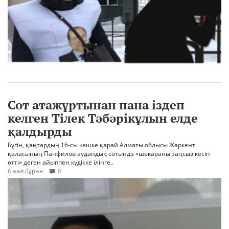
Сот атажұртынан пана іздеп
келген Тілек Тәбәрікұлын елде
қалдырды
Бүгін, қаңтардың 16-сы кешке қарай Алматы облысы Жаркент
қаласының Панфилов аудандық сотында «шекараны заңсыз кесіп
өтті» деген айыппен күдікке ілінге..
6 жыл бұрын
0