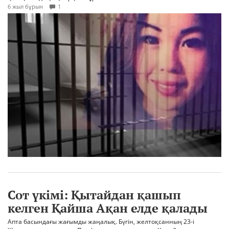
6 жыл бұрын
1
Сот үкімі: Қытайдан қашып
келген Қайша Ақан елде қалады
Апта басындағы жағымды жаңалық. Бүгін, желтоқсанның 23-і