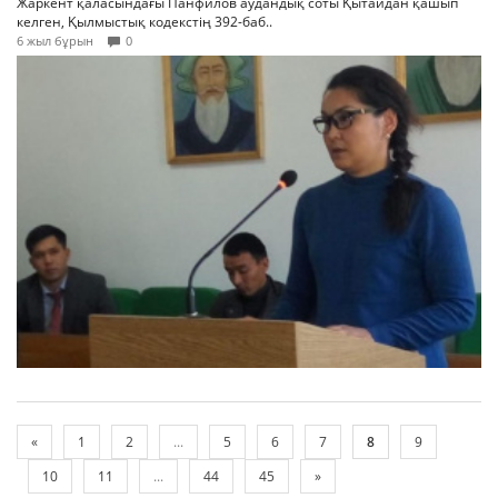
Жаркент қаласындағы Панфилов аудандық соты Қытайдан қашып
келген, Қылмыстық кодекстің 392-баб..
6 жыл бұрын
0
«
1
2
...
5
6
7
8
9
10
11
...
44
45
»