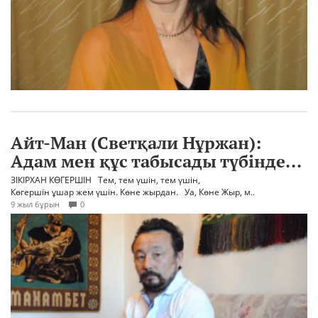
Айт-Ман (Светқали Нұржан):
Адам мен құс табысады түбінде...
ЗІКІРХАН КӨГЕРШІН Тем, тем үшін, тем үшін,
Көгершін ұшар жем үшін. Көне жырдан. Уа, Көне Жыр, м..
9 жыл бұрын
0