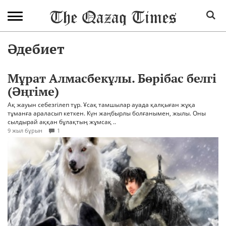
Әдебиет
Мұрат Алмасбекұлы. Бөрібас белгі
(Әңгіме)
Ақ жауын себезгілеп тұр. Ұсақ тамшылар ауада қалқыған жұқа
тұманға араласып кеткен. Күн жаңбырлы болғанымен, жылы. Оны
сылдырай аққан бұлақтың жұмсақ ..
9 жыл бұрын
1