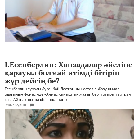
І.Есенберлин: Ханзадалар әйеліне
қарауыл болмай итімді бітіріп
жүр дейсің бе?
Есенберлин туралы Дүкенбай Досжанның естелігі Жазушылар
одағының фойесінде «Алмас қылышты» жазып беріп отырып айтқан
сөзі. Айтпақшы, ол кісі ешқашан к..
9 жыл бұрын
1