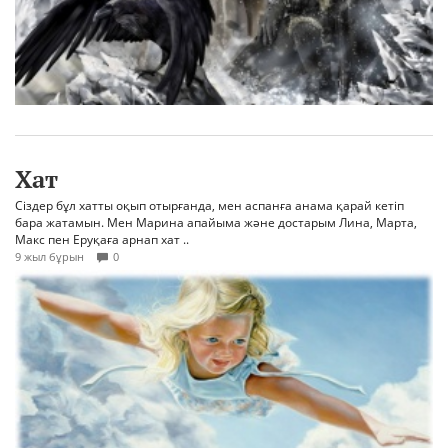
Хат
Сіздер бұл хатты оқып отырғанда, мен аспанға анама қарай кетіп
бара жатамын. Мен Марина апайыма және достарым Лина, Марта,
Макс пен Еруқаға арнап хат ..
9 жыл бұрын
0