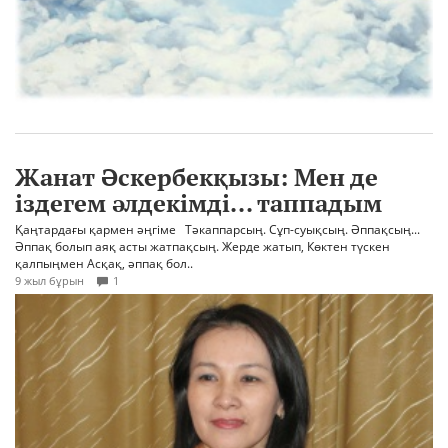
Жанат Әскербекқызы: Мен де
іздегем әлдекімді... таппадым
Қаңтардағы қармен әңгіме Тәкаппарсың. Сұп-суықсың. Әппақсың...
Әппақ болып аяқ асты жатпақсың. Жерде жатып, Көктен түскен
қалпыңмен Асқақ, әппақ бол..
9 жыл бұрын
1