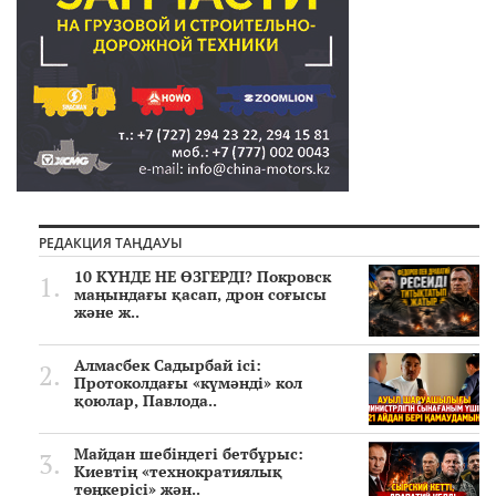
РЕДАКЦИЯ ТАҢДАУЫ
10 КҮНДЕ НЕ ӨЗГЕРДІ? Покровск
маңындағы қасап, дрон соғысы
және ж..
Алмасбек Садырбай ісі:
Протоколдағы «күмәнді» кол
қоюлар, Павлода..
Майдан шебіндегі бетбұрыс:
Киевтің «технократиялық
төңкерісі» жән..