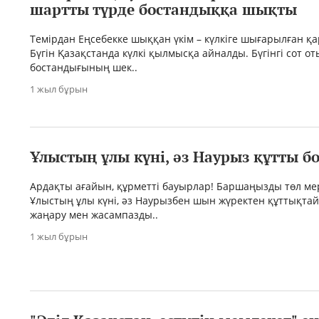
шартты түрде бостандыққа шықты
Темірдан Еңсебекке шыққан үкім – күлкіге шығарылған қ
Бүгін Қазақстанда күлкі қылмысқа айналды. Бүгінгі сот о
бостандығының шек..
1 жыл бұрын
Ұлыстың ұлы күні, әз Наурыз құтты б
Ардақты ағайын, құрметті бауырлар! Баршаңызды төл мер
Ұлыстың ұлы күні, әз Наурызбен шын жүректен құттықтай
жаңару мен жасампазды..
1 жыл бұрын