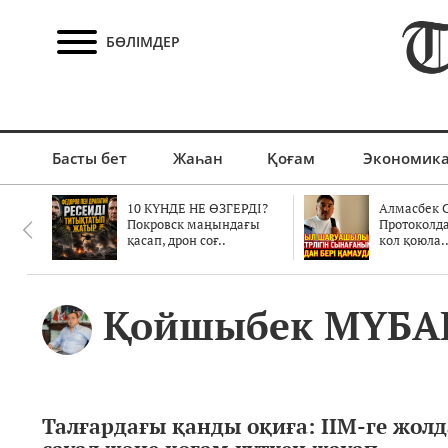
БӨЛІМДЕР
Басты бет
Жаһан
Қоғам
Экономик
10 КҮНДЕ НЕ ӨЗГЕРДІ?
Алмасбек С
Покровск маңындағы
Протоколд
қасап, дрон соғ..
кол қоюла.
Қойшыбек МҮБА
Талғардағы қанды оқиға: ІІМ-ге жол