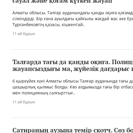
сауал және қоғам күткен жауап
Алматы облысы, Талғар ауданындағы қанды оқиға қоғамд
сілкіндірді. Бір ғана ауылдағы қайғылы жағдай жас әке Е
Тұрғанбековтің қазасы, кішкентай..
11 ай бұрын
Талғарда тағы да қанды оқиға. Поли
жауапсыздығы ма, жүйелік дағдарыс 
6 қыркүйек күні Алматы облысы Талғар ауданында тағы д
шошырлық қылмыс болды. Көз алдымызда тағы бір отбас
мен полицияның салғырттығ..
11 ай бұрын
Сатираның аузына темір скотч. Сөз 