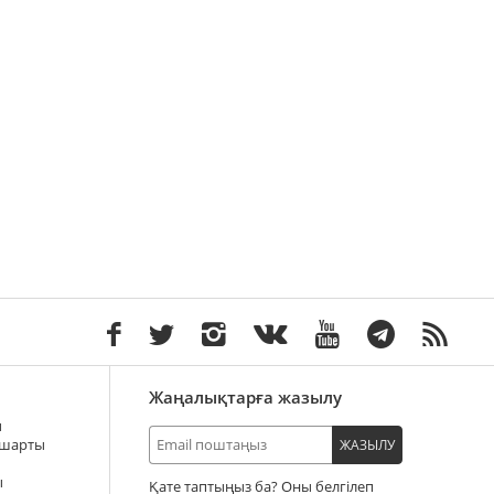
Жаңалықтарға жазылу
ы
 шарты
ЖАЗЫЛУ
ы
Қате таптыңыз ба? Оны белгілеп