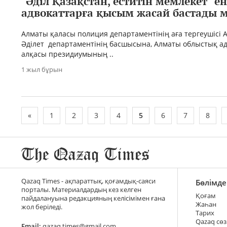
"Әділ Қазақстан, еститін мемлекет" ен
адвокаттарға қысым жасай бастады 
Алматы қаласы полиция департаментінің аға тергеушісі
Әділет департаментінің басшысына, Алматы облыстық а
алқасы президиумының ..
1 жыл бұрын
«
1
2
3
4
5
6
7
8
Qazaq Times - ақпараттық, қоғамдық-саяси
Бөлімде
порталы. Материалдардың кез келген
Қоғам
пайдалануына редакцияның келісімімен ғана
Жаһан
жол беріледі.
Тарих
Qazaq сөз
Email:
qazaq.times@gmail.com