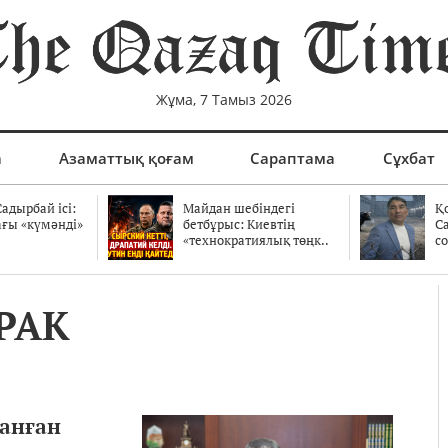
Жұма, 7 Тамыз 2026
а
Азаматтық қоғам
Сараптама
Сұхбат
адырбай ісі:
Майдан шебіндегі
Қ
ағы «күмәнді»
бетбұрыс: Киевтің
С
.
«технократиялық төңк..
со
РАК
данған