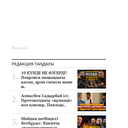
Жарнама
РЕДАКЦИЯ ТАҢДАУЫ
10 КҮНДЕ НЕ ӨЗГЕРДІ?
Покровск маңындағы
қасап, дрон соғысы және
ж..
Алмасбек Садырбай ісі:
Протоколдағы «күмәнді»
кол қоюлар, Павлода..
Майдан шебіндегі
бетбұрыс: Киевтің
«технократиялық