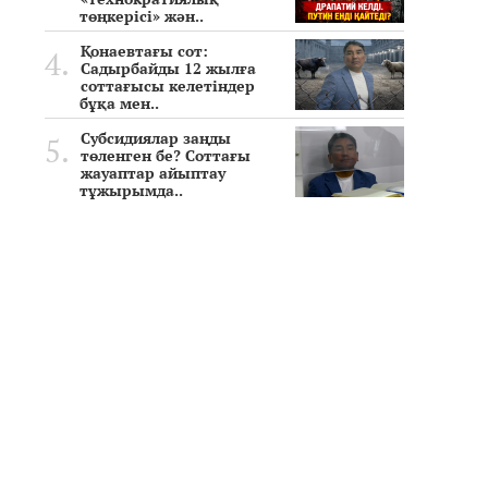
төңкерісі» жән..
Қонаевтағы сот:
Садырбайды 12 жылға
соттағысы келетіндер
бұқа мен..
Субсидиялар заңды
төленген бе? Соттағы
жауаптар айыптау
тұжырымда..