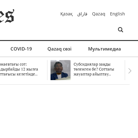
Қазақ
قازاق
Qazaq
English
COVID-19
Qazaq сөзі
Мультимедиа
онаевтағы сот:
Субсидиялар заңды
адырбайды 12 жылға
төленген бе? Соттағы
ттағысы келетінде..
жауаптар айыптау..