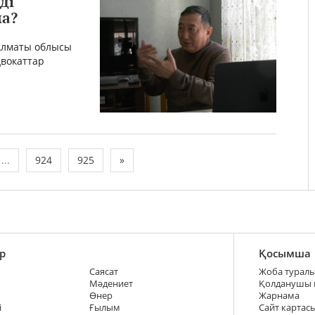
ді
ма?
 Алматы облысы
двокаттар
...
924
925
»
р
Қосымша
Саясат
Жоба турал
Мәдениет
Қолданушы
Өнер
Жарнама
і
Ғылым
Сайт картас