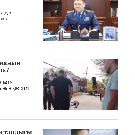
ы дүр
рнар
цияның
па?
а адам
ының қасіреті
бостандығы