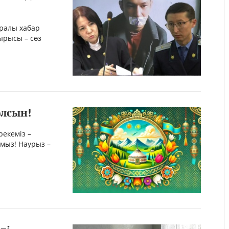
аралы хабар
тырысы – сөз
олсын!
екеміз –
мыз! Наурыз –