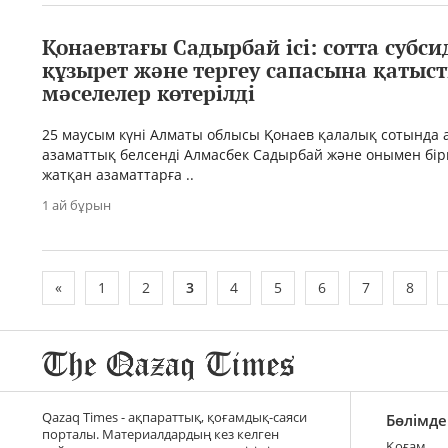
Қонаевтағы Садырбай ісі: сотта субси
құзырет және тергеу сапасына қатыс
мәселелер көтерілді
25 маусым күні Алматы облысы Қонаев қалалық сотында 
азаматтық белсенді Алмасбек Садырбай және онымен бі
жатқан азаматтарға ..
1 ай бұрын
«
1
2
3
4
5
6
7
8
Qazaq Times - ақпараттық, қоғамдық-саяси
Бөлімде
порталы. Материалдардың кез келген
Қоғам