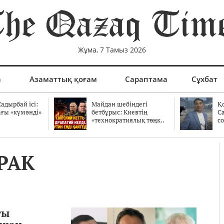
Жұма, 7 Тамыз 2026
а
Азаматтық қоғам
Сараптама
Сұхбат
адырбай ісі:
Майдан шебіндегі
Қ
ағы «күмәнді»
бетбұрыс: Киевтің
С
.
«технократиялық төңк..
со
РАК
ғы