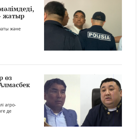
мәлімдеді,
» жатыр
маты және
р өз
 Алмасбек
і агро-
ге де