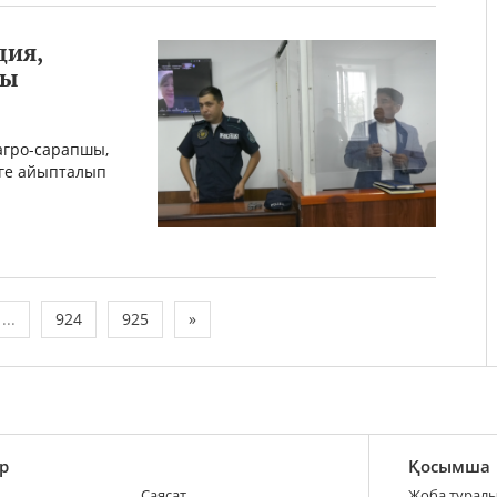
дия,
ты
агро-сарапшы,
рге айыпталып
...
924
925
»
р
Қосымша
Саясат
Жоба турал