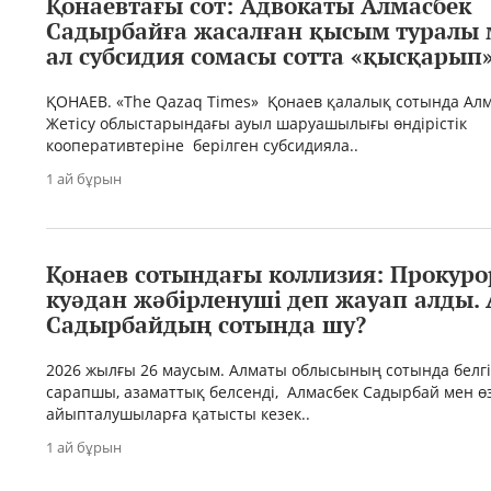
Қонаевтағы сот: Адвокаты Алмасбек
Садырбайға жасалған қысым туралы 
ал субсидия сомасы сотта «қысқарып
ҚОНАЕВ. «The Qazaq Times» Қонаев қалалық сотында Ал
Жетісу облыстарындағы ауыл шаруашылығы өндірістік
кооперативтеріне берілген субсидияла..
1 ай бұрын
Қонаев сотындағы коллизия: Прокуро
куәдан жәбірленуші деп жауап алды.
Садырбайдың сотында шу?
2026 жылғы 26 маусым. Алматы облысының сотында белгіл
сарапшы, азаматтық белсенді, Алмасбек Садырбай мен өз
айыпталушыларға қатысты кезек..
1 ай бұрын