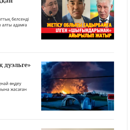
ққан
аттық белсенді
 алты адамға
қ дуэльге»
ұнай өңдеу
арына жасаған