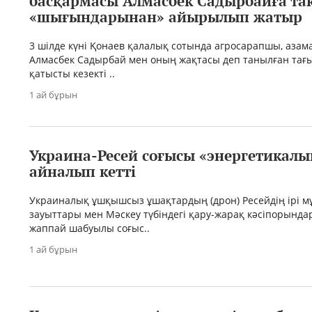
басқармасы Алмасбек Садырбайға та
«шығындарынан» айырылып жатыр
3 шілде күні Қонаев қалалық сотында агросарапшы, азам
Алмасбек Садырбай мен оның жақтасы деп танылған тағы
қатысты кезекті ..
1 ай бұрын
Украина-Ресей соғысы «энергетикалы
айналып кетті
Украиналық ұшқышсыз ұшақтардың (дрон) Ресейдің ірі м
зауыттары мен Мәскеу түбіндегі қару-жарақ кәсіпорынд
жаппай шабуылы соғыс..
1 ай бұрын