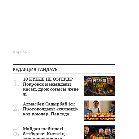
Жарнама
РЕДАКЦИЯ ТАҢДАУЫ
10 КҮНДЕ НЕ ӨЗГЕРДІ?
Покровск маңындағы
қасап, дрон соғысы және
ж..
Алмасбек Садырбай ісі:
Протоколдағы «күмәнді»
кол қоюлар, Павлода..
Майдан шебіндегі
бетбұрыс: Киевтің
«технократиялық