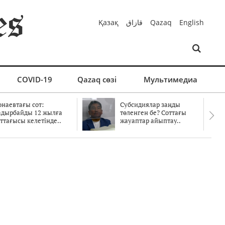
Қазақ
قازاق
Qazaq
English
COVID-19
Qazaq сөзі
Мультимедиа
онаевтағы сот:
Субсидиялар заңды
адырбайды 12 жылға
төленген бе? Соттағы
ттағысы келетінде..
жауаптар айыптау..