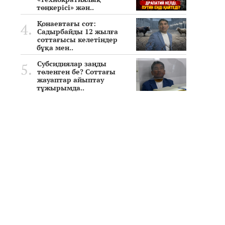
төңкерісі» жән..
Қонаевтағы сот:
Садырбайды 12 жылға
соттағысы келетіндер
бұқа мен..
Субсидиялар заңды
төленген бе? Соттағы
жауаптар айыптау
тұжырымда..