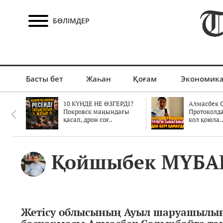
БӨЛІМДЕР
Басты бет
Жаһан
Қоғам
Экономик
10 КҮНДЕ НЕ ӨЗГЕРДІ?
Алмасбек С
Покровск маңындағы
Протоколд
қасап, дрон соғ..
кол қоюла.
Қойшыбек МҮБА
Жетісу облысының Ауыл шаруашылы