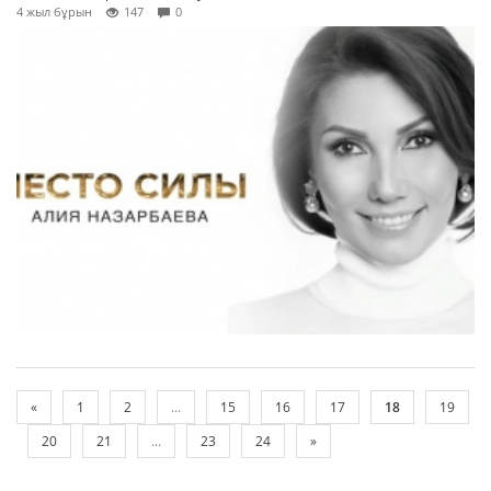
4 жыл бұрын
147
0
«
1
2
...
15
16
17
18
19
20
21
...
23
24
»