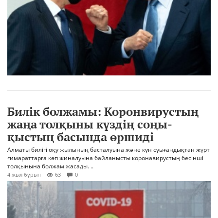
Билік болжамы: Коронвирустың
жаңа толқыны күздің соңы-
қыстың басында өршиді
Алматы билігі оқу жылының басталуына және күн суығандықтан жұрт
ғимараттарға көп жиналуына байланысты коронавирустың бесінші
толқынына болжам жасады. ..
4 жыл бұрын
63
0