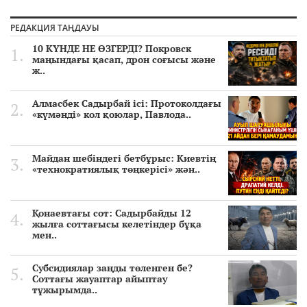
РЕДАКЦИЯ ТАҢДАУЫ
10 КҮНДЕ НЕ ӨЗГЕРДІ? Покровск
маңындағы қасап, дрон соғысы және
ж..
Алмасбек Садырбай ісі: Протоколдағы
«күмәнді» кол қоюлар, Павлода..
Майдан шебіндегі бетбұрыс: Киевтің
«технократиялық төңкерісі» жән..
Қонаевтағы сот: Садырбайды 12
жылға соттағысы келетіндер бұқа
мен..
Субсидиялар заңды төленген бе?
Соттағы жауаптар айыптау
тұжырымда..