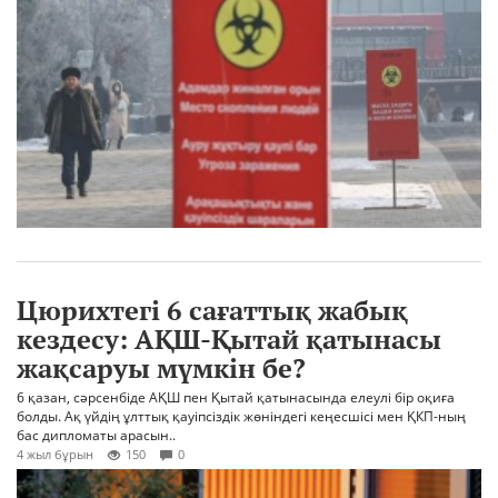
Цюрихтегі 6 сағаттық жабық
кездесу: АҚШ-Қытай қатынасы
жақсаруы мүмкін бе?
6 қазан, сәрсенбіде АҚШ пен Қытай қатынасында елеулі бір оқиға
болды. Ақ үйдің ұлттық қауіпсіздік жөніндегі кеңесшісі мен ҚКП-ның
бас дипломаты арасын..
4 жыл бұрын
150
0