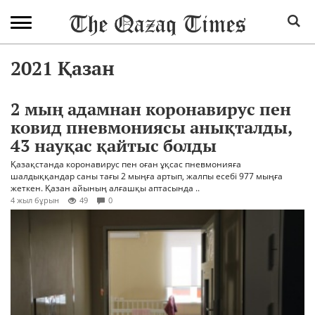
2021 Қазан
2 мың адамнан коронавирус пен
ковид пневмониясы анықталды,
43 науқас қайтыс болды
Қазақстанда коронавирус пен оған ұқсас пневмонияға
шалдыққандар саны тағы 2 мыңға артып, жалпы есебі 977 мыңға
жеткен. Қазан айының алғашқы аптасында ..
4 жыл бұрын
49
0