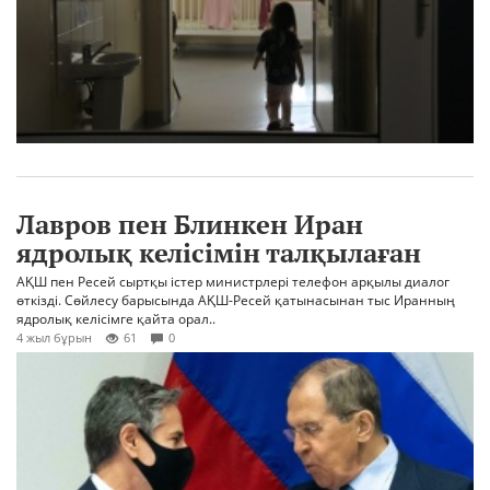
Лавров пен Блинкен Иран
ядролық келісімін талқылаған
АҚШ пен Ресей сыртқы істер министрлері телефон арқылы диалог
өткізді. Сөйлесу барысында АҚШ-Ресей қатынасынан тыс Иранның
ядролық келісімге қайта орал..
4 жыл бұрын
61
0