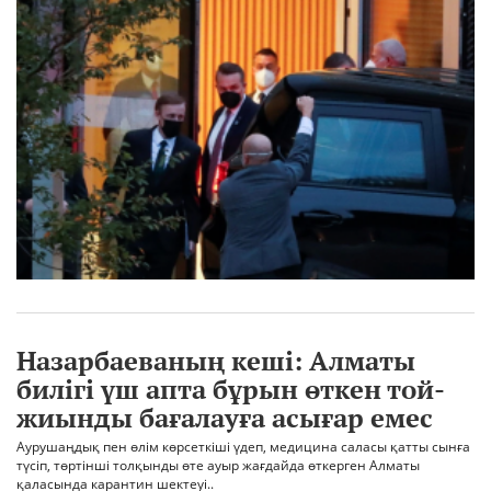
Назарбаеваның кеші: Алматы
билігі үш апта бұрын өткен той-
жиынды бағалауға асығар емес
Аурушаңдық пен өлім көрсеткіші үдеп, медицина саласы қатты сынға
түсіп, төртінші толқынды өте ауыр жағдайда өткерген Алматы
қаласында карантин шектеуі..