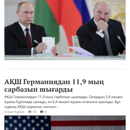
АҚШ Германиядан 11,9 мың
сарбазын шығарды
АҚШ Германиядан 11,9 мың сарбазын шығарды. Олардың 5,6 мыңға
жуығы Еуропада қалады, ал 6,4 мыңға жуығы отанына оралады. Бұл
туралы АҚШ қорғаныс минист..
6 жыл бұрын
93
0