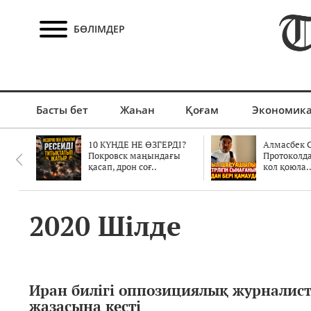
БӨЛІМДЕР
Басты бет
Жаһан
Қоғам
Экономик
10 КҮНДЕ НЕ ӨЗГЕРДІ?
Алмасбек С
Покровск маңындағы
Протоколд
қасап, дрон соғ..
кол қоюла.
2020 Шілде
Иран билігі оппозициялық журналист
жазасына кесті