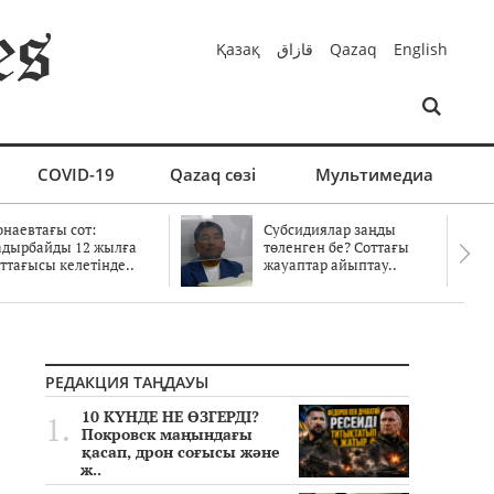
Қазақ
قازاق
Qazaq
English
COVID-19
Qazaq сөзі
Мультимедиа
онаевтағы сот:
Субсидиялар заңды
адырбайды 12 жылға
төленген бе? Соттағы
ттағысы келетінде..
жауаптар айыптау..
РЕДАКЦИЯ ТАҢДАУЫ
10 КҮНДЕ НЕ ӨЗГЕРДІ?
Покровск маңындағы
қасап, дрон соғысы және
ж..