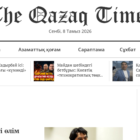
Сенбі, 8 Тамыз 2026
а
Азаматтық қоғам
Сараптама
Сұхбат
адырбай ісі:
Майдан шебіндегі
Қ
ағы «күмәнді»
бетбұрыс: Киевтің
С
.
«технократиялық төңк..
со
і өлім