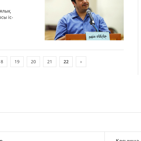
иялық
сы іс-
18
19
20
21
22
»
р
Қосымша