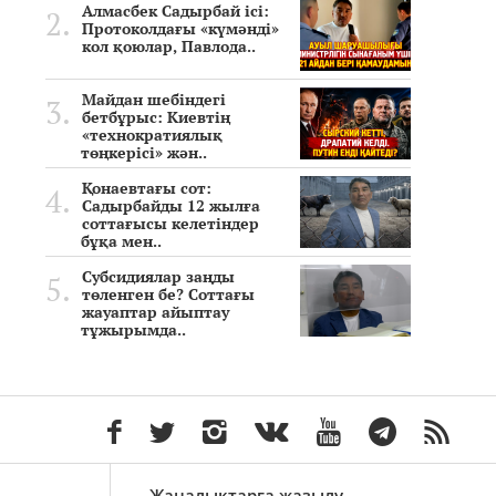
Алмасбек Садырбай ісі:
Протоколдағы «күмәнді»
кол қоюлар, Павлода..
Майдан шебіндегі
бетбұрыс: Киевтің
«технократиялық
төңкерісі» жән..
Қонаевтағы сот:
Садырбайды 12 жылға
соттағысы келетіндер
бұқа мен..
Субсидиялар заңды
төленген бе? Соттағы
жауаптар айыптау
тұжырымда..
Жаңалықтарға жазылу