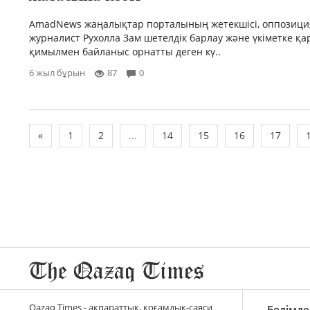
AmadNews жаңалықтар порталының жетекшісі, оппозиц
журналист Рухолла Зам шетелдік барлау және үкіметке қар
қимылмен байланыс орнатты деген кү..
6 жыл бұрын
87
0
«
1
2
...
14
15
16
17
Qazaq Times - ақпараттық, қоғамдық-саяси
Бөлімде