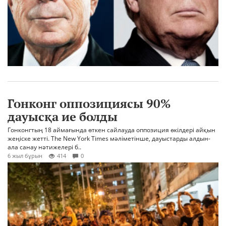
Гонконг оппозициясы 90%
дауысқа ие болды
Гонконгтың 18 аймағында өткен сайлауда оппозиция өкілдері айқын
жеңіске жетті. The New York Times мәліметінше, дауыстарды алдын-
ала санау нәтижелері б..
6 жыл бұрын
414
0