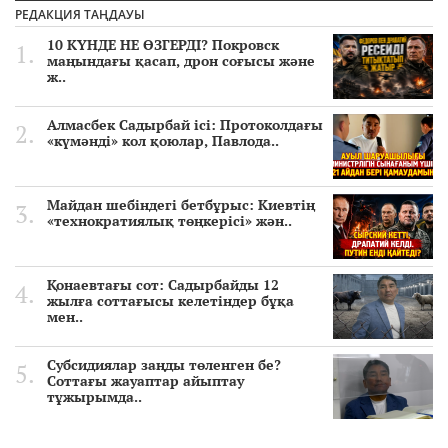
РЕДАКЦИЯ ТАҢДАУЫ
10 КҮНДЕ НЕ ӨЗГЕРДІ? Покровск
маңындағы қасап, дрон соғысы және
ж..
Алмасбек Садырбай ісі: Протоколдағы
«күмәнді» кол қоюлар, Павлода..
Майдан шебіндегі бетбұрыс: Киевтің
«технократиялық төңкерісі» жән..
Қонаевтағы сот: Садырбайды 12
жылға соттағысы келетіндер бұқа
мен..
Субсидиялар заңды төленген бе?
Соттағы жауаптар айыптау
тұжырымда..