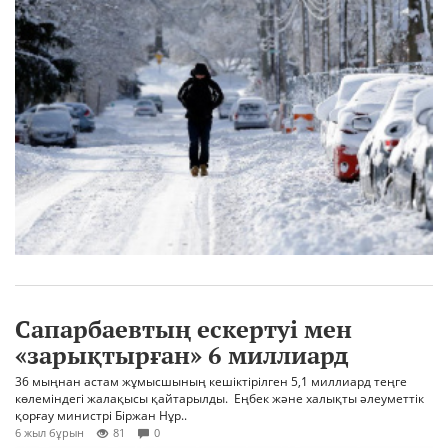
Сапарбаевтың ескертуі мен
«зарықтырған» 6 миллиард
36 мыңнан астам жұмысшының кешіктірілген 5,1 миллиард теңге
көлеміндегі жалақысы қайтарылды. Еңбек және халықты әлеуметтік
қорғау министрі Біржан Нұр..
6 жыл бұрын
81
0