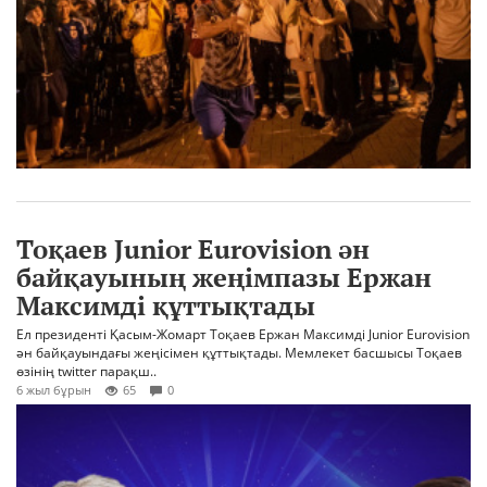
Тоқаев Junior Eurovision ән
байқауының жеңімпазы Ержан
Максимді құттықтады
Ел президенті Қасым-Жомарт Тоқаев Ержан Максимді Junior Eurovision
ән байқауындағы жеңісімен құттықтады. Мемлекет басшысы Тоқаев
өзінің twitter парақш..
6 жыл бұрын
65
0