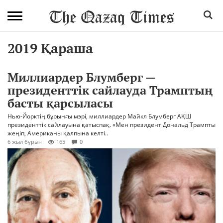
2019 Қараша
Миллиардер Блумберг —
президенттік сайлауда Трамптың
басты қарсыласы
Нью-Йорктің бұрынғы мэрі, миллиардер Майкл Блумберг АҚШ
президенттік сайлауына қатыспақ. «Мен президент Дональд Трампты
жеңіп, Американы қалпына келті..
6 жыл бұрын
165
0