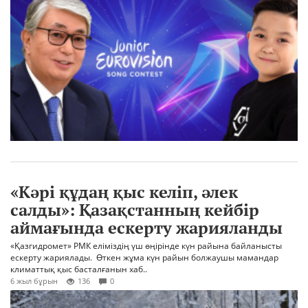
«Кәрі құдаң қыс келіп, әлек
салды»: Қазақстанның кейбір
аймағында ескерту жарияланды
«Қазгидромет» РМК еліміздің үш өңірінде күн райына байланысты
ескерту жариялады. Өткен жұма күн райын болжаушы мамандар
климаттық қыс басталғанын хаб..
6 жыл бұрын
136
0