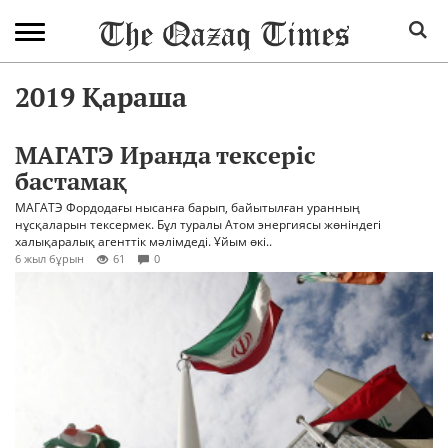
2019 Қараша
МАГАТЭ Иранда тексеріс
бастамақ
МАГАТЭ Фордодағы нысанға барып, байытылған уранның
нұсқаларын тексермек. Бұл туралы Атом энергиясы жөніндегі
халықаралық агенттік мәлімдеді. Ұйым өкі..
6 жыл бұрын
61
0