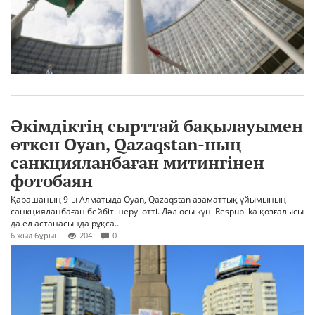
Әкімдіктің сырттай бақылауымен
өткен Oyan, Qazaqstan-ның
санкцияланбаған митингінен
фотобаян
Қарашаның 9-ы Алматыда Oyan, Qazaqstan азаматтық ұйымының
санкцияланбаған бейбіт шеруі өтті. Дәл осы күні Respublika қозғалысы
да ел астанасында рұқса..
6 жыл бұрын
204
0