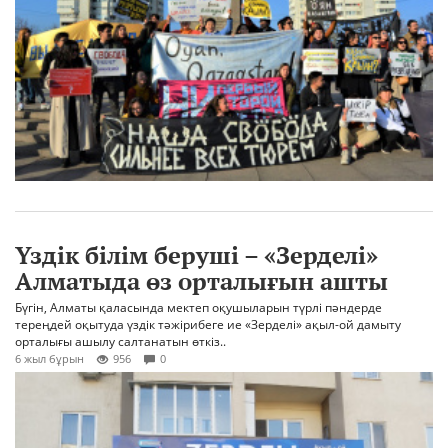
Үздік білім беруші – «Зерделі»
Алматыда өз орталығын ашты
Бүгін, Алматы қаласында мектеп оқушыларын түрлі пәндерде
тереңдей оқытуда үздік тәжірибеге ие «Зерделі» ақыл-ой дамыту
орталығы ашылу салтанатын өткіз..
6 жыл бұрын
956
0