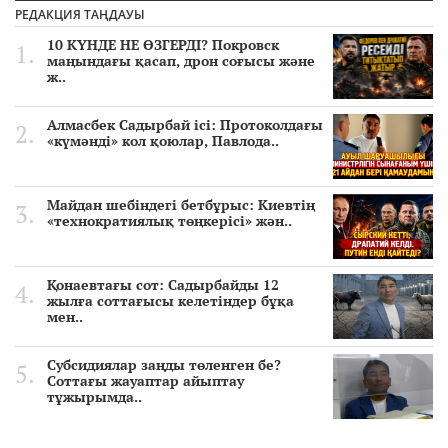
РЕДАКЦИЯ ТАҢДАУЫ
10 КҮНДЕ НЕ ӨЗГЕРДІ? Покровск
маңындағы қасап, дрон соғысы және
ж..
Алмасбек Садырбай ісі: Протоколдағы
«күмәнді» кол қоюлар, Павлода..
Майдан шебіндегі бетбұрыс: Киевтің
«технократиялық төңкерісі» жән..
Қонаевтағы сот: Садырбайды 12
жылға соттағысы келетіндер бұқа
мен..
Субсидиялар заңды төленген бе?
Соттағы жауаптар айыптау
тұжырымда..