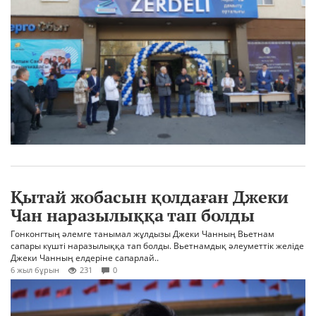
Қытай жобасын қолдаған Джеки
Чан наразылыққа тап болды
Гонконгтың әлемге танымал жұлдызы Джеки Чанның Вьетнам
сапары күшті наразылыққа тап болды. Вьетнамдық әлеуметтік желіде
Джеки Чанның елдеріне сапарлай..
6 жыл бұрын
231
0