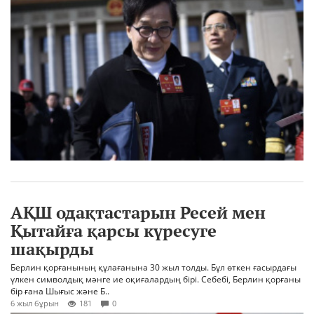
АҚШ одақтастарын Ресей мен
Қытайға қарсы күресуге
шақырды
Берлин қорғанының құлағанына 30 жыл толды. Бұл өткен ғасырдағы
үлкен символдық мәнге ие оқиғалардың бірі. Себебі, Берлин қорғаны
бір ғана Шығыс және Б..
6 жыл бұрын
181
0