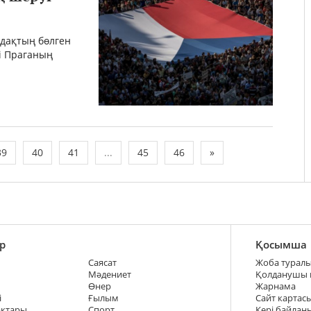
дақтың бөлген
і Праганың
39
40
41
...
45
46
»
р
Қосымша
Саясат
Жоба турал
Мәдениет
Қолданушы
Өнер
Жарнама
і
Ғылым
Сайт картас
ақтары
Спорт
Кері байлан