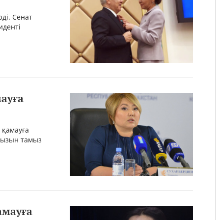
ді. Сенат
иденті
мауға
 қамауға
қызын тамыз
амауға