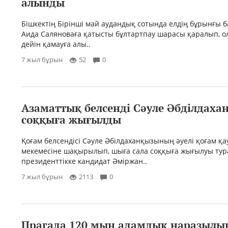
алынды
Бішкектің Бірінші май аудандық сотында елдің бұрынғы 
Аида Саляноваға қатысты бұлтартпау шарасы қаралып, о
дейін қамауға алы..
7 жыл бұрын
52
0
Азаматтық белсенді Сәуле Әбділдаха
соққыға жығылды
Қоғам белсендісі Сәуле Әбілдаханқызының әуелі қоғам қау
мекемесіне шақырылып, шыға сала соққыға жығылуы ту
президенттікке кандидат Әміржан..
7 жыл бұрын
2113
0
Прагада 120 мың адамдық наразылы