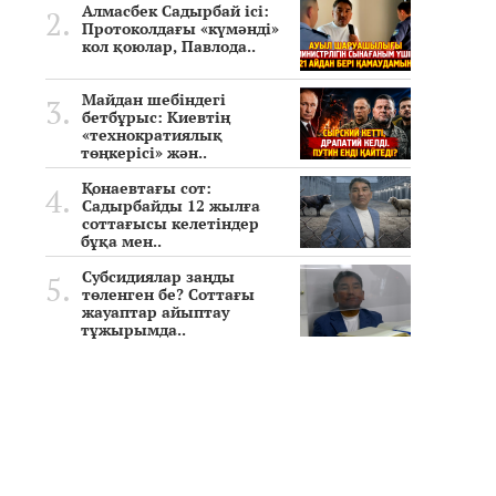
Алмасбек Садырбай ісі:
Протоколдағы «күмәнді»
кол қоюлар, Павлода..
Майдан шебіндегі
бетбұрыс: Киевтің
«технократиялық
төңкерісі» жән..
Қонаевтағы сот:
Садырбайды 12 жылға
соттағысы келетіндер
бұқа мен..
Субсидиялар заңды
төленген бе? Соттағы
жауаптар айыптау
тұжырымда..