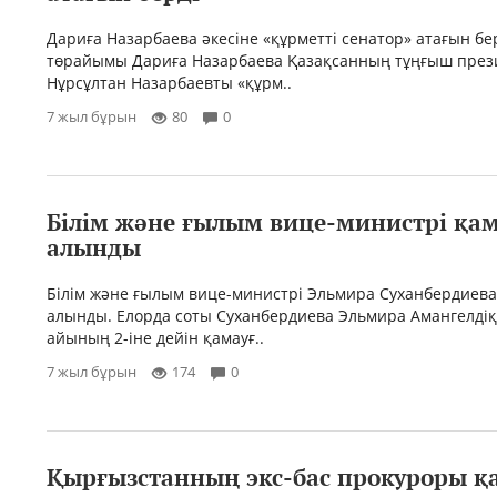
Дариға Назарбаева әкесіне «құрметті сенатор» атағын бер
төрайымы Дариға Назарбаева Қазақсанның тұңғыш през
Нұрсұлтан Назарбаевты «құрм..
7 жыл бұрын
80
0
Білім және ғылым вице-министрі қа
алынды
Білім және ғылым вице-министрі Эльмира Суханбердиева
алынды. Елорда соты Суханбердиева Эльмира Амангелді
айының 2-іне дейін қамауғ..
7 жыл бұрын
174
0
Қырғызстанның экс-бас прокуроры қ