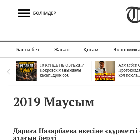
БӨЛІМДЕР
Басты бет
Жаһан
Қоғам
Экономик
10 КҮНДЕ НЕ ӨЗГЕРДІ?
Алмасбек С
Покровск маңындағы
Протоколд
қасап, дрон соғ..
кол қоюла.
2019 Маусым
Дариға Назарбаева әкесіне «құрметті
атағын берді