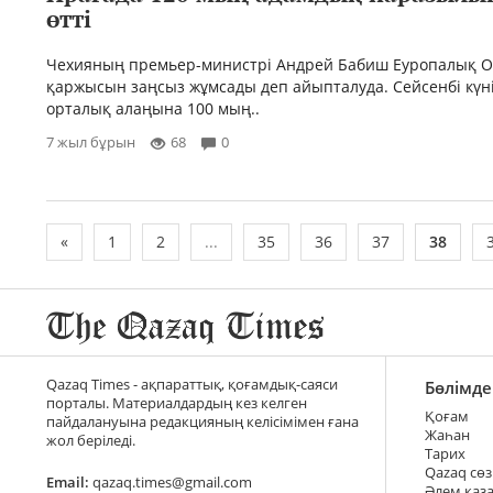
өтті
Чехияның премьер-министрі Андрей Бабиш Еуропалық О
қаржысын заңсыз жұмсады деп айыпталуда. Сейсенбі күн
орталық алаңына 100 мың..
7 жыл бұрын
68
0
«
1
2
...
35
36
37
38
Qazaq Times - ақпараттық, қоғамдық-саяси
Бөлімде
порталы. Материалдардың кез келген
Қоғам
пайдалануына редакцияның келісімімен ғана
Жаһан
жол беріледі.
Тарих
Qazaq сөз
Email:
qazaq.times@gmail.com
Әлем қаз