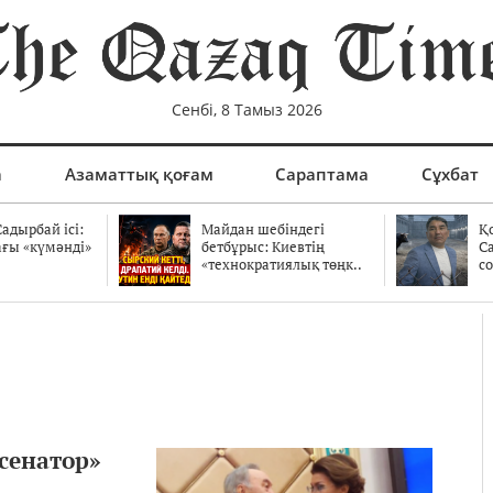
Сенбі, 8 Тамыз 2026
а
Азаматтық қоғам
Сараптама
Сұхбат
адырбай ісі:
Майдан шебіндегі
Қ
ағы «күмәнді»
бетбұрыс: Киевтің
С
.
«технократиялық төңк..
со
 сенатор»