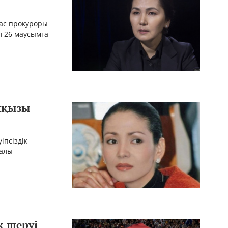
бас прокуроры
л 26 маусымға
нқызы
іпсіздік
ралы
қ шеруі