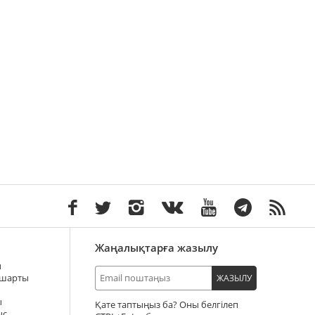
Жаңалықтарға жазылу
ы
 шарты
ЖАЗЫЛУ
ы
Қате таптыңыз ба? Оны белгілеп
ыс