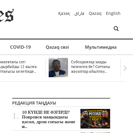
Қазақ
قازاق
Qazaq
English
COVID-19
Qazaq сөзі
Мультимедиа
онаевтағы сот:
Субсидиялар заңды
адырбайды 12 жылға
төленген бе? Соттағы
ттағысы келетінде..
жауаптар айыптау..
РЕДАКЦИЯ ТАҢДАУЫ
10 КҮНДЕ НЕ ӨЗГЕРДІ?
Покровск маңындағы
қасап, дрон соғысы және
ж..