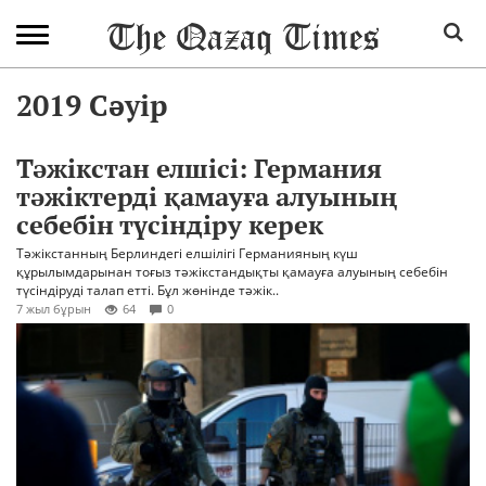
2019 Сәуір
Тәжікстан елшісі: Германия
тәжіктерді қамауға алуының
себебін түсіндіру керек
Тәжікстанның Берлиндегі елшілігі Германияның күш
құрылымдарынан тоғыз тәжікстандықты қамауға алуының себебін
түсіндіруді талап етті. Бұл жөнінде тәжік..
7 жыл бұрын
64
0