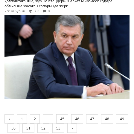
қолпаштағанша, жұмыс істеңдер». Шавкат Мирзиеев Бұқара
облысына жасаған сапарында жергі..
7 жыл бұрын
333
0
«
1
2
...
45
46
47
48
49
50
51
52
53
»