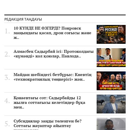
РЕДАКЦИЯ ТАҢДАУЫ
10 КҮНДЕ НЕ ӨЗГЕРДІ? Покровск
маңындағы қасап, дрон соғысы және
ж..
Алмасбек Садырбай ісі: Протоколдағы
«күмәнді» кол қоюлар, Павлода..
Майдан шебіндегі бетбұрыс: Киевтің
«технократиялық төңкерісі» жән..
Қонаевтағы сот: Садырбайды 12
жылға соттағысы келетіндер бұқа
мен..
Субсидиялар заңды төленген бе?
Соттағы жауаптар айыптау