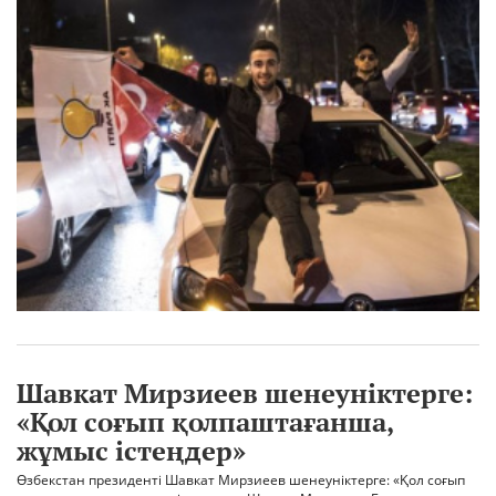
Шавкат Мирзиеев шенеуніктерге:
«Қол соғып қолпаштағанша,
жұмыс істеңдер»
Өзбекстан президенті Шавкат Мирзиеев шенеуніктерге: «Қол соғып