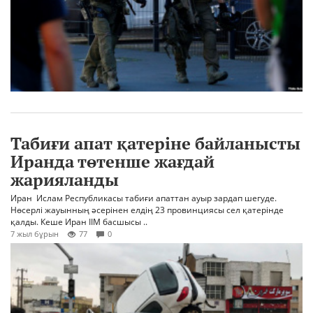
Табиғи апат қатеріне байланысты
Иранда төтенше жағдай
жарияланды
Иран Ислам Республикасы табиғи апаттан ауыр зардап шегуде.
Нөсерлі жауынның әсерінен елдің 23 провинциясы сел қатерінде
қалды. Кеше Иран ІІМ басшысы ..
7 жыл бұрын
77
0