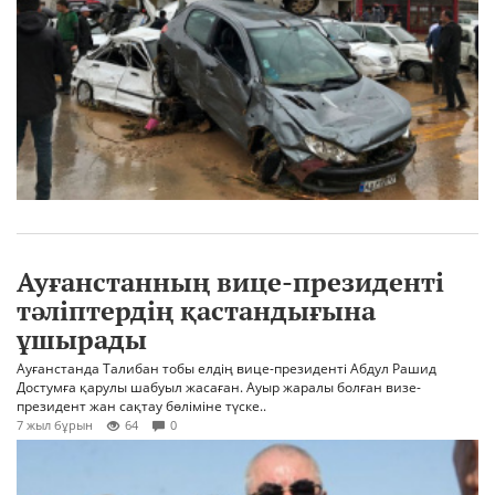
Ауғанстанның вице-президенті
тәліптердің қастандығына
ұшырады
Ауғанстанда Талибан тобы елдің вице-президенті Абдул Рашид
Достумға қарулы шабуыл жасаған. Ауыр жаралы болған визе-
президент жан сақтау бөліміне түске..
7 жыл бұрын
64
0