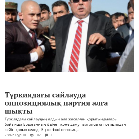
Түркиядағы сайлауда
оппозициялық партия алға
шықты
Түркиядағы сайлаудың алдын ала жасалған қорытындылары
бойынша Ердоғанның Әділет және даму партиясы оппозициядан
кейін қалып келеді. Ең негізші оппозиц..
7 жыл бұрын
102
0