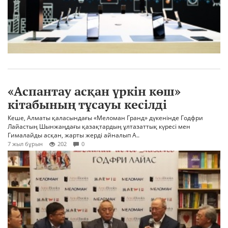
«Аспантау асқан үркін көш»
кітабының тұсауы кесілді
Кеше, Алматы қаласындағы «Меломан Гранд» дүкенінде Годфри
Лайастың Шынжаңдағы қазақтардың ұлтазаттық күресі мен
Гималайды асқан, жарты жерді айналып А..
7 жыл бұрын
202
0