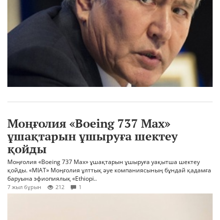
Моңғолия «Boeing 737 Max»
ұшақтарын ұшыруға шектеу
қойды
Моңғолия «Boeing 737 Max» ұшақтарын ұшыруға уақытша шектеу
қойды. «MIAT» Моңғолия ұлттық әуе компаниясының бұндай қадамға
баруына эфиопиялық «Ethiopi..
7 жыл бұрын
212
1