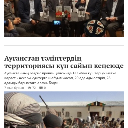
Ауғанстан тәліптердің
территориясы күн сайын кеңеюде
Ауғанстанның Бадгис провинциясында Талибан күштері үкіметке
қарасты әскери күштерге шабуыл жасап, 20 адамды өлтіріп, 28
адамды барымтаға алған. Бадги..
7 жыл бұрын
72
0