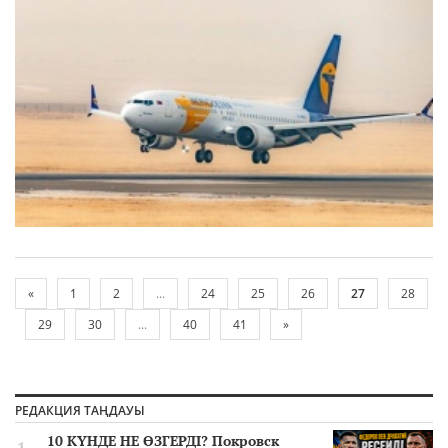
«
1
2
...
24
25
26
27
28
29
30
...
40
41
»
РЕДАКЦИЯ ТАҢДАУЫ
10 КҮНДЕ НЕ ӨЗГЕРДІ? Покровск