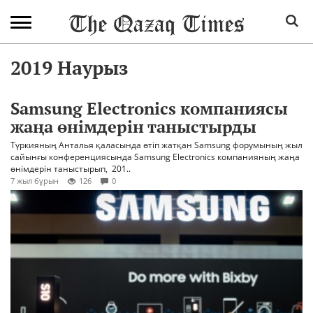
2019 Наурыз
Samsung Electronics компаниясы
жаңа өнімдерін таныстырды
Түркияның Анталья қаласында өтіп жатқан Samsung форумының жыл
сайынғы конференциясында Samsung Electronics компанияның жаңа
өнімдерін таныстырып, 201..
7 жыл бұрын
126
0