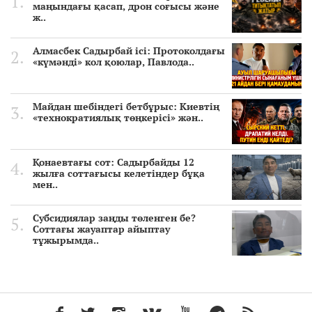
маңындағы қасап, дрон соғысы және
ж..
Алмасбек Садырбай ісі: Протоколдағы
«күмәнді» кол қоюлар, Павлода..
Майдан шебіндегі бетбұрыс: Киевтің
«технократиялық төңкерісі» жән..
Қонаевтағы сот: Садырбайды 12
жылға соттағысы келетіндер бұқа
мен..
Субсидиялар заңды төленген бе?
Соттағы жауаптар айыптау
тұжырымда..