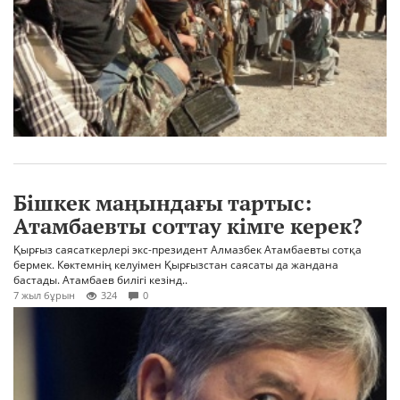
Бішкек маңындағы тартыс:
Атамбаевты соттау кімге керек?
Қырғыз саясаткерлері экс-президент Алмазбек Атамбаевты сотқа
бермек. Көктемнің келуімен Қырғызстан саясаты да жандана
бастады. Атамбаев билігі кезінд..
7 жыл бұрын
324
0