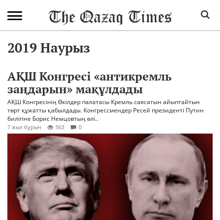
2019 Наурыз
АҚШ Конгресі «антикремль
заңдарын» мақұлдады
АҚШ Конгресінің Өкілдер палатасы Кремль саясатын айыптайтын
төрт құжатты қабылдады. Конгрессмендер Ресей президенті Путин
билігіне Борис Немцовтың өлі..
7 жыл бұрын
563
0