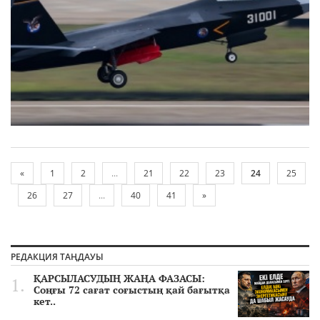
«
1
2
...
21
22
23
24
25
26
27
...
40
41
»
РЕДАКЦИЯ ТАҢДАУЫ
ҚАРСЫЛАСУДЫҢ ЖАҢА ФАЗАСЫ:
Соңғы 72 сағат соғыстың қай бағытқа
кет..