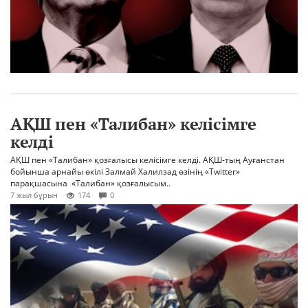
АҚШ пен «Талибан» келісімге
келді
АҚШ пен «Талибан» қозғалысы келісімге келді. АҚШ-тың Ауғанстан
бойынша арнайы өкілі Залмай Халилзад өзінің «Twіtter»
парақшасына «Талибан» қозғалысым..
7 жыл бұрын
174
0