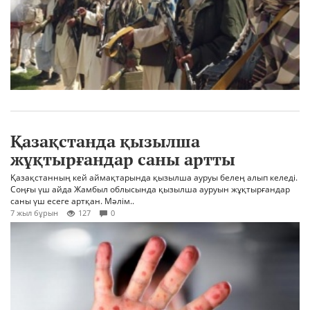
Қазақстанда қызылша
жұқтырғандар саны артты
Қазақстанның кей аймақтарында қызылша ауруы белең алып келеді.
Соңғы үш айда Жамбыл облысында қызылша ауруын жұқтырғандар
саны үш есеге артқан. Мәлім..
7 жыл бұрын
127
0