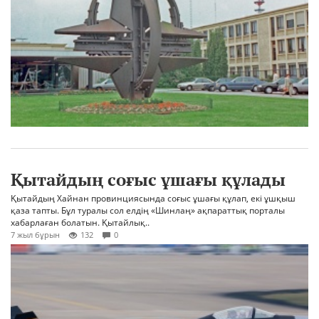
Қытайдың соғыс ұшағы құлады
Қытайдың Хайнан провинциясында соғыс ұшағы құлап, екі ұшқыш
қаза тапты. Бұл туралы сол елдің «Шинлаң» ақпараттық порталы
хабарлаған болатын. Қытайлық..
7 жыл бұрын
132
0