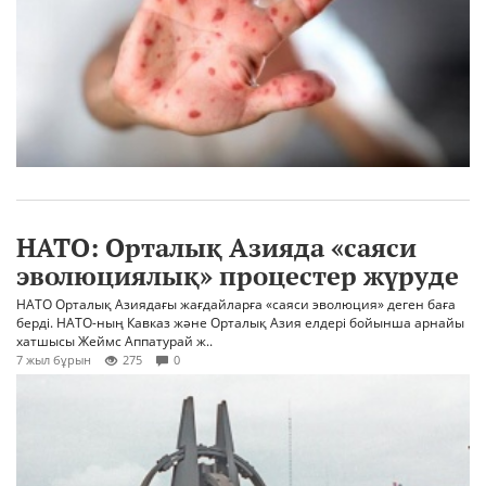
НАТО: Орталық Азияда «саяси
эволюциялық» процестер жүруде
НАТО Орталық Азиядағы жағдайларға «саяси эволюция» деген баға
берді. НАТО-ның Кавказ және Орталық Азия елдері бойынша арнайы
хатшысы Жеймс Аппатурай ж..
7 жыл бұрын
275
0