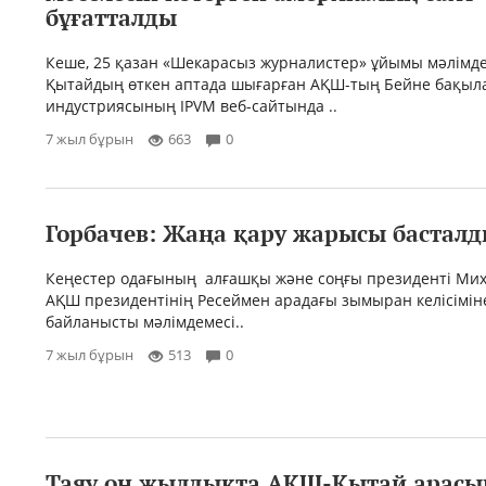
бұғатталды
Кеше, 25 қазан «Шекарасыз журналистер» ұйымы мәлімд
Қытайдың өткен аптада шығарған АҚШ-тың Бейне бақыл
индустриясының IPVM веб-сайтында ..
7 жыл бұрын
663
0
Горбачев: Жаңа қару жарысы бастал
Кеңестер одағының алғашқы және соңғы президенті Мих
АҚШ президентінің Ресеймен арадағы зымыран келісімі
байланысты мәлімдемесі..
7 жыл бұрын
513
0
Таяу он жылдықта АҚШ-Қытай арасы