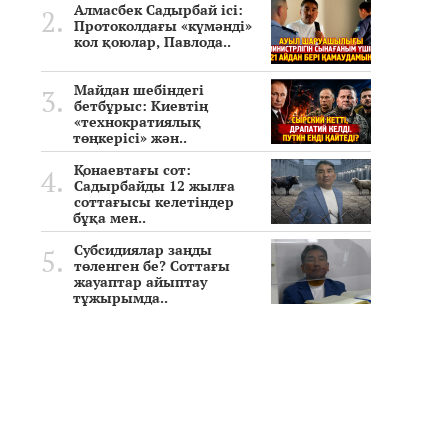
Алмасбек Садырбай ісі:
Протоколдағы «күмәнді»
кол қоюлар, Павлода..
Майдан шебіндегі
бетбұрыс: Киевтің
«технократиялық
төңкерісі» жән..
Қонаевтағы сот:
Садырбайды 12 жылға
соттағысы келетіндер
бұқа мен..
Субсидиялар заңды
төленген бе? Соттағы
жауаптар айыптау
тұжырымда..