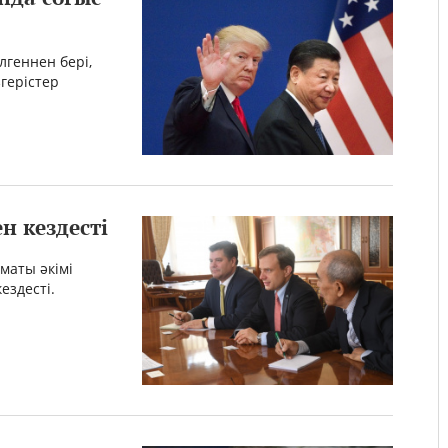
лгеннен бері,
герістер
н кездесті
маты әкімі
ездесті.