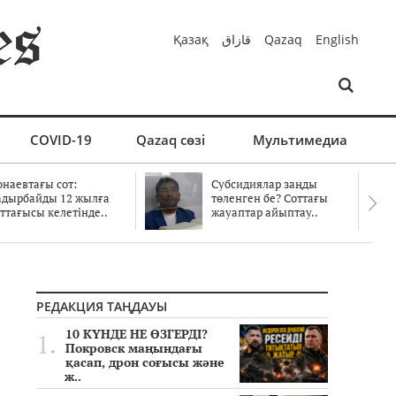
Қазақ
قازاق
Qazaq
English
COVID-19
Qazaq сөзі
Мультимедиа
онаевтағы сот:
Субсидиялар заңды
адырбайды 12 жылға
төленген бе? Соттағы
ттағысы келетінде..
жауаптар айыптау..
РЕДАКЦИЯ ТАҢДАУЫ
10 КҮНДЕ НЕ ӨЗГЕРДІ?
Покровск маңындағы
қасап, дрон соғысы және
ж..