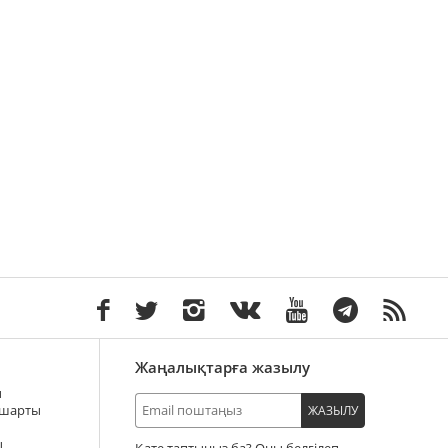
Жаңалықтарға жазылу
ы
 шарты
ЖАЗЫЛУ
ы