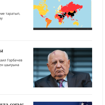
еме таратып,
ау
ды
аил Горбачев
нен шығуына
нда соғыс