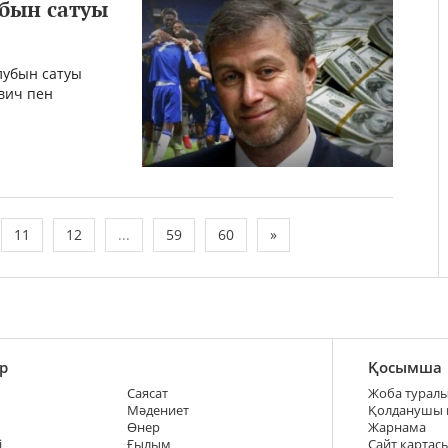
убын сатуы
лубын сатуы
вич пен
11
12
...
59
60
»
р
Қосымша
Саясат
Жоба турал
Мәдениет
Қолданушы
Өнер
Жарнама
і
Ғылым
Сайт картас