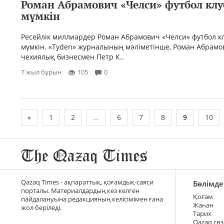
Роман Абрамович «Челси» футбол кл
мүмкін
Ресейлік миллиардер Роман Абрамович «Челси» футбол к
мүмкін. «Tyden» журналының мәліметінше, Роман Абрамо
чехиялық бизнесмен Петр К..
7 жыл бұрын
105
0
«
1
2
...
6
7
8
9
10
Qazaq Times - ақпараттық, қоғамдық-саяси
Бөлімде
порталы. Материалдардың кез келген
Қоғам
пайдалануына редакцияның келісімімен ғана
Жаһан
жол беріледі.
Тарих
Qazaq сөз