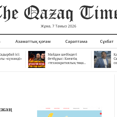
Жұма, 7 Тамыз 2026
а
Азаматтық қоғам
Сараптама
Сұхбат
адырбай ісі:
Майдан шебіндегі
Қ
ағы «күмәнді»
бетбұрыс: Киевтің
С
.
«технократиялық төңк..
со
нжаң