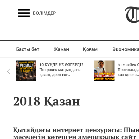
БӨЛІМДЕР
Басты бет
Жаһан
Қоғам
Экономик
10 КҮНДЕ НЕ ӨЗГЕРДІ?
Алмасбек С
Покровск маңындағы
Протоколд
қасап, дрон соғ..
кол қоюла.
2018 Қазан
Қытайдағы интернет цензурасы: Шы
мәселесін көтерген америкалық сайт