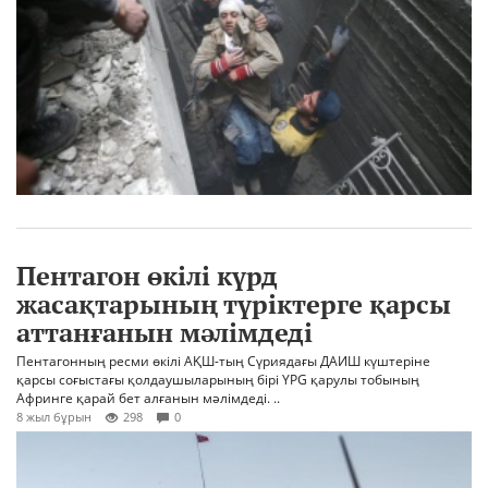
Пентагон өкілі күрд
жасақтарының түріктерге қарсы
аттанғанын мәлімдеді
Пентагонның ресми өкілі АҚШ-тың Сүриядағы ДАИШ күштеріне
қарсы соғыстағы қолдаушыларының бірі YPG қарулы тобының
Афринге қарай бет алғанын мәлімдеді. ..
8 жыл бұрын
298
0