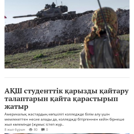
АҚШ студенттік қарызды қайтару
талаптарын қайта қарастырып
жатыр
Америкалық жастардың көпшілігі колледжде білім алу үшін
мемлекеттен несие алады да, колледжді бітіргеннен кейін бірнеше
жыл көлемінде (жұмыс істеп жүр..
8 жыл бұрын
80
0