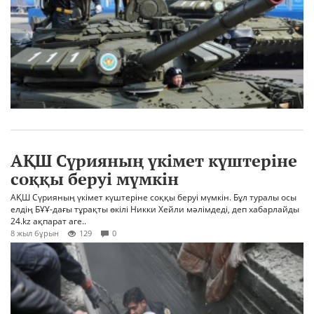
АҚШ Сүрияның үкімет күштеріне
соққы беруі мүмкін
АҚШ Сүрияның үкімет күштеріне соққы беруі мүмкін. Бұл туралы осы
елдің БҰҰ-дағы тұрақты өкілі Никки Хейли мәлімдеді, деп хабарлайды
24.kz ақпарат аге..
8 жыл бұрын
129
0