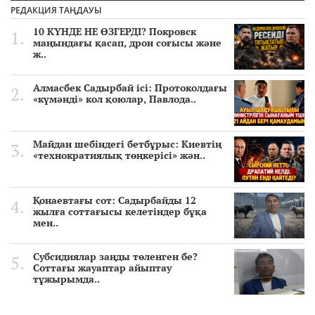
РЕДАКЦИЯ ТАҢДАУЫ
10 КҮНДЕ НЕ ӨЗГЕРДІ? Покровск
маңындағы қасап, дрон соғысы және
ж..
Алмасбек Садырбай ісі: Протоколдағы
«күмәнді» кол қоюлар, Павлода..
Майдан шебіндегі бетбұрыс: Киевтің
«технократиялық төңкерісі» жән..
Қонаевтағы сот: Садырбайды 12
жылға соттағысы келетіндер бұқа
мен..
Субсидиялар заңды төленген бе?
Соттағы жауаптар айыптау
тұжырымда..