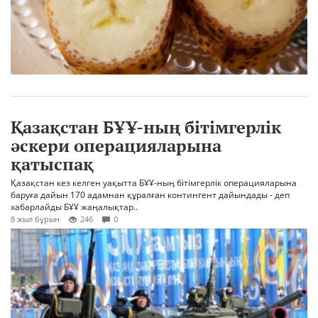
Қазақстан БҰҰ-ның бітімгерлік
әскери операцияларына
қатыспақ
Қазақстан кез келген уақытта БҰҰ-ның бітімгерлік операцияларына
баруға дайын 170 адамнан құралған контингент дайындады - деп
хабарлайды БҰҰ жаңалықтар..
8 жыл бұрын
246
0