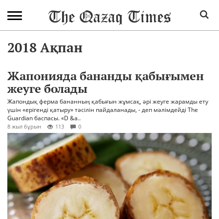
2018 Ақпан
Жапонияда бананды қабығымен
жеуге болады
Жапондық ферма бананның қабығын жұмсақ, әрі жеуге жарамды ету
үшін «ерігенді қатыру» тәсілін пайдаланады, - деп мәлімдейді The
Guardian баспасы. «D &a..
8 жыл бұрын
113
0