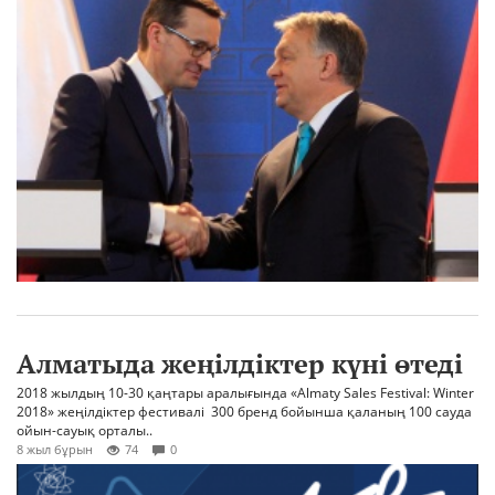
Алматыда жеңілдіктер күні өтеді
2018 жылдың 10-30 қаңтары аралығында «Almaty Sales Festival: Winter
2018» жеңілдіктер фестивалі 300 бренд бойынша қаланың 100 сауда
ойын-сауық орталы..
8 жыл бұрын
74
0