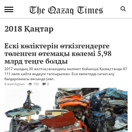
2018 Қаңтар
Ескі көліктерін өткізгендерге
төленген өтемақы көлемі 5,98
млрд теңге болды
2017 жылдың 30 желтоқсанындағы мәлімет бойынша Қазақстанда 47
111 көлік қайта өңдеуге тапсырылған. Ескі көліктерді сатып алу
бағдарламасы аясында (көл..
8 жыл бұрын
150
0