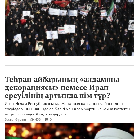
Теһран айбарының «алдамшы
декорациясы» немесе Иран
ереуілінің артында кім тұр?
Иран Ислам Республикасында Жаңа жыл қарсаңында басталған
ереуілдер шын мәнінде ел билігі мен әлем жұртшылығына күтпеген
жаңалық болды. Ұзақ жылдардан ..
8 жыл бұрын
458
0