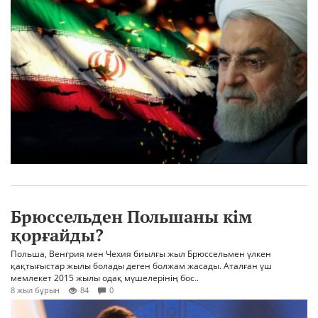
Брюссельден Польшаны кім
қорғайды?
Польша, Венгрия мен Чехия биылғы жыл Брюссельмен үлкен
қақтығыстар жылы болады деген болжам жасады. Аталған үш
мемлекет 2015 жылы одақ мүшелерінің бос..
8 жыл бұрын
84
0