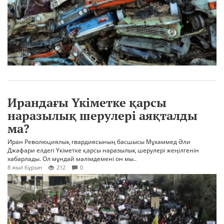
Ирандағы Үкіметке қарсы
наразылық шерулері аяқталды
ма?
Иран Революциялық гвардиясының басшысы Мұхаммед Әли
Джафари елдегі Үкіметке қарсы наразылық шерулері жеңілгенін
хабарлады. Ол мұндай мәлімдемені он мы..
8 жыл бұрын
212
0