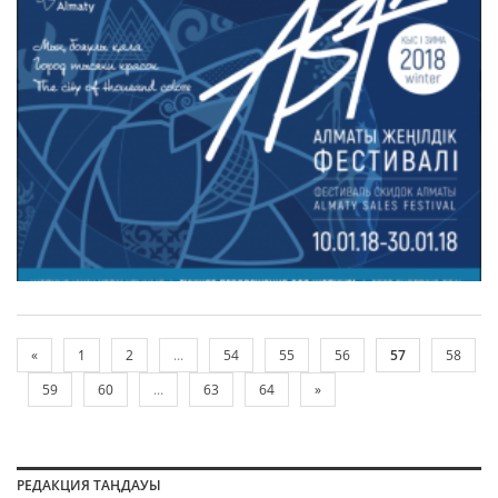
«
1
2
...
54
55
56
57
58
59
60
...
63
64
»
РЕДАКЦИЯ ТАҢДАУЫ