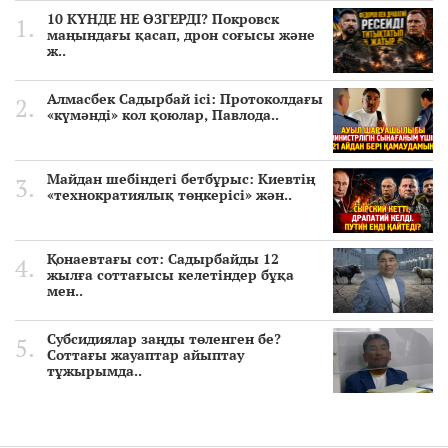
10 КҮНДЕ НЕ ӨЗГЕРДІ? Покровск
маңындағы қасап, дрон соғысы және
ж..
Алмасбек Садырбай ісі: Протоколдағы
«күмәнді» кол қоюлар, Павлода..
Майдан шебіндегі бетбұрыс: Киевтің
«технократиялық төңкерісі» жән..
Қонаевтағы сот: Садырбайды 12
жылға соттағысы келетіндер бұқа
мен..
Субсидиялар заңды төленген бе?
Соттағы жауаптар айыптау
тұжырымда..