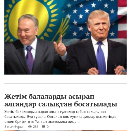
Жетім балаларды асырап
алғандар салықтан босатылады
Жетім балаларды асырап алған тұлғалар табыс салығынан
босатылады. Бұл туралы Орталық коммуникациялар қызметінде
өткен брифингте Ұлттық экономика вице-..
8 жыл бұрын
236
0