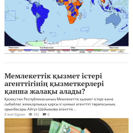
Мемлекеттік қызмет істері
агенттігінің қызметкерлері
қанша жалақы алады?
Қазақстан Республикасының Мемлекеттік қызмет істері және
сыбайлас жемқорлыққа қарсы іс-қимыл агенттігі төрағасының
орынбасары Айгүл Шайымова агенттік ..
8 жыл бұрын
332
0