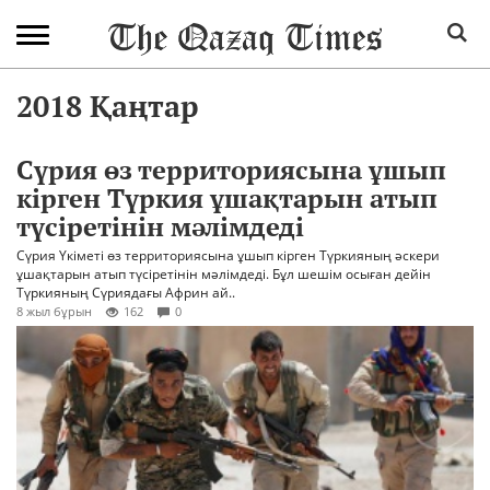
2018 Қаңтар
Cүрия өз территориясына ұшып
кірген Түркия ұшақтарын атып
түсіретінін мәлімдеді
Сүрия Үкіметі өз территориясына ұшып кірген Түркияның әскери
ұшақтарын атып түсіретінін мәлімдеді. Бұл шешім осыған дейін
Түркияның Сүриядағы Африн ай..
8 жыл бұрын
162
0