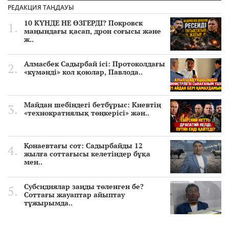
РЕДАКЦИЯ ТАҢДАУЫ
10 КҮНДЕ НЕ ӨЗГЕРДІ? Покровск
маңындағы қасап, дрон соғысы және
ж..
Алмасбек Садырбай ісі: Протоколдағы
«күмәнді» кол қоюлар, Павлода..
Майдан шебіндегі бетбұрыс: Киевтің
«технократиялық төңкерісі» жән..
Қонаевтағы сот: Садырбайды 12
жылға соттағысы келетіндер бұқа
мен..
Субсидиялар заңды төленген бе?
Соттағы жауаптар айыптау
тұжырымда..