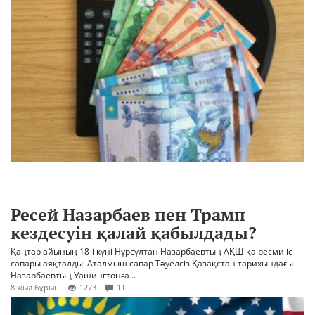
Ресей Назарбаев пен Трамп
кездесуін қалай қабылдады?
Қаңтар айының 18-і күні Нұрсұлтан Назарбаевтың АҚШ-қа ресми іс-
сапары аяқталды. Аталмыш сапар Тәуелсіз Қазақстан тарихындағы
Назарбаевтың Уашингтонға ..
8 жыл бұрын
1273
11