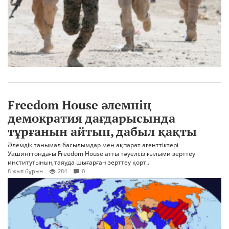
Freedom House әлемнің
демократия дағдарысында
тұрғанын айтып, дабыл қақты
Әлемдік танымал басылымдар мен ақпарат агенттіктері
Уашингтондағы Freedom House атты тәуелсіз ғылыми зерттеу
институтының таяуда шығарған зерттеу қорт..
8 жыл бұрын
284
0