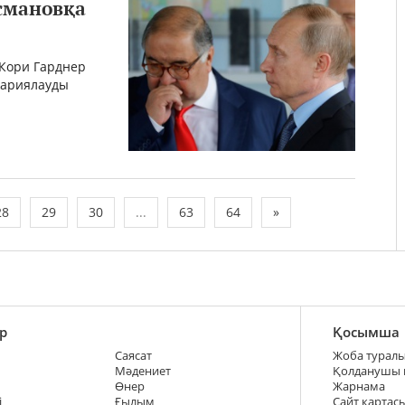
смановқа
 Кори Гарднер
жариялауды
28
29
30
...
63
64
»
р
Қосымша
Саясат
Жоба турал
Мәдениет
Қолданушы
Өнер
Жарнама
і
Ғылым
Сайт картас