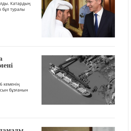
алды. Катардың
ы бұл туралы
а
мені
6 кеменің
ясын бұзғанын
лдамады