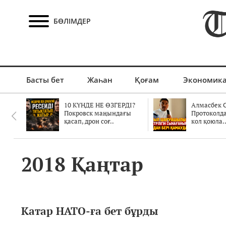
БӨЛІМДЕР
Басты бет
Жаһан
Қоғам
Экономик
10 КҮНДЕ НЕ ӨЗГЕРДІ?
Алмасбек С
Покровск маңындағы
Протоколд
қасап, дрон соғ..
кол қоюла.
2018 Қаңтар
Катар НАТО-ға бет бұрды