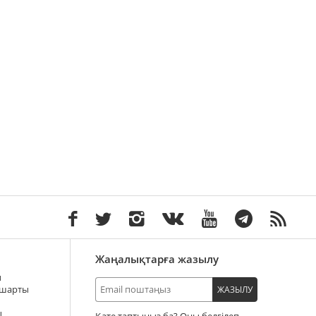
Жаңалықтарға жазылу
ы
 шарты
ЖАЗЫЛУ
ы