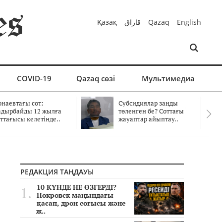
Қазақ
قازاق
Qazaq
English
COVID-19
Qazaq сөзі
Мультимедиа
онаевтағы сот:
Субсидиялар заңды
адырбайды 12 жылға
төленген бе? Соттағы
ттағысы келетінде..
жауаптар айыптау..
РЕДАКЦИЯ ТАҢДАУЫ
10 КҮНДЕ НЕ ӨЗГЕРДІ?
Покровск маңындағы
қасап, дрон соғысы және
ж..