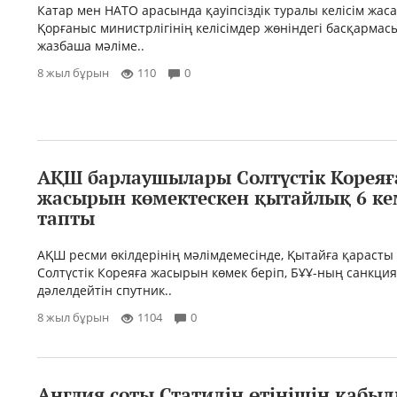
Катар мен НАТО арасында қауіпсіздік туралы келісім жас
Қорғаныс министрлігінің келісімдер жөніндегі басқармас
жазбаша мәліме..
8 жыл бұрын
110
0
АҚШ барлаушылары Солтүстік Кореяғ
жасырын көмектескен қытайлық 6 ке
тапты
АҚШ ресми өкілдерінің мәлімдемесінде, Қытайға қарасты 
Солтүстік Кореяға жасырын көмек беріп, БҰҰ-ның санкци
дәлелдейтін спутник..
8 жыл бұрын
1104
0
Англия соты Статидің өтінішін қабы