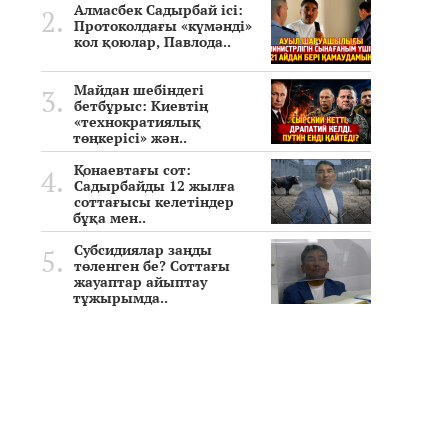
Алмасбек Садырбай ісі:
Протоколдағы «күмәнді»
кол қоюлар, Павлода..
Майдан шебіндегі
бетбұрыс: Киевтің
«технократиялық
төңкерісі» жән..
Қонаевтағы сот:
Садырбайды 12 жылға
соттағысы келетіндер
бұқа мен..
Субсидиялар заңды
төленген бе? Соттағы
жауаптар айыптау
тұжырымда..