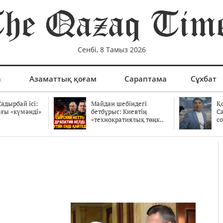
Сенбі, 8 Тамыз 2026
а
Азаматтық қоғам
Сараптама
Сұхбат
адырбай ісі:
Майдан шебіндегі
Қ
ағы «күмәнді»
бетбұрыс: Киевтің
С
.
«технократиялық төңк..
со