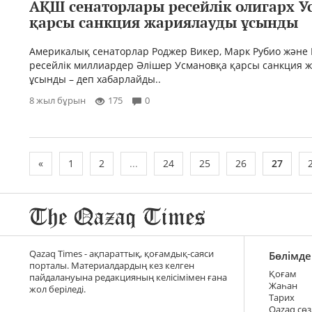
АҚШ сенаторлары ресейлік олигарх У
қарсы санкция жариялауды ұсынды
Америкалық сенаторлар Роджер Викер, Марк Рубио және
ресейлік миллиардер Әлішер Усмановқа қарсы санкция 
ұсынды – деп хабарлайды..
8 жыл бұрын
175
0
«
1
2
...
24
25
26
27
Qazaq Times - ақпараттық, қоғамдық-саяси
Бөлімде
порталы. Материалдардың кез келген
Қоғам
пайдалануына редакцияның келісімімен ғана
Жаһан
жол беріледі.
Тарих
Qazaq сөз