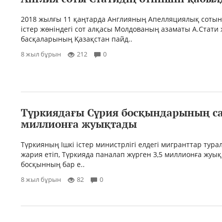
2018 жылғы 11 қаңтарда Англияның Апелляциялық соты
істер жөніндегі сот алқасы Молдованың азаматы А.Стати
басқаларының Қазақстан пайд..
8 жыл бұрын
212
0
Түркиядағы Сүрия босқындарының са
миллионға жуықтады
Түркияның Ішкі істер министрлігі елдегі мигранттар тура
жария етіп, Түркияда паналап жүрген 3,5 миллионға жуы
босқынның бар е..
8 жыл бұрын
82
0