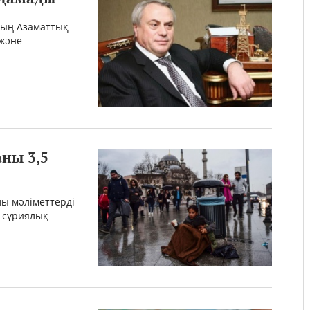
ның Азаматтық
 және
ны 3,5
лы мәліметтерді
қ сүриялық