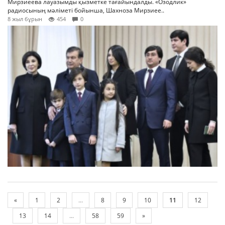
Мирзиеева лауазымды қызметке тағайындалды. «Озодлик»
радиосының мәліметі бойынша, Шахноза Мирзиее..
8 жыл бұрын
454
0
«
1
2
...
8
9
10
11
12
13
14
...
58
59
»