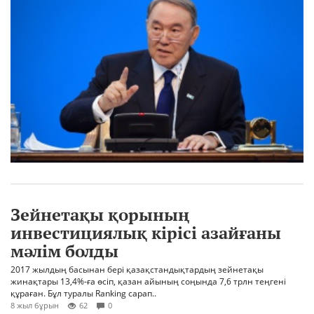
Зейнетақы қорының
инвестициялық кірісі азайғаны
мәлім болды
2017 жылдың басынан бері қазақстандықтардың зейнетақы
жинақтары 13,4%-ға өсіп, қазан айының соңында 7,6 трлн теңгені
құраған. Бұл туралы Ranking сарап..
8 жыл бұрын
62
0