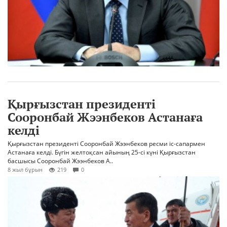
Қырғызстан президенті
Сооронбай Жээнбеков Астанаға
келді
Қырғызстан президенті Сооронбай Жээнбеков ресми іс-сапармен
Астанаға келді. Бүгін желтоқсан айының 25-сі күні Қырғызстан
басшысы Сооронбай Жээнбеков А..
8 жыл бұрын
219
0