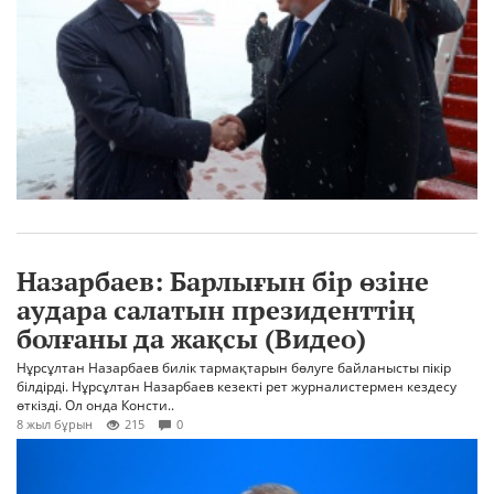
Назарбаев: Барлығын бір өзіне
аудара салатын президенттің
болғаны да жақсы (Видео)
Нұрсұлтан Назарбаев билік тармақтарын бөлуге байланысты пікір
білдірді. Нұрсұлтан Назарбаев кезекті рет журналистермен кездесу
өткізді. Ол онда Консти..
8 жыл бұрын
215
0