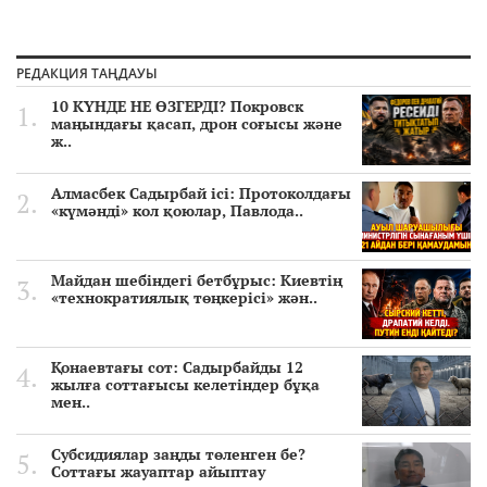
РЕДАКЦИЯ ТАҢДАУЫ
10 КҮНДЕ НЕ ӨЗГЕРДІ? Покровск
маңындағы қасап, дрон соғысы және
ж..
Алмасбек Садырбай ісі: Протоколдағы
«күмәнді» кол қоюлар, Павлода..
Майдан шебіндегі бетбұрыс: Киевтің
«технократиялық төңкерісі» жән..
Қонаевтағы сот: Садырбайды 12
жылға соттағысы келетіндер бұқа
мен..
Субсидиялар заңды төленген бе?
Соттағы жауаптар айыптау