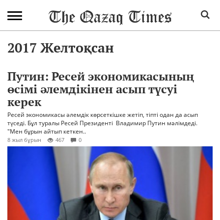
2017 Желтоқсан
Путин: Ресей экономикасының
өсімі әлемдікінен асып түсуі
керек
Ресей экономикасы әлемдік көрсеткішке жетіп, тіпті одан да асып
түседі. Бұл туралы Ресей Президенті Владимир Путин мәлімдеді.
"Мен бұрын айтып кеткен..
8 жыл бұрын
467
0