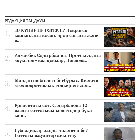
РЕДАКЦИЯ ТАҢДАУЫ
10 КҮНДЕ НЕ ӨЗГЕРДІ? Покровск
маңындағы қасап, дрон соғысы және
ж..
Алмасбек Садырбай ісі: Протоколдағы
«күмәнді» кол қоюлар, Павлода..
Майдан шебіндегі бетбұрыс: Киевтің
«технократиялық төңкерісі» жән..
Қонаевтағы сот: Садырбайды 12
жылға соттағысы келетіндер бұқа
мен..
Субсидиялар заңды төленген бе?
Соттағы жауаптар айыптау