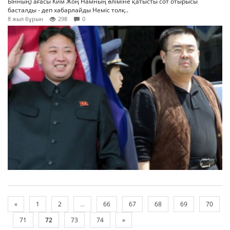
Ынның) ағасы Ким Жоң Намның өліміне қатысты сот отырысы
басталды - деп хабарлайды Неміс толқ..
8 жыл бұрын
298
0
«
1
2
...
66
67
68
69
70
71
72
73
74
»