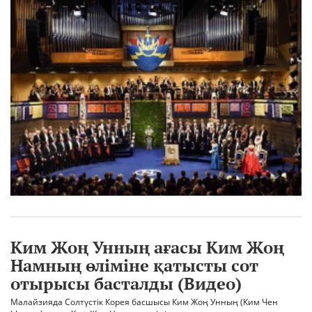
Ким Жоң Унның ағасы Ким Жоң
Намның өліміне қатысты сот
отырысы басталды (Видео)
Малайзияда Солтүстік Корея басшысы Ким Жоң Унның (Ким Чен