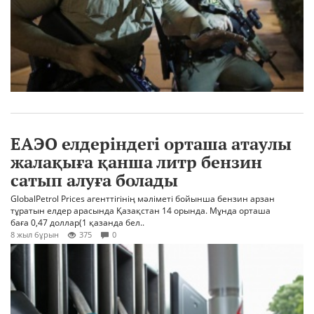
ЕАЭО елдеріндегі орташа атаулы
жалақыға қанша литр бензин
сатып алуға болады
GlobalPetrol Prices агенттігінің мәліметі бойынша бензин арзан
тұратын елдер арасында Қазақстан 14 орында. Мұнда орташа
баға 0,47 доллар(1 қазанда бел..
8 жыл бұрын
375
0