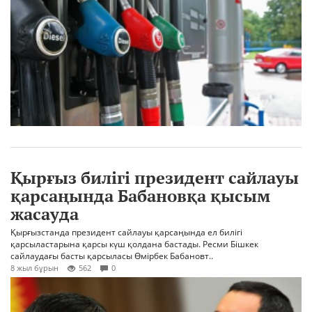
Қырғыз билігі президент сайлауы
қарсаңында Бабановқа қысым
жасауда
Қырғызстанда президент сайлауы қарсаңында ел билігі
қарсыластарына қарсы күш қолдана бастады. Ресми Бішкек
сайлаудағы басты қарсыласы Өмірбек Бабановт..
8 жыл бұрын
562
0