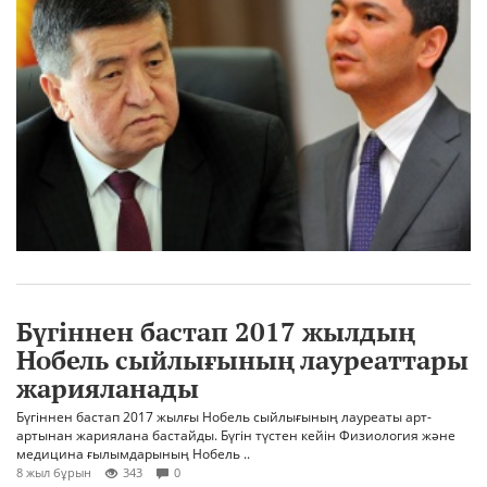
Бүгіннен бастап 2017 жылдың
Нобель сыйлығының лауреаттары
жарияланады
Бүгіннен бастап 2017 жылғы Нобель сыйлығының лауреаты арт-
артынан жариялана бастайды. Бүгін түстен кейін Физиология және
медицина ғылымдарының Нобель ..
8 жыл бұрын
343
0