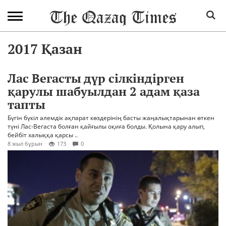
2017 Қазан
Лас Вегасты дүр сілкіндірген
қарулы шабуылдан 2 адам қаза
тапты
Бүгін бүкіл әлемдік ақпарат көздерінің басты жаңалықтарынан өткен
түні Лас-Вегаста болған қайғылы оқиға болды. Қолына қару алып,
бейбіт халыққа қарсы ..
8 жыл бұрын
173
0