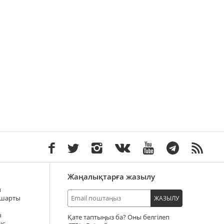
Жаңалықтарға жазылу
ы
 шарты
ЖАЗЫЛУ
ы
Қате таптыңыз ба? Оны белгілеп
ыс