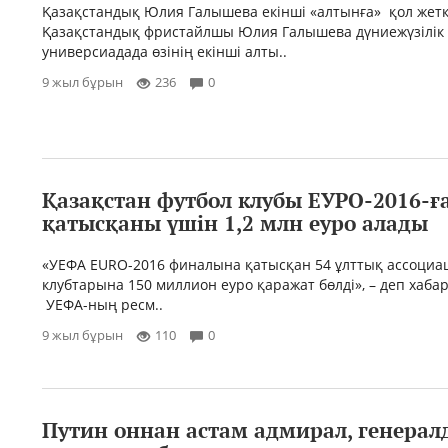
Қазақстандық Юлия Галышева екінші «алтынға» қол жетк
Қазақстандық фристайлшы Юлия Галышева дүниежүзілік
универсиадада өзінің екінші алты..
9 жыл бұрын
236
0
Қазақстан футбол клубы ЕУРО-2016-ғ
қатысқаны үшін 1,2 млн еуро алады
«УЕФА EURO-2016 финалына қатысқан 54 ұлттық ассоциа
клубтарына 150 миллион еуро қаражат бөлді», – деп хаба
УЕФА-ның ресм..
9 жыл бұрын
110
0
Путин оннан астам адмирал, генерал