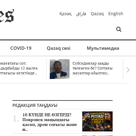
Қазақ
قازاق
Qazaq
English
COVID-19
Qazaq сөзі
Мультимедиа
онаевтағы сот:
Субсидиялар заңды
адырбайды 12 жылға
төленген бе? Соттағы
ттағысы келетінде..
жауаптар айыптау..
РЕДАКЦИЯ ТАҢДАУЫ
10 КҮНДЕ НЕ ӨЗГЕРДІ?
Покровск маңындағы
қасап, дрон соғысы және
ж..