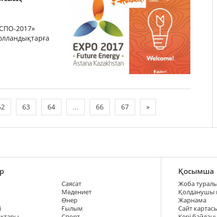
КСПО-2017»
олландықтарға
62
63
64
...
66
67
»
р
Қосымша
Саясат
Жоба турал
Мәдениет
Қолданушы
Өнер
Жарнама
і
Ғылым
Сайт картас
ақтары
Спорт
Кері байлан