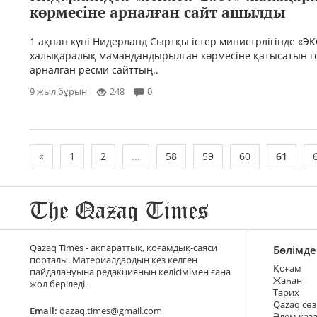
көрмесіне арналған сайт ашылды
1 ақпан күні Нидерланд Сыртқы істер министрлігінде «Э
халықаралық мамандандырылған көрмесіне қатысатын г
арналған ресми сайттың..
9 жыл бұрын
248
0
«
1
2
...
58
59
60
61
Qazaq Times - ақпараттық, қоғамдық-саяси
Бөлімде
порталы. Материалдардың кез келген
Қоғам
пайдалануына редакцияның келісімімен ғана
Жаһан
жол беріледі.
Тарих
Qazaq сөз
Email:
qazaq.times@gmail.com
Әлем қаз