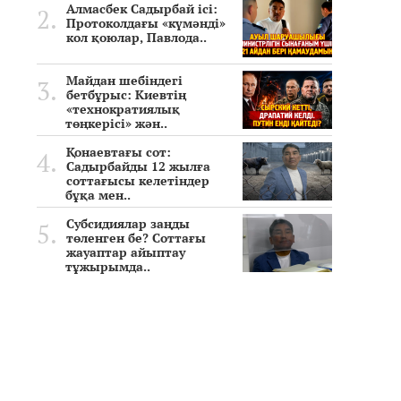
Алмасбек Садырбай ісі:
Протоколдағы «күмәнді»
кол қоюлар, Павлода..
Майдан шебіндегі
бетбұрыс: Киевтің
«технократиялық
төңкерісі» жән..
Қонаевтағы сот:
Садырбайды 12 жылға
соттағысы келетіндер
бұқа мен..
Субсидиялар заңды
төленген бе? Соттағы
жауаптар айыптау
тұжырымда..