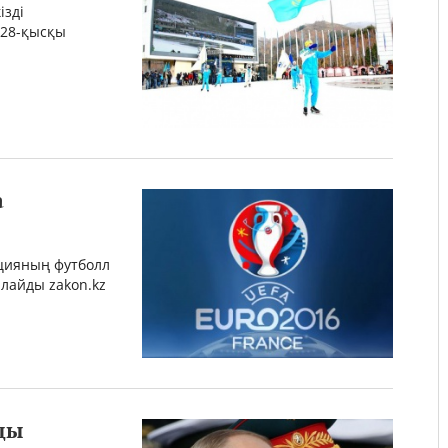
ізді
 28-қысқы
а
цияның футболл
рлайды zakon.kz
ды