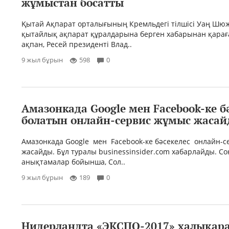
жұмыстан босатты
Қытай Ақпарат орталығының Кремльдегі тілшісі Уаң Ш
қытайлық ақпарат құралдарына берген хабарынан қараға
ақпан, Ресей президенті Влад..
9 жыл бұрын
598
0
Амазонкада Google мен Facebook-ке б
болатын онлайн-сервис жұмыс жаса
Амазонкада Google мен Facebook-ке бәсекелес онлайн-с
жасайды. Бұл туралы businessinsider.com хабарлайды. С
анықтамалар бойынша, Сол..
9 жыл бұрын
189
0
Нидерландта «ЭКСПО-2017» халықар