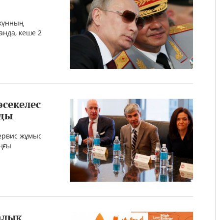
южүнның
нда, кеше 2
әсекелес
йды
ервис жұмыс
оңғы
алық