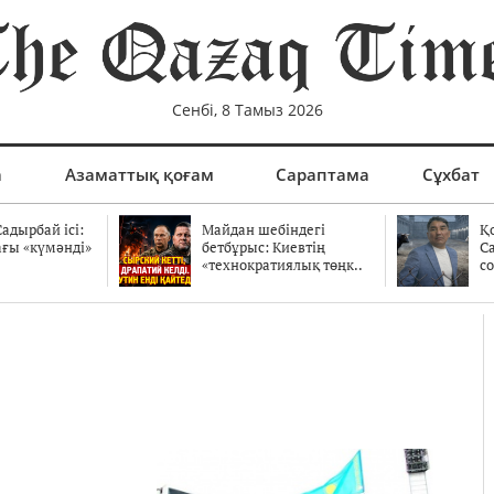
Сенбі, 8 Тамыз 2026
а
Азаматтық қоғам
Сараптама
Сұхбат
адырбай ісі:
Майдан шебіндегі
Қ
ағы «күмәнді»
бетбұрыс: Киевтің
С
.
«технократиялық төңк..
со