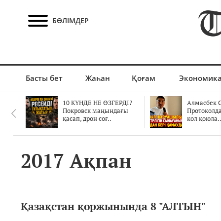
БӨЛІМДЕР
Басты бет
Жаһан
Қоғам
Экономик
10 КҮНДЕ НЕ ӨЗГЕРДІ?
Алмасбек С
Покровск маңындағы
Протоколд
қасап, дрон соғ..
кол қоюла.
2017 Ақпан
Қазақстан қоржынында 8 "АЛТЫН"