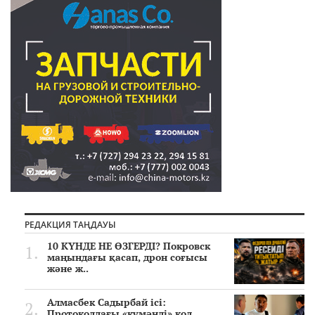
РЕДАКЦИЯ ТАҢДАУЫ
10 КҮНДЕ НЕ ӨЗГЕРДІ? Покровск
маңындағы қасап, дрон соғысы
және ж..
Алмасбек Садырбай ісі:
Протоколдағы «күмәнді» кол