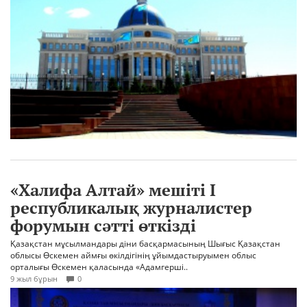
«Халифа Алтай» мешіті I
республикалық журналистер
форумын сәтті өткізді
Қазақстан мұсылмандары діни басқармасының Шығыс Қазақстан
облысы Өскемен аймғы өкілдігінің ұйымдастыруымен облыс
орталығы Өскемен қаласында «Адамгерші..
9 жыл бұрын
0