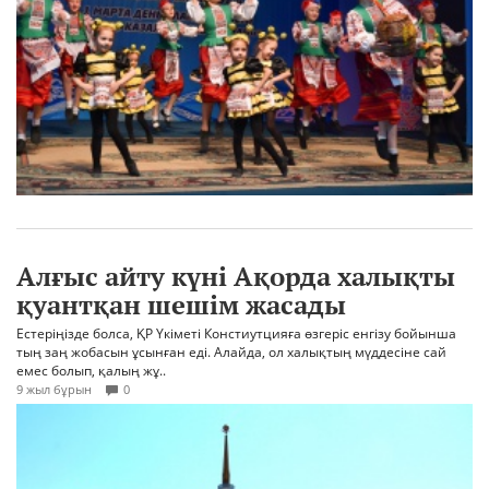
Алғыс айту күні Ақорда халықты
қуантқан шешім жасады
Естеріңізде болса, ҚР Үкіметі Констиутцияға өзгеріс енгізу бойынша
тың заң жобасын ұсынған еді. Алайда, ол халықтың мүддесіне сай
емес болып, қалың жұ..
9 жыл бұрын
0