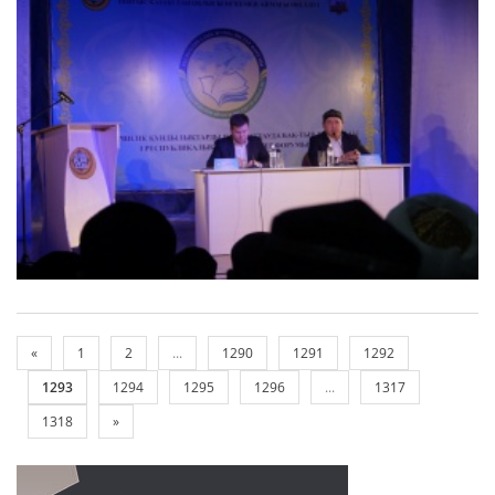
«
1
2
...
1290
1291
1292
1293
1294
1295
1296
...
1317
1318
»