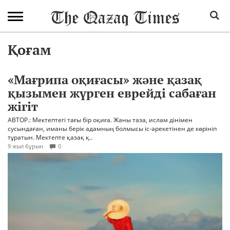
Қоғам
«Мағрипа оқиғасы» және қазақ
қызымен жүрген еврейді сабаған
жігіт
АВТОР.: Мектептегі тағы бір оқиға. Жаны таза, ислам дінімен
сусындаған, иманы берік адамның болмысы іс-әрекетінен де көрініп
тұратын. Мектепте қазақ қ..
9 жыл бұрын
0