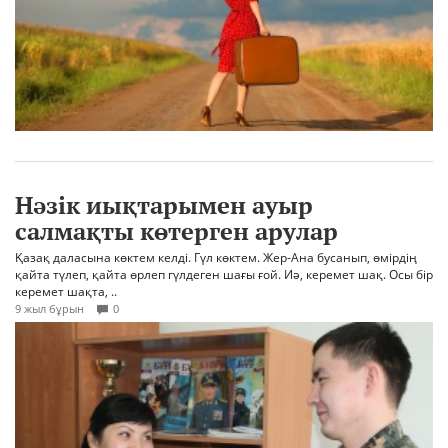
Нәзік иықтарымен ауыр
салмақты көтерген арулар
Қазақ даласына көктем келді. Гүл көктем. Жер-Ана бусанып, өмірдің
қайта түлеп, қайта өрлеп гүлдеген шағы ғой. Иә, керемет шақ. Осы бір
керемет шақта, ..
9 жыл бұрын
0