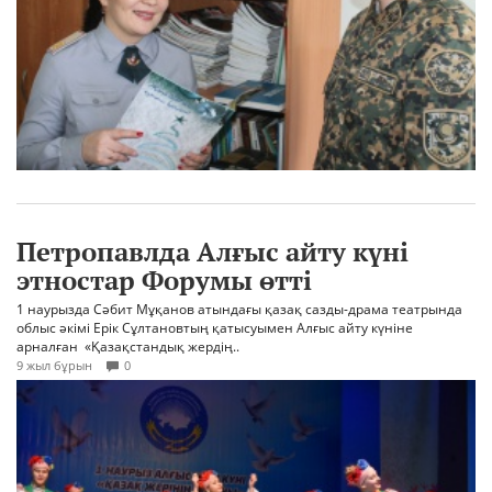
Петропавлда Алғыс айту күні
этностар Форумы өтті
1 наурызда Сәбит Мұқанов атындағы қазақ сазды-драма театрында
облыс әкімі Ерік Сұлтановтың қатысуымен Алғыс айту күніне
арналған «Қазақстандық жердің..
9 жыл бұрын
0