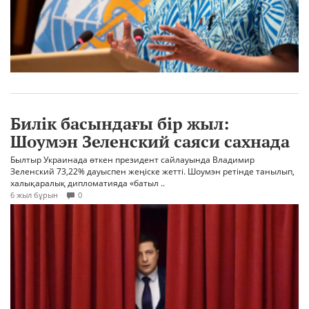
Билік басындағы бір жыл:
Шоумэн Зеленский саяси сахнада
Былтыр Украинада өткен президент сайлауында Владимир
Зеленский 73,22% дауыспен жеңіске жетті. Шоумэн ретінде танылып,
халықаралық дипломатияда «батыл ..
6 жыл бұрын
0