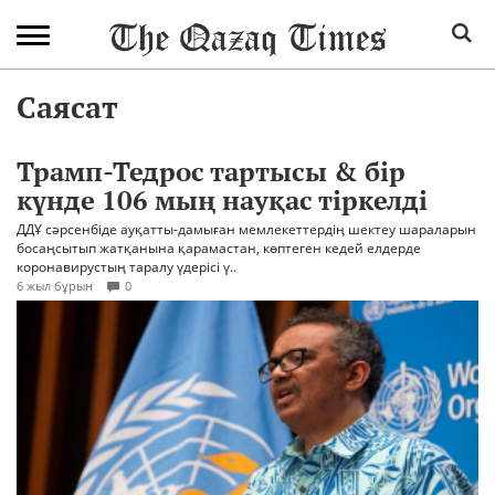
Саясат
Трамп-Тедрос тартысы & бір
күнде 106 мың науқас тіркелді
ДДҰ сәрсенбіде ауқатты-дамыған мемлекеттердің шектеу шараларын
босаңсытып жатқанына қарамастан, көптеген кедей елдерде
коронавирустың таралу үдерісі ү..
6 жыл бұрын
0