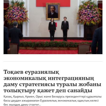
Тоқаев еуразиялық
экономикалық интеграцияның
даму стратегиясы туралы жобаны
толықтыру қажет деп санайды
Қазақ, Қырғыз, Армен, Орыс және Беларусь президенттері құрылғалы
басы даудан ажырамаған Еуразиялық экномикалық одақтың келесі
бес жылдық даму стоатег..