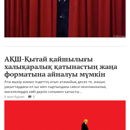
АҚШ-Қытай қайшылығы
халықаралық қатынастың жаңа
форматына айналуы мүмкін
Аты өшкір жаман індеттің атын атамайық десек те, жақын
уақыттардағы ел іші мен сыртындағы саяси-экономикалық
мәселелердің көбі дерлік сонымен қатысты ..
6 жыл бұрын
0