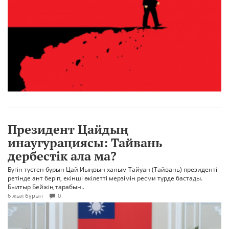
Президент Цайдың
инаугурациясы: Тайвань
дербестік ала ма?
Бүгін түстен бұрын Цай Иыңвын ханым Тайуан (Тайвань) президенті
ретінде ант беріп, екінші өкілетті мерзімін ресми түрде бастады.
Былтыр Бейжің тарабын..
6 жыл бұрын
0