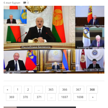
6 жыл бұрын
0
«
1
2
...
365
366
367
368
369
370
371
...
1697
1698
»