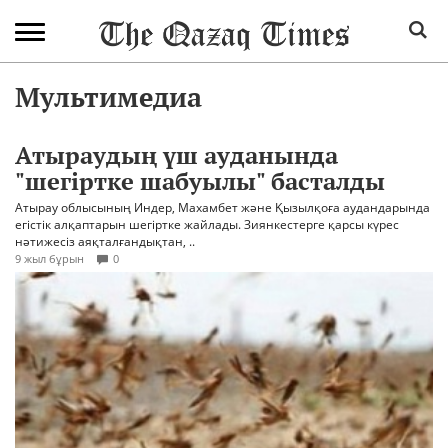
Мультимедиа
Атыраудың үш ауданында
"шегіртке шабуылы" басталды
Атырау облысының Индер, Махамбет және Қызылқоға аудандарында
егістік алқаптарын шегіртке жайлады. Зиянкестерге қарсы күрес
нәтижесіз аяқталғандықтан, ..
9 жыл бұрын
0