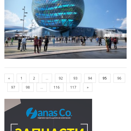
«
1
2
...
92
93
94
95
96
97
98
...
116
117
»