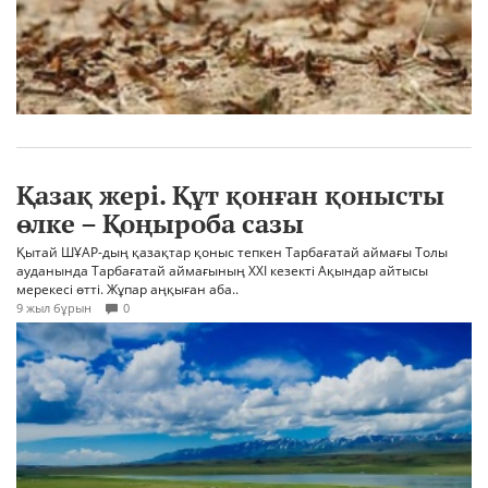
Қазақ жері. Құт қонған қонысты
өлке – Қоңыроба сазы
Қытай ШҰАР-дың қазақтар қоныс тепкен Тарбағатай аймағы Толы
ауданында Тарбағатай аймағының ХХІ кезекті Ақындар айтысы
мерекесі өтті. Жұпар аңқыған аба..
9 жыл бұрын
0