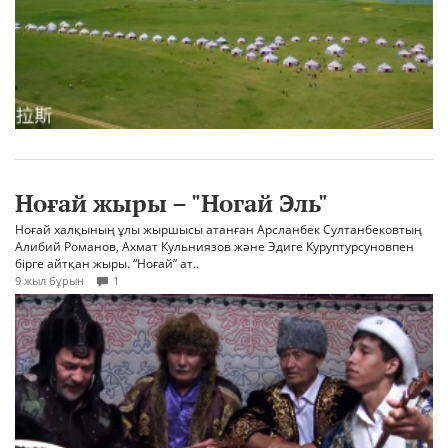
Ноғай жыры – "Ногай Эль"
Ноғай халқының ұлы жыршысы атанған Арсланбек Султанбековтың
Алибий Романов, Ахмат Кульниязов және Эдиге Куруптурсуновпен
бірге айтқан жыры. “Ноғай” ат..
9 жыл бұрын
1