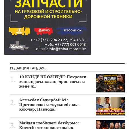
РЕДАКЦИЯ ТАҢДАУЫ
10 КҮНДЕ НЕ ӨЗГЕРДІ? Покровск
маңындағы қасап, дрон соғысы
және ж..
Алмасбек Садырбай ісі:
Протоколдағы «күмәнді» кол
қоюлар, Павлода..
Майдан шебіндегі бетбұрыс:
Киевтің «технократиялық