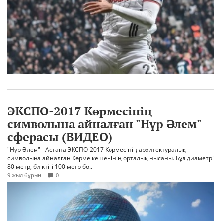
ЭКСПО-2017 Көрмесінің
символына айналған "Нұр Әлем"
сферасы (ВИДЕО)
"Нұр Әлем" - Астана ЭКСПО-2017 Көрмесінің архитектуралық
символына айналған Көрме кешенінің орталық нысаны. Бұл диаметрі
80 метр, биіктігі 100 метр бо..
9 жыл бұрын
0