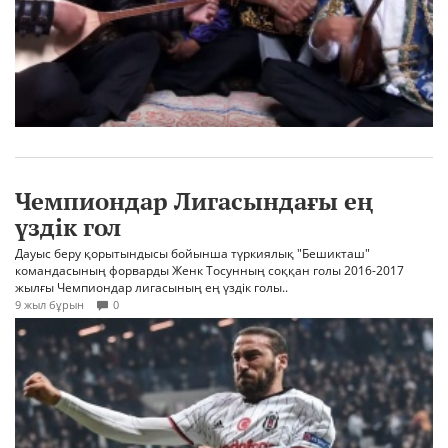
Чемпиондар Лигасындағы ең
үздік гол
Дауыс беру қорытындысы бойынша түркиялық "Бешикташ"
командасының форварды Женк Тосунның соққан голы 2016-2017
жылғы Чемпиондар лигасының ең үздік голы..
9 жыл бұрын
0