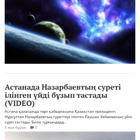
Астанада Назарбаевтың суреті
ілінген үйді бұзып тастады
(VIDEO)
Астана қаласында төрт қабырғасына Қазақстан президенті
Нұрсұлтан Назарбаевтың суреттері ілінген Раушан Ұябаеваның үйін
сүріп тастады. Билік тұрғындард..
9 жыл бұрын
0