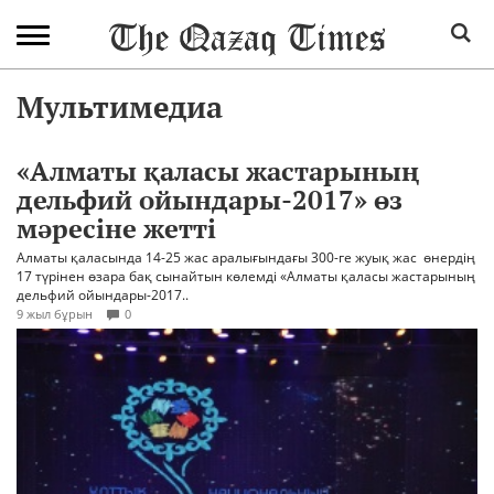
Мультимедиа
«Алматы қаласы жастарының
дельфий ойындары-2017» өз
мәресіне жетті
Алматы қаласында 14-25 жас аралығындағы 300-ге жуық жас өнердің
17 түрінен өзара бақ сынайтын көлемді «Алматы қаласы жастарының
дельфий ойындары-2017..
9 жыл бұрын
0