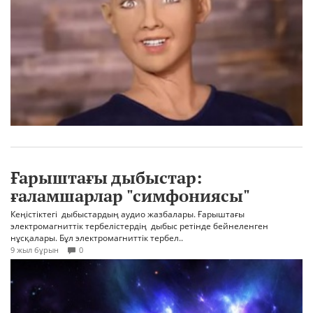
Ғарыштағы дыбыстар:
ғаламшарлар "симфониясы"
Кеңістіктегі дыбыстардың аудио жазбалары. Ғарыштағы
электромагниттік тербелістердің дыбыс ретінде бейнеленген
нұсқалары. Бұл электромагниттік тербел..
9 жыл бұрын
0