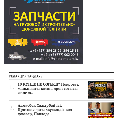
РЕДАКЦИЯ ТАҢДАУЫ
10 КҮНДЕ НЕ ӨЗГЕРДІ? Покровск
маңындағы қасап, дрон соғысы
және ж..
Алмасбек Садырбай ісі:
Протоколдағы «күмәнді» кол
қоюлар, Павлода..