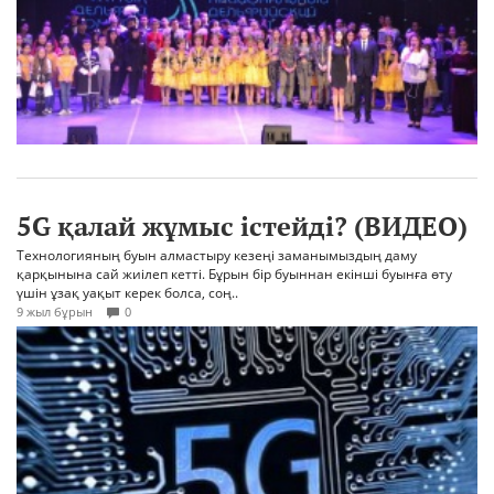
5G қалай жұмыс істейді? (ВИДЕО)
Технологияның буын алмастыру кезеңі заманымыздың даму
қарқынына сай жиілеп кетті. Бұрын бір буыннан екінші буынға өту
үшін ұзақ уақыт керек болса, соң..
9 жыл бұрын
0