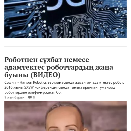
Роботпен сұхбат немесе
адамтектес роботтардың жаңа
буыны (ВИДЕО)
София - Hanson Robotics зертханасында жасалған адамтектес робот.
2016 жылы SXSW конференциясында таныстырылған гуманоид
роботтардың альфа-нұсқасы. Со..
9 жыл бұрын
0