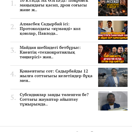
10 КҮНДЕ НЕ ӨЗГЕРДІ? Покровск
маңындағы қасап, дрон соғысы
және ж..
Алмасбек Садырбай ісі:
Протоколдағы «күмәнді» кол
қоюлар, Павлода..
Майдан шебіндегі бетбұрыс:
Киевтің «технократиялық
төңкерісі» жән..
Қонаевтағы сот: Садырбайды 12
жылға соттағысы келетіндер бұқа
мен..
Субсидиялар заңды төленген бе?
Соттағы жауаптар айыптау
тұжырымда..