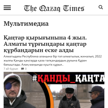
Мультимедиа
Қаңтар қырығынына 4 жыл.
Алматы тұрғындары қаңтар
құрбандарын еске алды
Алматыдағы Республика алаңына бір топ алматылық жиналып, 2022
жылғы Қанды қаңтарда қаза тапқандардың рухына Құран
бағыштады. Алаң маңында күштік құрыл..
7 ай бұрын
0