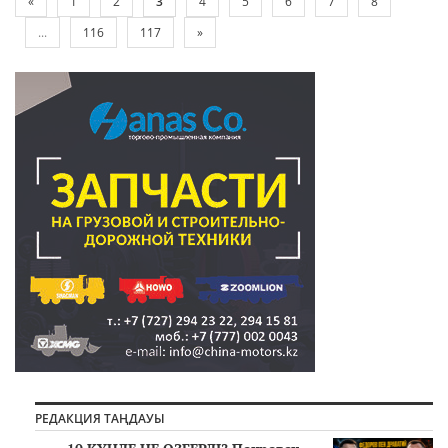
«
1
2
3
4
5
6
7
8
...
116
117
»
РЕДАКЦИЯ ТАҢДАУЫ