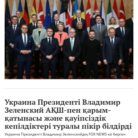
Украина Президенті Владимир
Зеленский АҚШ-пен қарым-
қатынасы және қауіпсіздік
кепілдіктері туралы пікір білдірді
Украина Президенті Владимир Зеленскийдің FOX NEWS-ке берген