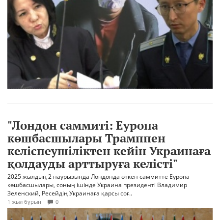
"Лондон саммиті: Еуропа
көшбасшылары Трамппен
келіспеушіліктен кейін Украинаға
қолдауды арттыруға келісті"
2025 жылдың 2 наурызында Лондонда өткен саммитте Еуропа
көшбасшылары, соның ішінде Украина президенті Владимир
Зеленский, Ресейдің Украинаға қарсы соғ..
1 жыл бұрын
0