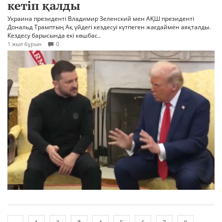
кетіп қалды
Украина президенті Владимир Зеленский мен АҚШ президенті
Дональд Трамптың Ақ үйдегі кездесуі күтпеген жағдаймен аяқталды.
Кездесу барысында екі көшбас..
1 жыл бұрын
0