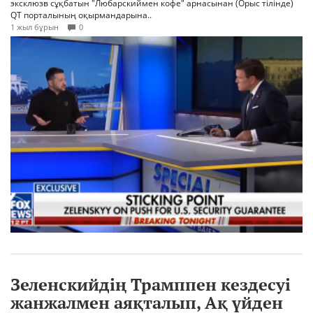
эксклюзв сұқбатын "Любарскиймен кофе" арнасынан (Орыс тілінде)
QT порталының оқырмандарына..
1 жыл бұрын
0
Зеленскийдің Трамппен кездесуі
жанжалмен аяқталып, Ақ үйден