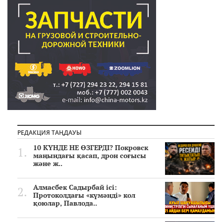
РЕДАКЦИЯ ТАҢДАУЫ
10 КҮНДЕ НЕ ӨЗГЕРДІ? Покровск
маңындағы қасап, дрон соғысы
және ж..
Алмасбек Садырбай ісі:
Протоколдағы «күмәнді» кол
қоюлар, Павлода..