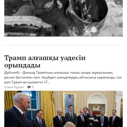
Трамп алғашқы уәдесін
орындады
Дүйсенбі – Доналд Трамптың алғашқы толық күндік жұмысының
ресми басталған күні. Ақүйдегі шенділердің айтысына қарағанда, сол
күні Трамп өз қызметін «Т..
9 жыл бұрын
0