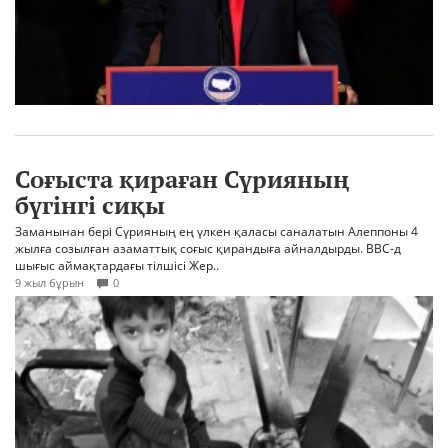
Соғыста қираған Сүрияның
бүгінгі сиқы
Заманынан бері Сүрияның ең үлкен қаласы саналатын Алеппоны 4
жылға созылған азаматтық соғыс қирандыға айналдырды. BBC-д
шығыс аймақтардағы тілшісі Жер..
9 жыл бұрын
0