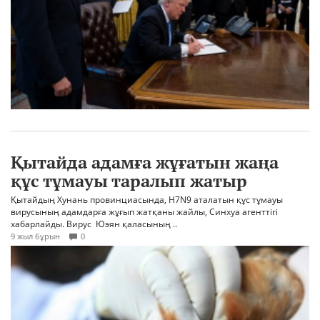
Қытайда адамға жұғатын жаңа
құс тұмауы таралып жатыр
Қытайдың Хунань провинциасында, H7N9 аталатын құс тұмауы
вирусының адамдарға жұғып жатқаны жайлы, Синхуа агенттігі
хабарлайды. Вирус Юэян қаласының ..
9 жыл бұрын
0