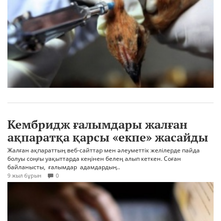
Кембридж ғалымдары жалған
ақпаратқа қарсы «екпе» жасайды
Жалған ақпараттың веб-сайттар мен әлеуметтік желілерде пайда
болуы соңғы уақыттарда кеңінен белең алып кеткен. Соған
байланысты, ғалымдар адамдардың..
9 жыл бұрын
0