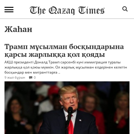
Жаһан
Трамп мұсылман босқындарына
қарсы жарлыққа қол қояды
АҚШ президенті Доналд Трамп сәрсенбі күні иммиграция туралы
жарлыққа қол қоюы мүмкін. Ол жарлық мұсылман елдерінен келетін
босқындар мен мигранттарға ..
9 жыл бұрын
0