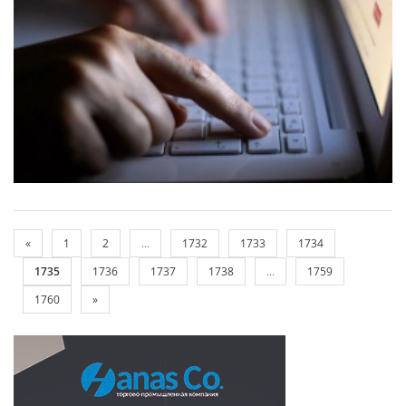
«
1
2
...
1732
1733
1734
1735
1736
1737
1738
...
1759
1760
»