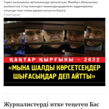
Тараз қаласының орталығында орналасқан Жамбыл облысының
қылмыстық істер жөніндегі мамандандырылған ауданаралық
сотында тағы тоғыз адамға қатысты Қаңта..
3 жыл бұрын
Журналистерді итке теңеген Бас