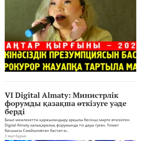
VI Digital Almaty: Министрлік
форумды қазақша өткізуге уәде
берді
Биыл мемлекеттік қаржыландыру арқылы бесінші мәрте өткізілген
Digital Almaty халықаралық форумында тіл дауы туған. Үкімет
басшысы Смайыловтан бастап м..
3 жыл бұрын