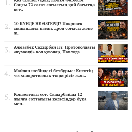
Соңғы 72 сағат соғыстың қай бағытқа
кет..
10 КҮНДЕ НЕ ӨЗГЕРДІ? Покровск
маңындағы қасап, дрон соғысы және
ж..
Алмасбек Садырбай ісі: Протоколдағы
«күмәнді» кол қоюлар, Павлода..
Майдан шебіндегі бетбұрыс: Киевтің
«технократиялық төңкерісі» жән..
Қонаевтағы сот: Садырбайды 12
жылға соттағысы келетіндер бұқа
мен..