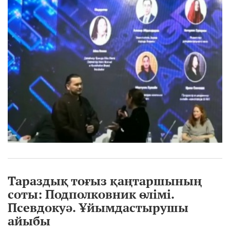
Тараздық тоғыз қаңтаршының
соты: Подполковник өлімі.
Псевдокуә. Ұйымдастырушы
айыбы