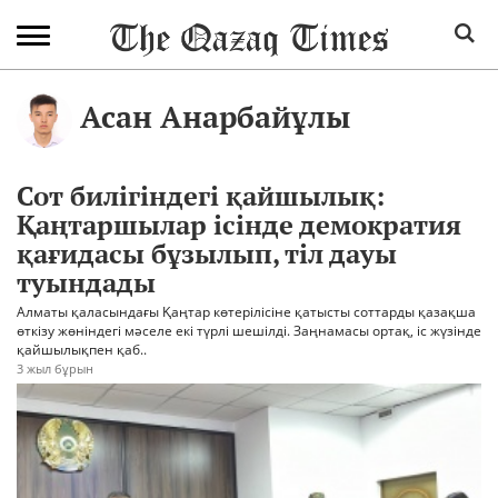
Асан Анарбайұлы
Сот билігіндегі қайшылық:
Қаңтаршылар ісінде демократия
қағидасы бұзылып, тіл дауы
туындады
Алматы қаласындағы Қаңтар көтерілісіне қатысты соттарды қазақша
өткізу жөніндегі мәселе екі түрлі шешілді. Заңнамасы ортақ, іс жүзінде
қайшылықпен қаб..
3 жыл бұрын