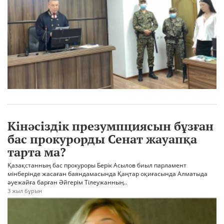
Кінәсіздік презумпциясын бұзған
бас прокурорды Сенат жауапқа
тарта ма?
Қазақстанның бас прокуроры Берік Асылов биыл парламент
мінберінде жасаған баяндамасында Қаңтар оқиғасында Алматыда
әуежайға барған Әйгерім Тілеужанның..
3 жыл бұрын