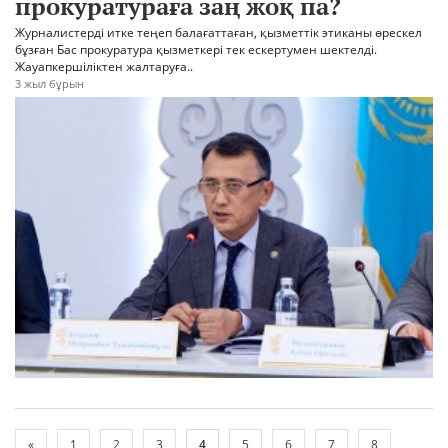
прокуратураға заң жоқ па?
Журналистерді итке теңеп балағаттаған, қызметтік этиканы өрескел
бұзған Бас прокуратура қызметкері тек ескертумен шектелді.
Жауапкершіліктен жалтаруға..
3 жыл бұрын
«
1
2
3
4
5
6
7
8