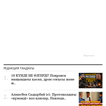
Жарнама
РЕДАКЦИЯ ТАҢДАУЫ
10 КҮНДЕ НЕ ӨЗГЕРДІ? Покровск
маңындағы қасап, дрон соғысы және
ж..
Алмасбек Садырбай ісі: Протоколдағы
«күмәнді» кол қоюлар, Павлода..