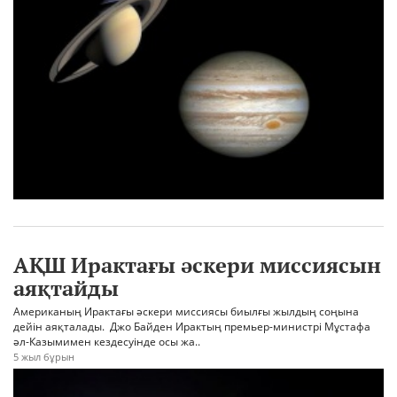
АҚШ Ирактағы әскери миссиясын
аяқтайды
Американың Ирактағы әскери миссиясы биылғы жылдың соңына
дейін аяқталады. Джо Байден Ирактың премьер-министрі Мұстафа
әл-Казымимен кездесуінде осы жа..
5 жыл бұрын