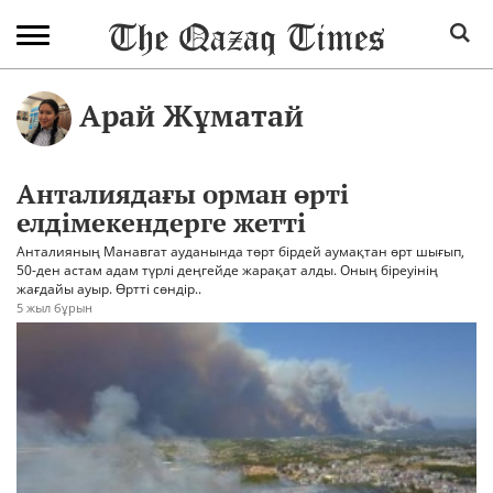
Арай Жұматай
Анталиядағы орман өрті
елдімекендерге жетті
Анталияның Манавгат ауданында төрт бірдей аумақтан өрт шығып,
50-ден астам адам түрлі деңгейде жарақат алды. Оның біреуінің
жағдайы ауыр. Өртті сөндір..
5 жыл бұрын