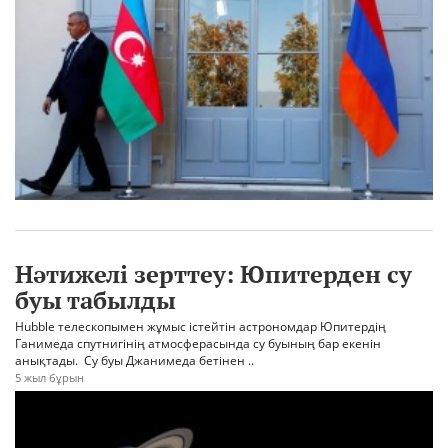
Нәтижелі зерттеу: Юпитерден су
буы табылды
Hubble телескопымен жұмыс істейтін астрономдар Юпитердің
Ганимеда спутнигінің атмосферасында су буының бар екенін
анықтады. Су буы Джанимеда бетінен ..
5 жыл бұрын