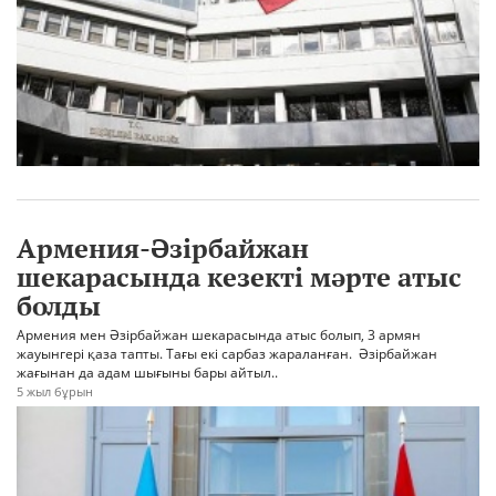
Армения-Әзірбайжан
шекарасында кезекті мәрте атыс
болды
Армения мен Әзірбайжан шекарасында атыс болып, 3 армян
жауынгері қаза тапты. Тағы екі сарбаз жараланған. Әзірбайжан
жағынан да адам шығыны бары айтыл..
5 жыл бұрын