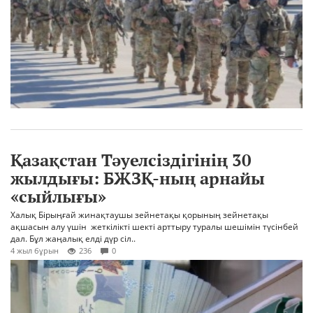
Қазақстан Тәуелсіздігінің 30
жылдығы: БЖЗҚ-ның арнайы
«сыйлығы»
Халық Бірыңғай жинақтаушы зейнетақы қорының зейнетақы
ақшасын алу үшін жеткілікті шекті арттыру туралы шешімін түсінбей
дал. Бұл жаңалық елді дүр сіл..
4 жыл бұрын
236
0