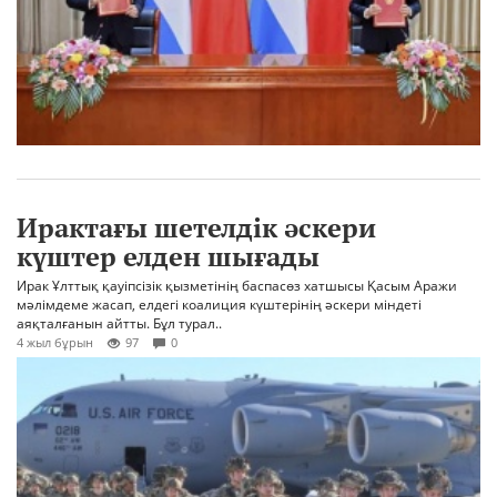
Ирактағы шетелдік әскери
күштер елден шығады
Ирак Ұлттық қауіпсізік қызметінің баспасөз хатшысы Қасым Аражи
мәлімдеме жасап, елдегі коалиция күштерінің әскери міндеті
аяқталғанын айтты. Бұл турал..
4 жыл бұрын
97
0