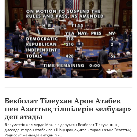
Бекболат Тілеухан Арон Атабек
пен Азаттық тілшілерін «елбұзар»
деп атады
Әлеуметтік желілерде Мәжіліс депутаты Бекболат Тілеуханның
диссидент Арон Атабек пен Шаңырақ оқиғасы туралы және "Азаттық
Радиосы" жайында айтқан пікі..