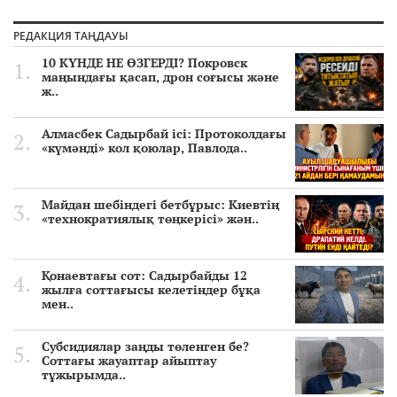
РЕДАКЦИЯ ТАҢДАУЫ
10 КҮНДЕ НЕ ӨЗГЕРДІ? Покровск
маңындағы қасап, дрон соғысы және
ж..
Алмасбек Садырбай ісі: Протоколдағы
«күмәнді» кол қоюлар, Павлода..
Майдан шебіндегі бетбұрыс: Киевтің
«технократиялық төңкерісі» жән..
Қонаевтағы сот: Садырбайды 12
жылға соттағысы келетіндер бұқа
мен..
Субсидиялар заңды төленген бе?
Соттағы жауаптар айыптау
тұжырымда..