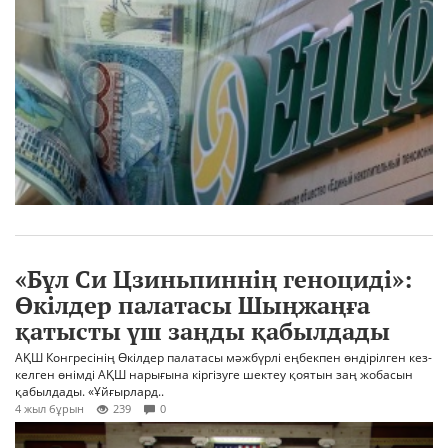
«Бұл Си Цзиньпиннің геноциді»:
Өкілдер палатасы Шыңжаңға
қатысты үш заңды қабылдады
АҚШ Конгресінің Өкілдер палатасы мәжбүрлі еңбекпен өндірілген кез-
келген өнімді АҚШ нарығына кіргізуге шектеу қоятын заң жобасын
қабылдады. «Ұйғырлард..
4 жыл бұрын
239
0