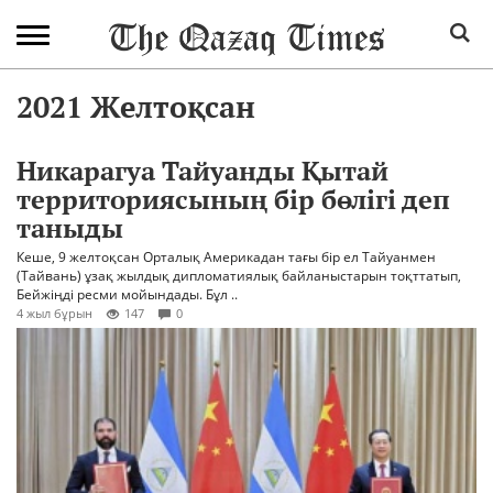
2021 Желтоқсан
Никарагуа Тайуанды Қытай
территориясының бір бөлігі деп
таныды
Кеше, 9 желтоқсан Орталық Америкадан тағы бір ел Тайуанмен
(Тайвань) ұзақ жылдық дипломатиялық байланыстарын тоқттатып,
Бейжіңді ресми мойындады. Бұл ..
4 жыл бұрын
147
0