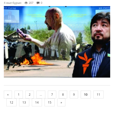
4 жыл бұрын
207
0
«
1
2
...
7
8
9
10
11
12
13
14
15
»