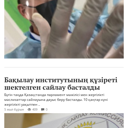
Бақылау институтының құзіреті
шектелген сайлау басталды
Бүгін таңда Қазақстанда парламент мәжілісі мен жергілікті
мәслихаттар сайлауына дауыс беру басталды. 10 қаңтар күні
жергілікті уақытпен ..
5 жыл бұрын
409
0