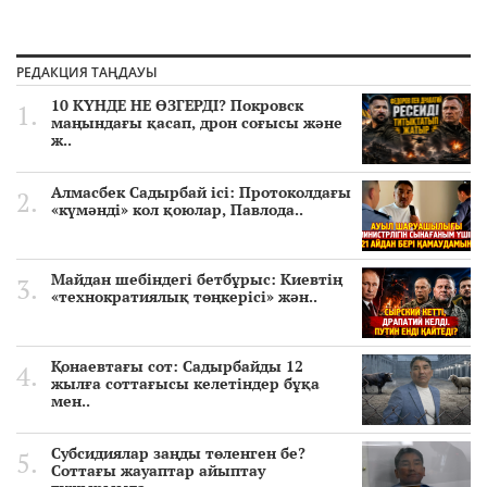
РЕДАКЦИЯ ТАҢДАУЫ
10 КҮНДЕ НЕ ӨЗГЕРДІ? Покровск
маңындағы қасап, дрон соғысы және
ж..
Алмасбек Садырбай ісі: Протоколдағы
«күмәнді» кол қоюлар, Павлода..
Майдан шебіндегі бетбұрыс: Киевтің
«технократиялық төңкерісі» жән..
Қонаевтағы сот: Садырбайды 12
жылға соттағысы келетіндер бұқа
мен..
Субсидиялар заңды төленген бе?
Соттағы жауаптар айыптау