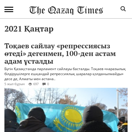
2021 Қаңтар
Тоқаев сайлау «репрессиясыз
өтеді» дегенмен, 100-ден астам
адам ұсталды
Бүгін Қазақстанда парламент сайлауы басталды. Тоқаев «наразылық
білдірушілерге ешқандай репрессиялық шаралар қолданылмайды»
десе де, Алматы мен астана..
5 жыл бұрын
697
0