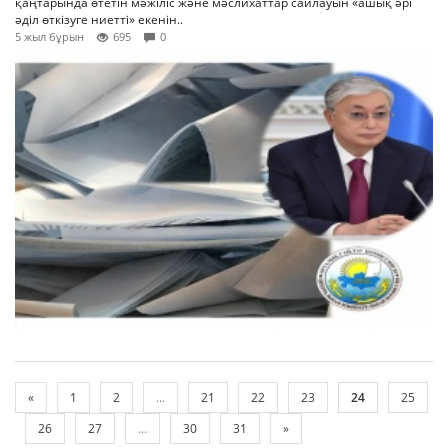
қаңтарында өтетін мәжіліс және мәслихаттар сайлауын «ашық әрі
әділ өткізуге ниетті» екенін..
5 жыл бұрын
695
0
«
1
2
...
21
22
23
24
25
26
27
...
30
31
»