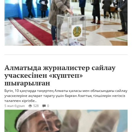
Алматыда журналистер сайлау
учаскесінен «күштеп»
шығарылған
Бүгін, 10 қаңтарда таңертең Алматы қаласы мен облысындағы сайлау
учаскелеріне ақпарат тарату үшін барған Азаттық тілшілерін негізсіз
талаппен кіргізбе..
5 жыл бұрын
528
0