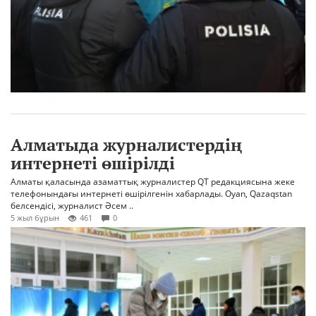
Алматыда журналистердің
интернеті өшірілді
Алматы қаласында азаматтық журналистер QT редакциясына жеке
телефонындағы интернеті өшірілгенін хабарлады. Oyan, Qazaqstan
белсендісі, журналист Әсем ..
5 жыл бұрын
461
0