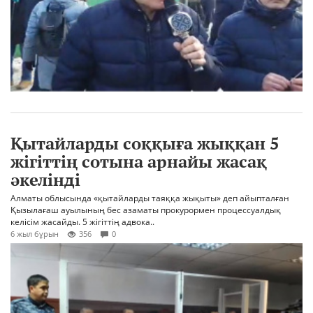
Қытайларды соққыға жыққан 5
жігіттің сотына арнайы жасақ
әкелінді
Алматы облысында «қытайларды таяққа жықыты» деп айыпталған
Қызылағаш ауылының бес азаматы прокурормен процессуалдық
келісім жасайды. 5 жігіттің адвока..
6 жыл бұрын
356
0