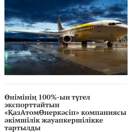
Өнімінің 100%-ын түгел
экспорттайтын
«ҚазАтомӨнеркәсіп» компаниясы
әкімшілік жауапкершілікке
тартылды