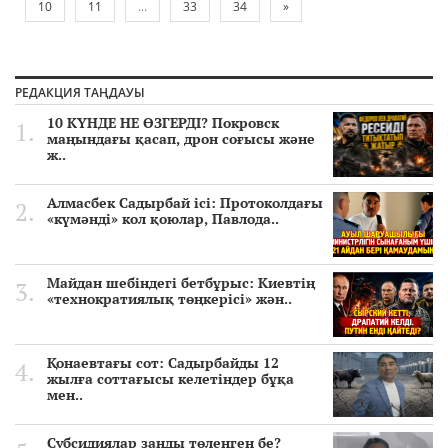
10
11
...
33
34
»
РЕДАКЦИЯ ТАҢДАУЫ
10 КҮНДЕ НЕ ӨЗГЕРДІ? Покровск
маңындағы қасап, дрон соғысы және
ж..
Алмасбек Садырбай ісі: Протоколдағы
«күмәнді» кол қоюлар, Павлода..
Майдан шебіндегі бетбұрыс: Киевтің
«технократиялық төңкерісі» жән..
Қонаевтағы сот: Садырбайды 12
жылға соттағысы келетіндер бұқа
мен..
Субсидиялар заңды төленген бе?