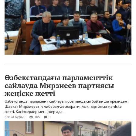
Өзбекстандағы парламенттік
сайлауда Мирзиеев партиясы
жеңіске жетті
Өзбекстанда парламент сайлауы қорытындысы бойынша президент
Шавкат Мирзиеевтің либерал-демократиялық партиясы жеңіске
жетті. Кәсіпкерлер мен іскер ада..
6 жыл бұрын
105
0