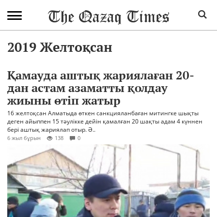
2019 Желтоқсан
Қамауда аштық жариялаған 20-
дан астам азаматты қолдау
жиыны өтіп жатыр
16 желтоқсан Алматыда өткен санкцияланбаған митингке шықты
деген айыппен 15 тәулікке дейін қамалған 20 шақты адам 4 күннен
бері аштық жариялап отыр. Ә..
6 жыл бұрын
138
0