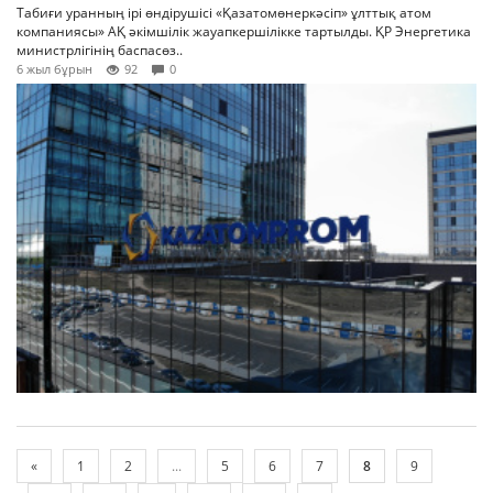
Табиғи уранның ірі өндірушісі «Қазатомөнеркәсіп» ұлттық атом
компаниясы» АҚ әкімшілік жауапкершілікке тартылды. ҚР Энергетика
министрлігінің баспасөз..
6 жыл бұрын
92
0
«
1
2
...
5
6
7
8
9