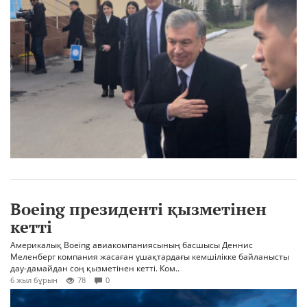
Boeing президенті қызметінен
кетті
Америкалық Boeing авиакомпаниясының басшысы Деннис
Меленберг компания жасаған ұшақтардағы кемшілікке байланысты
дау-дамайдан соң қызметінен кетті. Ком..
6 жыл бұрын
78
0