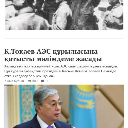
Қ.Тоқаев АЭС құрылысына
қатысты мәлімдеме жасады
Халықтың пікірі ескерілмейінше, АЭС салу шешімі жүзеге аспайды.
Бұл туралы Қазақстан президенті Қасым-Жомарт Тоқаев Семейде
өткен кездесу барысында мә..
7 жыл бұрын
809
0