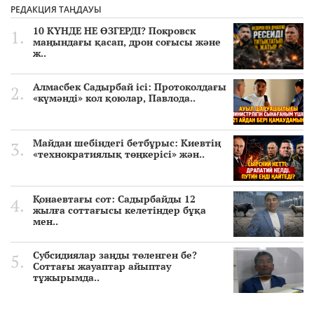
РЕДАКЦИЯ ТАҢДАУЫ
10 КҮНДЕ НЕ ӨЗГЕРДІ? Покровск
маңындағы қасап, дрон соғысы және
ж..
Алмасбек Садырбай ісі: Протоколдағы
«күмәнді» кол қоюлар, Павлода..
Майдан шебіндегі бетбұрыс: Киевтің
«технократиялық төңкерісі» жән..
Қонаевтағы сот: Садырбайды 12
жылға соттағысы келетіндер бұқа
мен..
Субсидиялар заңды төленген бе?
Соттағы жауаптар айыптау
тұжырымда..