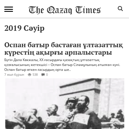
2019 Сәуір
Оспан батыр бастаған ұлтазаттық
күрестің ақырғы арпалыстары
Бүгін Дала Көкжалы, XX ғасырдағы қазақтың ұлтазаттық
қозғалысының жетекшісі – Оспан батыр Сіләмұлының атылған күні.
Оспан батыр өткен ғасырдың орта ше..
7 жыл бұрын
538
0