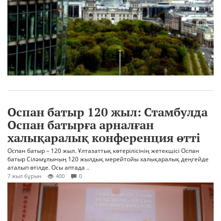
Оспан батыр 120 жыл: Стамбулда
Оспан батырға арналған
халықаралық конференция өтті
Оспан батыр – 120 жыл. Ұлтазаттық көтерілісінің жетекшісі Оспан
батыр Сіләмұлының 120 жылдық мерейтойы халықаралық деңгейде
аталып өтілде. Осы аптада ..
7 жыл бұрын
400
0