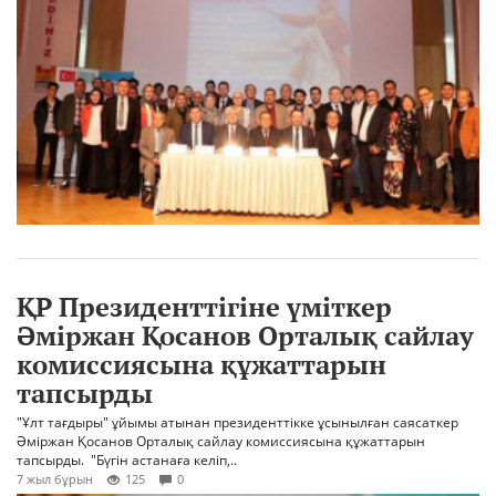
ҚР Президенттігіне үміткер
Әміржан Қосанов Орталық сайлау
комиссиясына құжаттарын
тапсырды
"Ұлт тағдыры" ұйымы атынан президенттікке ұсынылған саясаткер
Әміржан Қосанов Орталық сайлау комиссиясына құжаттарын
тапсырды. "Бүгін астанаға келіп,..
7 жыл бұрын
125
0