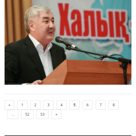
«
1
2
3
4
5
6
7
8
...
52
53
»