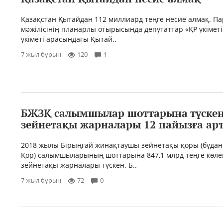
Қазақстан Қытайдан 112 миллиард теңге несие алмақ. П
мәжілісінің планарлы отырысында депутаттар «ҚР үкімет
үкіметі арасындағы Қытай..
7 жыл бұрын
120
1
БЖЗҚ салымшылар шоттарына түске
зейнетақы жарналары 12 пайызға ар
2018 жылы Бірыңғай жинақтаушы зейнетақы қоры (бұдан 
Қор) салымшыларының шоттарына 847,1 млрд теңге көле
зейнетақы жарналары түскен. Б..
7 жыл бұрын
72
0