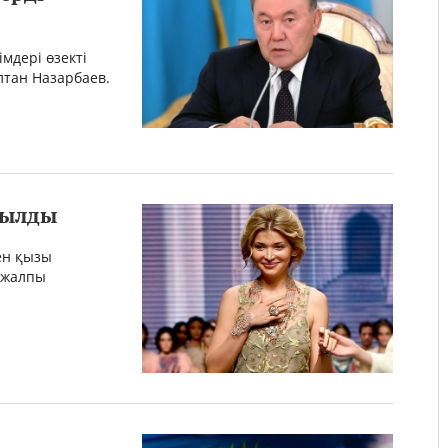
мдері өзекті
лтан Назарбаев.
рылды
ен қызы
 жалпы