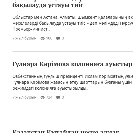
бақылауда ұстауы тиіс
Облыстар мен Астана, Алматы, Шымкент қалаларының әкі
мәселелерді бақылауда ұстауы тиіс – деп мәлімдеді Нұрсұ
Премьер-минист..
7 жыл бұрын
106
0
Гүлнара Кәрімова колонияға ауысты
Өзбекстанның тұңғыш президенті Ислам Кәрімовтың үлк
Гүлнара Кәрімова жазасын өтеу шарттарын бұзғаны үшін
режимдегі колонияға ауыстырылды,..
7 жыл бұрын
734
0
Қазақстан Қытайдан несие алмақ