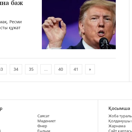
ына баж
мақ. Ресми
сты құжат
33
34
35
...
40
41
»
р
Қосымша
Саясат
Жоба турал
Мәдениет
Қолданушы
Өнер
Жарнама
і
Ғылым
Сайт картас