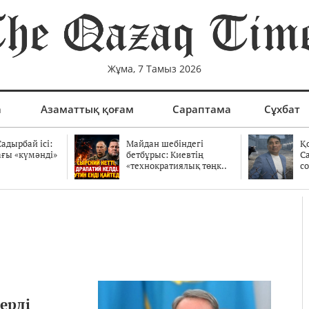
Жұма, 7 Тамыз 2026
а
Азаматтық қоғам
Сараптама
Сұхбат
адырбай ісі:
Майдан шебіндегі
Қ
ағы «күмәнді»
бетбұрыс: Киевтің
С
.
«технократиялық төңк..
со
ерді