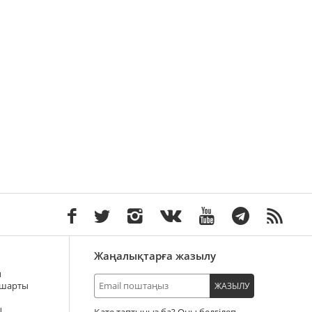
Жаңалықтарға жазылу
ы
 шарты
ЖАЗЫЛУ
ы