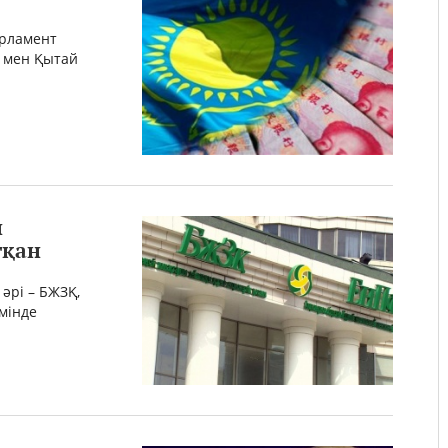
арламент
і мен Қытай
н
тқан
әрі – БЖЗҚ,
мінде