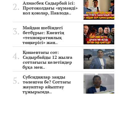
Алмасбек Садырбай ісі:
Протоколдағы «күмәнді»
кол қоюлар, Павлода..
Майдан шебіндегі
бетбұрыс: Киевтің
«технократиялық
төңкерісі» жән..
Қонаевтағы сот:
Садырбайды 12 жылға
соттағысы келетіндер
бұқа мен..
Субсидиялар заңды
төленген бе? Соттағы
жауаптар айыптау
тұжырымда..