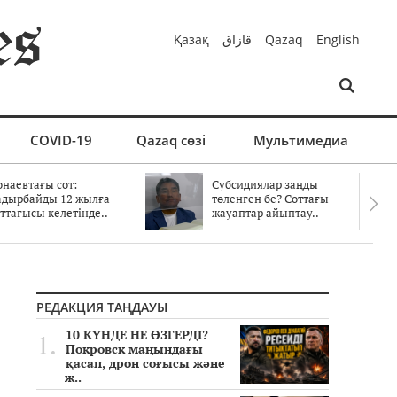
Қазақ
قازاق
Qazaq
English
COVID-19
Qazaq сөзі
Мультимедиа
онаевтағы сот:
Субсидиялар заңды
адырбайды 12 жылға
төленген бе? Соттағы
ттағысы келетінде..
жауаптар айыптау..
РЕДАКЦИЯ ТАҢДАУЫ
10 КҮНДЕ НЕ ӨЗГЕРДІ?
Покровск маңындағы
қасап, дрон соғысы және
ж..