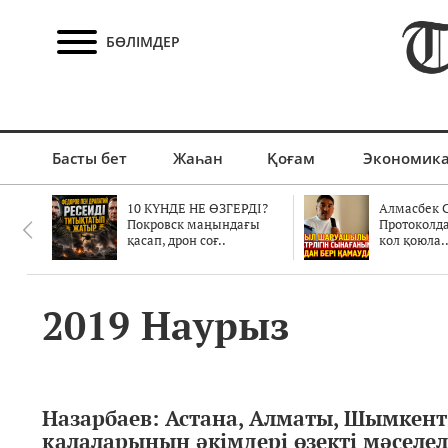
БӨЛІМДЕР
Басты бет
Жаһан
Қоғам
Экономик
10 КҮНДЕ НЕ ӨЗГЕРДІ?
Алмасбек С
Покровск маңындағы
Протоколд
қасап, дрон соғ..
кол қоюла.
2019 Наурыз
Назарбаев: Астана, Алматы, Шымкент
қалаларының әкімдері өзекті мәселел