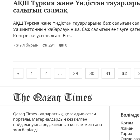
АҚШ Түркия және Үндістан тауарлар
салығын салмақ
АҚШ Түркия және Үндістан тауарларына баж салығын сал
Уашингтонның хабарлауынша, баж салығын енгізуге қаты
Конгреске ұсынылған. Еге..
7 жыл бұрын
291
0
«
1
2
...
29
30
31
32
Qazaq Times - ақпараттық, қоғамдық-саяси
Бөлімде
порталы. Материалдардың кез келген
Қоғам
пайдалануына редакцияның келісімімен ғана
Жаһан
жол беріледі.
Тарих
Qazaq сөз