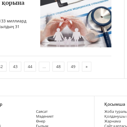
 қорына
133 миллиард
 жылдың 31
42
43
44
...
48
49
»
р
Қосымша
Саясат
Жоба турал
Мәдениет
Қолданушы
Өнер
Жарнама
і
Ғылым
Сайт картас