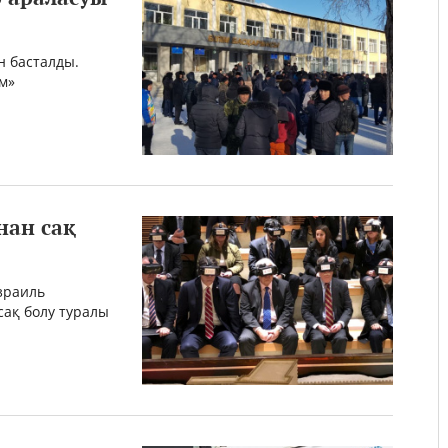
 басталды.
м»
нан сақ
Израиль
ақ болу туралы