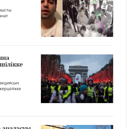
анысты
анат
ына
шілікке
 акциясын
ершілікке
 араласуы