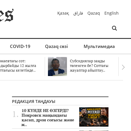
Қазақ
قازاق
Qazaq
English
COVID-19
Qazaq сөзі
Мультимедиа
онаевтағы сот:
Субсидиялар заңды
адырбайды 12 жылға
төленген бе? Соттағы
ттағысы келетінде..
жауаптар айыптау..
РЕДАКЦИЯ ТАҢДАУЫ
10 КҮНДЕ НЕ ӨЗГЕРДІ?
Покровск маңындағы
қасап, дрон соғысы және
ж..