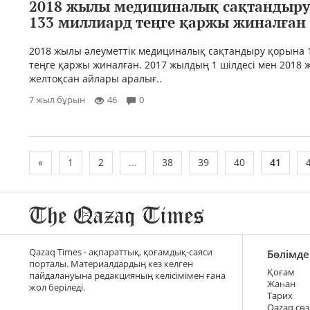
2018 жылы медициналық сақтандыру
133 миллиард теңге қаржы жиналған
2018 жылы әлеуметтік медициналық сақтандыру қорына 
теңге қаржы жиналған. 2017 жылдың 1 шілдесі мен 2018
желтоқсан айлары аралығ..
7 жыл бұрын
46
0
«
1
2
...
38
39
40
41
Qazaq Times - ақпараттық, қоғамдық-саяси
Бөлімде
порталы. Материалдардың кез келген
Қоғам
пайдалануына редакцияның келісімімен ғана
Жаһан
жол беріледі.
Тарих
Qazaq сөз