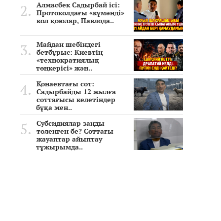
Алмасбек Садырбай ісі:
Протоколдағы «күмәнді»
кол қоюлар, Павлода..
Майдан шебіндегі
бетбұрыс: Киевтің
«технократиялық
төңкерісі» жән..
Қонаевтағы сот:
Садырбайды 12 жылға
соттағысы келетіндер
бұқа мен..
Субсидиялар заңды
төленген бе? Соттағы
жауаптар айыптау
тұжырымда..