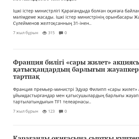
Ішкі істер министрлігі Қарағандыда болған оқиғаға байл
мәлімдеме жасады. Ішкі істер министрінің орынбасары Ж
Сүлейменов желтоқсанның 31-інен..
7 жыл бұрын
315
0
Франция билігі «сары жилет» акцияс
қатысқандардың барлығын жауапкер
тартпақ
Франция премьер-министрі Эдуар Филипп «сары жилет»
ұйымдастырғандар мен қатысушылардың барлығы жауапк
тартылатындығын TF1 телеарнасы..
7 жыл бұрын
123
0
Қарағанды оқиғасына сыртқы күштер