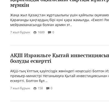
мүмкін
Жаңа жыл Қазақстан жұртшылығы үшін қайғылы оқиғамен
Қарағанды қаңтардың бірі күні қара жамылды. «Ежелгі Ри
мейрамханасында болған армян эт..
7 жыл бұрын
1600
0
АҚШ Израильге Қытай инвестициясы
болуды ескертті
АҚШ-тың Ұлттық қауіпсіздік жөніндегі кеңесшісі Болтон 
премьер-министрі Нетаньяхуға Қытай инвестициясынан с
ескертті. Болтон бұл ..
7 жыл бұрын
158
0