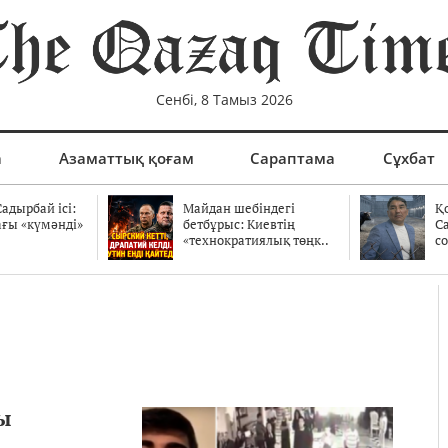
Сенбі, 8 Тамыз 2026
а
Азаматтық қоғам
Сараптама
Сұхбат
адырбай ісі:
Майдан шебіндегі
Қ
ағы «күмәнді»
бетбұрыс: Киевтің
С
.
«технократиялық төңк..
со
ы