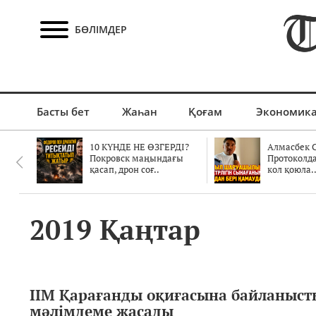
БӨЛІМДЕР
Басты бет
Жаһан
Қоғам
Экономик
10 КҮНДЕ НЕ ӨЗГЕРДІ?
Алмасбек С
Покровск маңындағы
Протоколд
қасап, дрон соғ..
кол қоюла.
2019 Қаңтар
ІІМ Қарағанды оқиғасына байланыст
мәлімдеме жасады