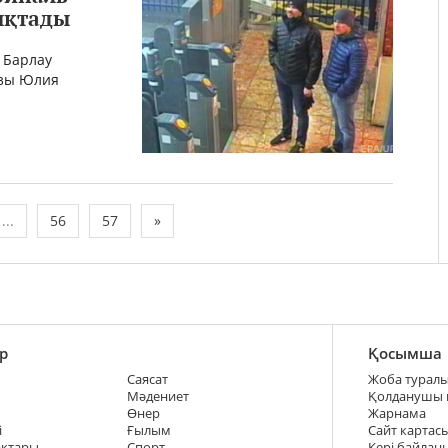
нықтады
 Барлау
ызы Юлия
...
56
57
»
р
Қосымша
Саясат
Жоба турал
Мәдениет
Қолданушы
Өнер
Жарнама
і
Ғылым
Сайт картас
ақтары
Спорт
Кері байлан