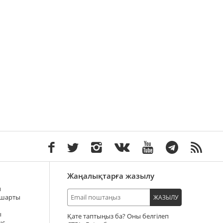
Жаңалықтарға жазылу
ы
 шарты
ЖАЗЫЛУ
ы
Қате таптыңыз ба? Оны белгілеп
ыс