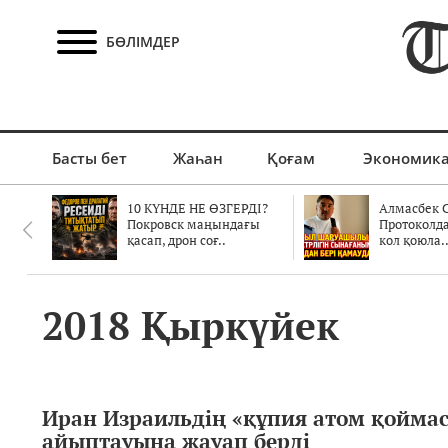
БӨЛІМДЕР
Басты бет
Жаһан
Қоғам
Экономик
10 КҮНДЕ НЕ ӨЗГЕРДІ?
Алмасбек С
Покровск маңындағы
Протоколд
қасап, дрон соғ..
кол қоюла.
2018 Қыркүйек
Иран Израильдің «құпия атом қойма
айыптауына жауап берді