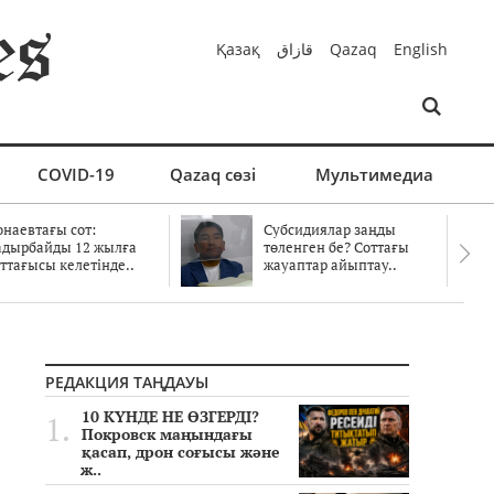
Қазақ
قازاق
Qazaq
English
COVID-19
Qazaq сөзі
Мультимедиа
онаевтағы сот:
Субсидиялар заңды
адырбайды 12 жылға
төленген бе? Соттағы
ттағысы келетінде..
жауаптар айыптау..
РЕДАКЦИЯ ТАҢДАУЫ
10 КҮНДЕ НЕ ӨЗГЕРДІ?
Покровск маңындағы
қасап, дрон соғысы және
ж..