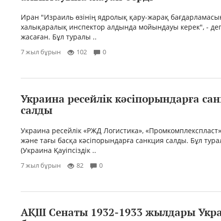
Иран "Израиль өзінің ядролық қару-жарақ бағдарламас
халықаралық инспектор алдында мойындауы керек", - де
жасаған. Бұл туралы ..
7 жыл бұрын
102
0
Украина ресейлік кәсіпорындарға са
салды
Украина ресейлік «РЖД Логистика», «Промкомплекспласт»
және тағы басқа кәсіпорындарға санкция салды. Бұл тур
(Украина Қауіпсіздік ..
7 жыл бұрын
82
0
АҚШ Сенаты 1932-1933 жылдары Укр