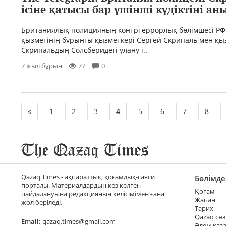
ісіне қатысы бар үшінші күдіктіні а
Британиялық полицияның контртеррорлық бөлімшесі РФ
қызметінің бұрынғы қызметкері Сергей Скрипаль мен қ
Скрипальдың Солсберидегі улану і..
7 жыл бұрын
77
0
«
1
2
3
4
5
6
7
8
Qazaq Times - ақпараттық, қоғамдық-саяси
Бөлімде
порталы. Материалдардың кез келген
Қоғам
пайдалануына редакцияның келісімімен ғана
Жаһан
жол беріледі.
Тарих
Qazaq сөз
Email:
qazaq.times@gmail.com
Әлем қаз