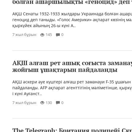
болған ашаршылықты «геноцид» деп
АҚШ Сенаты 1932-1933 жылдары Украинада болған аша
геноцид деп таныды. «Голос Америки» ақпарат көзінің мә
қыркүйек айының 26-ы күні А..
7 жыл бұрын
145
0
АҚШ алғаш рет ашық соғыста заманау
жойғыш ұшақтарын пайдаланды
АҚШ әскери әуе күштері алғаш рет заманауи F-35 ұшағын
пайдаланды. AFP ақпарат агенттігінің мәліметінше, қырк
і күні Ауғанст..
7 жыл бұрын
130
0
The Telegraph: Британия полицейі Ск