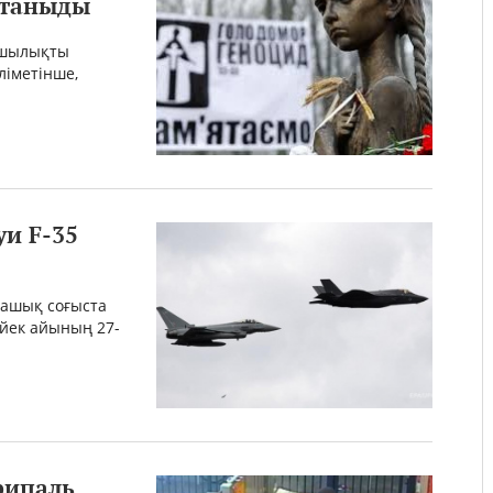
 таныды
ршылықты
ліметінше,
и F-35
 ашық соғыста
үйек айының 27-
рипаль