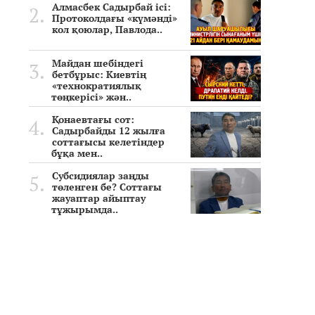
Алмасбек Садырбай ісі:
Протоколдағы «күмәнді»
кол қоюлар, Павлода..
Майдан шебіндегі
бетбұрыс: Киевтің
«технократиялық
төңкерісі» жән..
Қонаевтағы сот:
Садырбайды 12 жылға
соттағысы келетіндер
бұқа мен..
Субсидиялар заңды
төленген бе? Соттағы
жауаптар айыптау
тұжырымда..