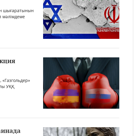
ын шығаратынын
п мәлімдеме
нкция
, «Газгольдер»
алы УҚҚ
аинада