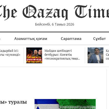
Бейсенбі, 6 Тамыз 2026
а
Азаматтық қоғам
Сараптама
Сұхбат
адырбай ісі:
Майдан шебіндегі
Қ
ағы «күмәнді»
бетбұрыс: Киевтің
С
.
«технократиялық төңк..
со
сы» туралы