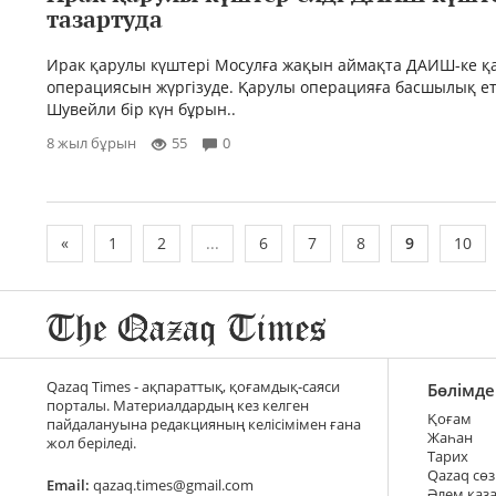
тазартуда
Ирак қарулы күштері Мосулға жақын аймақта ДАИШ-ке қ
операциясын жүргізуде. Қарулы операцияға басшылық ет
Шувейли бір күн бұрын..
8 жыл бұрын
55
0
«
1
2
...
6
7
8
9
10
Qazaq Times - ақпараттық, қоғамдық-саяси
Бөлімде
порталы. Материалдардың кез келген
Қоғам
пайдалануына редакцияның келісімімен ғана
Жаһан
жол беріледі.
Тарих
Qazaq сөз
Email:
qazaq.times@gmail.com
Әлем қаз