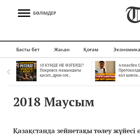
БӨЛІМДЕР
Басты бет
Жаһан
Қоғам
Экономик
10 КҮНДЕ НЕ ӨЗГЕРДІ?
Алмасбек С
Покровск маңындағы
Протоколд
қасап, дрон соғ..
кол қоюла.
2018 Маусым
Қазақстанда зейнетақы төлеу жүйесі ө