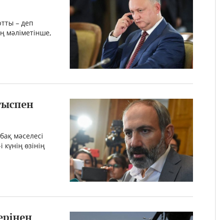
тты – деп
ің мәліметінше,
ғыспен
бақ мәселесі
 күнің өзінің
ерінен