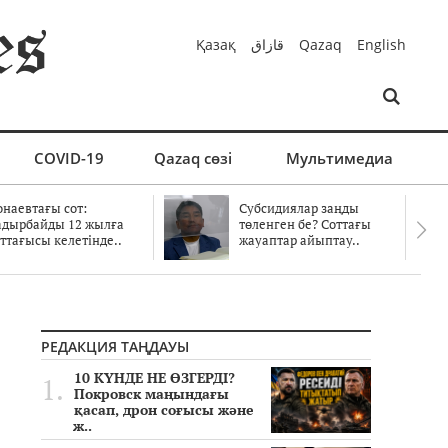
Қазақ
قازاق
Qazaq
English
COVID-19
Qazaq сөзі
Мультимедиа
онаевтағы сот:
Субсидиялар заңды
адырбайды 12 жылға
төленген бе? Соттағы
ттағысы келетінде..
жауаптар айыптау..
РЕДАКЦИЯ ТАҢДАУЫ
10 КҮНДЕ НЕ ӨЗГЕРДІ?
Покровск маңындағы
қасап, дрон соғысы және
ж..