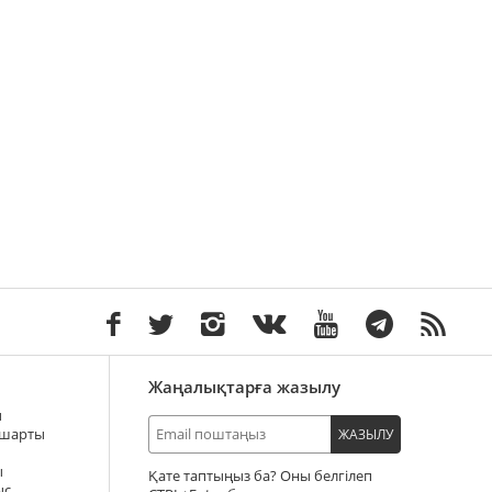
Жаңалықтарға жазылу
ы
 шарты
ЖАЗЫЛУ
ы
Қате таптыңыз ба? Оны белгілеп
ыс