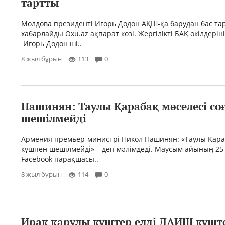
тартты
Молдова президенті Игорь Додон АҚШ-қа барудан бас тар
хабарлайды Oxu.az ақпарат көзі. Жергілікті БАҚ өкілдерін
Игорь Додон ші..
8 жыл бұрын
113
0
Пашинян: Таулы Қарабақ мәселесі со
шешілмейді
Армения премьер-министрі Никол Пашинян: «Таулы Қара
күшпен шешілмейді» – деп мәлімдеді. Маусым айының 25-і
Facebook парақшасы..
8 жыл бұрын
114
0
Ирак қарулы күштер елді ДАИШ күшт