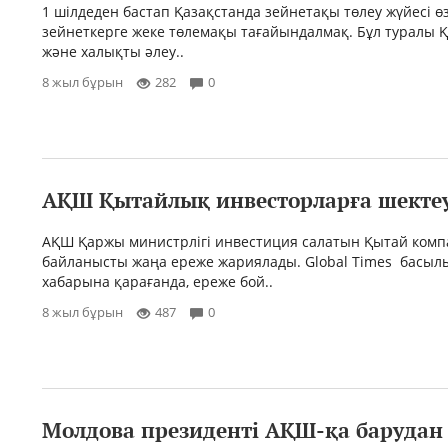
1 шілдеден бастап Қазақстанда зейнетақы төлеу жүйесі өз
зейнеткерге жеке төлемақы тағайындалмақ. Бұл туралы Қ
және халықты әлеу..
8 жыл бұрын
282
0
АҚШ Қытайлық инвесторларға шекте
АҚШ Қаржы министрлігі инвестиция салатын Қытай ком
байланысты жаңа ереже жариялады. Global Times басы
хабарына қарағанда, ереже бой..
8 жыл бұрын
487
0
Молдова президенті АҚШ-қа барудан 