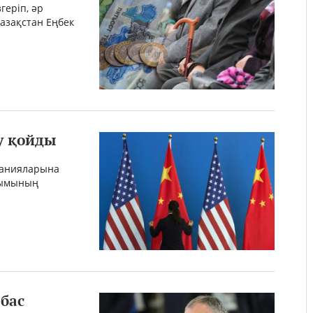
геріп, әр
азақстан Еңбек
у қойды
панияларына
лымының
бас