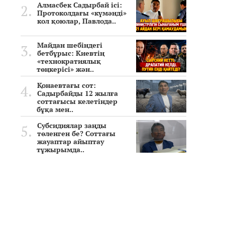
Алмасбек Садырбай ісі:
Протоколдағы «күмәнді»
кол қоюлар, Павлода..
Майдан шебіндегі
бетбұрыс: Киевтің
«технократиялық
төңкерісі» жән..
Қонаевтағы сот:
Садырбайды 12 жылға
соттағысы келетіндер
бұқа мен..
Субсидиялар заңды
төленген бе? Соттағы
жауаптар айыптау
тұжырымда..