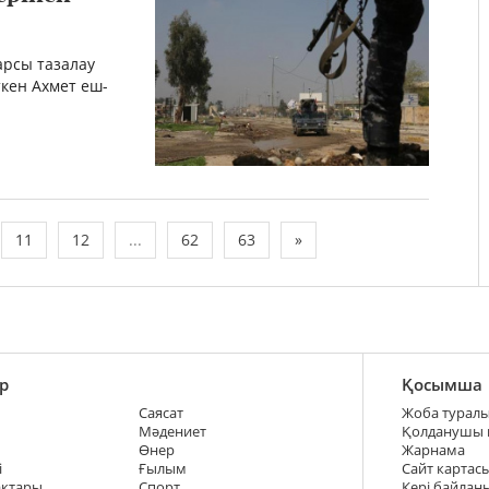
арсы тазалау
кен Ахмет еш-
11
12
...
62
63
»
р
Қосымша
Саясат
Жоба турал
Мәдениет
Қолданушы
Өнер
Жарнама
і
Ғылым
Сайт картас
ақтары
Спорт
Кері байлан