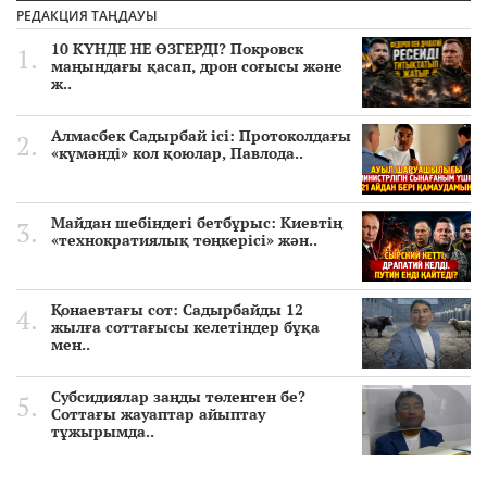
РЕДАКЦИЯ ТАҢДАУЫ
10 КҮНДЕ НЕ ӨЗГЕРДІ? Покровск
маңындағы қасап, дрон соғысы және
ж..
Алмасбек Садырбай ісі: Протоколдағы
«күмәнді» кол қоюлар, Павлода..
Майдан шебіндегі бетбұрыс: Киевтің
«технократиялық төңкерісі» жән..
Қонаевтағы сот: Садырбайды 12
жылға соттағысы келетіндер бұқа
мен..
Субсидиялар заңды төленген бе?
Соттағы жауаптар айыптау
тұжырымда..