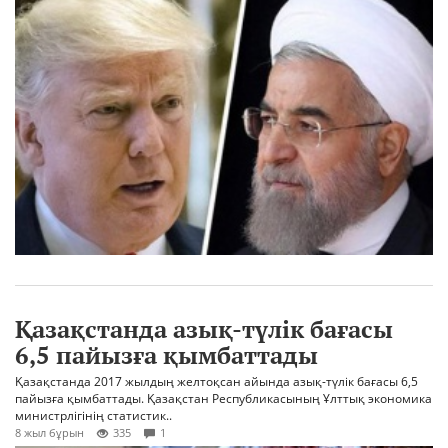
Қазақстанда азық-түлік бағасы
6,5 пайызға қымбаттады
Қазақстанда 2017 жылдың желтоқсан айында азық-түлік бағасы 6,5
пайызға қымбаттады. Қазақстан Республикасының Ұлттық экономика
министрлігінің статистик..
8 жыл бұрын
335
1