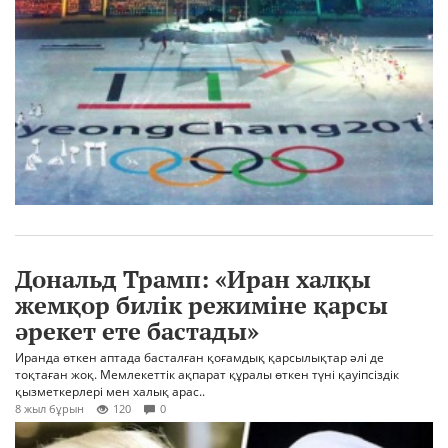
Дональд Трамп: «Иран халқы
жемқор билік режиміне қарсы
әрекет ете бастады»
Иранда өткен аптада басталған қоғамдық қарсылықтар әлі де
тоқтаған жоқ. Мемлекеттік ақпарат құралы өткен түні қауіпсіздік
қызметкерлері мен халық арас..
8 жыл бұрын
120
0