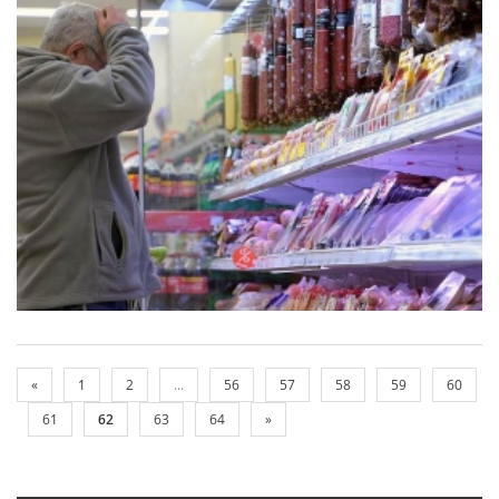
«
1
2
...
56
57
58
59
60
61
62
63
64
»