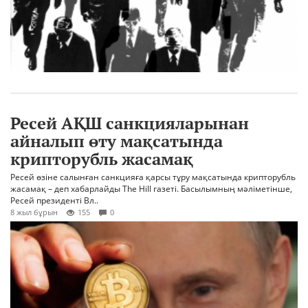
Ресей АҚШ санкцияларынан
айналып өту мақсатында
крипторубль жасамақ
Ресей өзіне салынған санкцияға қарсы тұру мақсатында крипторубль
жасамақ – деп хабарлайды The Hill газеті. Басылымның мәліметінше,
Ресей президенті Вл..
8 жыл бұрын
155
0