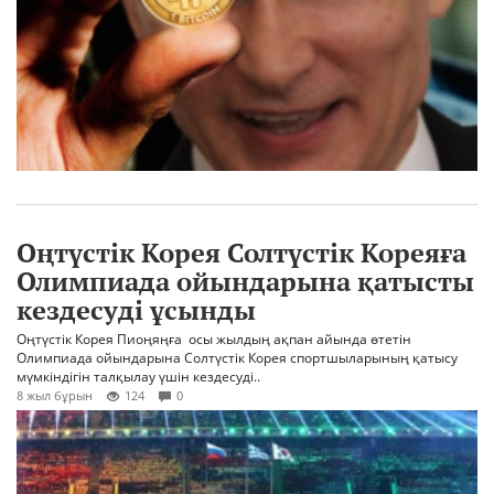
Оңтүстік Корея Солтүстік Кореяға
Олимпиада ойындарына қатысты
кездесуді ұсынды
Оңтүстік Корея Пиоңяңға осы жылдың ақпан айында өтетін
Олимпиада ойындарына Солтүстік Корея спортшыларының қатысу
мүмкіндігін талқылау үшін кездесуді..
8 жыл бұрын
124
0