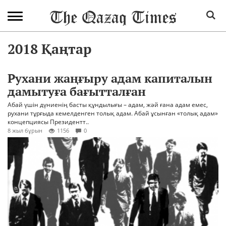
2018 Қаңтар
Рухани жаңғыру адам капиталын
дамытуға бағытталған
Абай үшін дүниенің басты құндылығы – адам, жәй ғана адам емес,
рухани тұрғыда кемелденген толық адам. Абай ұсынған «толық адам»
концепциясы Президентт..
8 жыл бұрын
1156
0