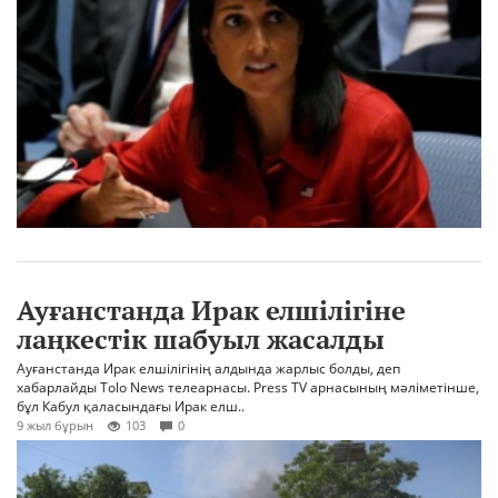
Ауғанстанда Ирак елшілігіне
лаңкестік шабуыл жасалды
Ауғанстанда Ирак елшілігінің алдында жарлыс болды, деп
хабарлайды Tolo News телеарнасы. Press TV арнасының мәліметінше,
бұл Кабул қаласындағы Ирак елш..
9 жыл бұрын
103
0