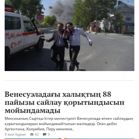
Венесуэладағы халықтың 88
пайызы сайлау қорытындысын
мойындамады
Мексиканың Сыртқы Істер министрлігі Венесуэлада өткен сайлаудың
қорытындыларын мойындамайтынын мәлімдеді. Оған дейін
Аргентина, Колумбия, Перу мемлеке..
9 жыл бұрын
62
0