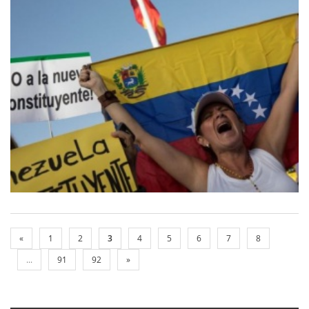
«
1
2
3
4
5
6
7
8
...
91
92
»