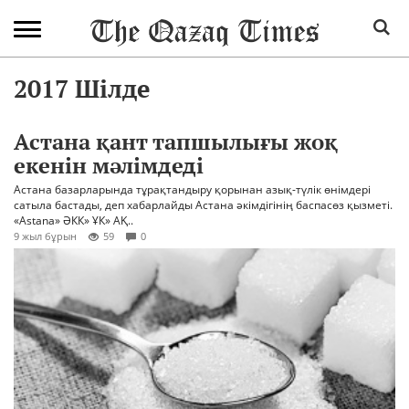
2017 Шілде
Астана қант тапшылығы жоқ
екенін мәлімдеді
Астана базарларында тұрақтандыру қорынан азық-түлік өнімдері
сатыла бастады, деп хабарлайды Астана әкімдігінің баспасөз қызметі.
«Astana» ӘКК» ҰК» АҚ..
9 жыл бұрын
59
0