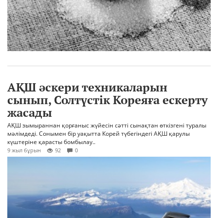
АҚШ әскери техникаларын
сынып, Солтүстік Кореяға ескерту
жасады
АҚШ зымыраннан қорғаныс жүйесін сәтті сынақтан өткізгені туралы
мәлімдеді. Сонымен бір уақытта Корей түбегіндегі АҚШ қарулы
күштеріне қарасты бомбылау..
9 жыл бұрын
92
0