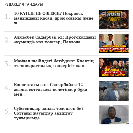
РЕДАКЦИЯ ТАҢДАУЫ
10 КҮНДЕ НЕ ӨЗГЕРДІ? Покровск
маңындағы қасап, дрон соғысы және
ж..
Алмасбек Садырбай ісі: Протоколдағы
«күмәнді» кол қоюлар, Павлода..
Майдан шебіндегі бетбұрыс: Киевтің
«технократиялық төңкерісі» жән..
Қонаевтағы сот: Садырбайды 12
жылға соттағысы келетіндер бұқа
мен..
Субсидиялар заңды төленген бе?
Соттағы жауаптар айыптау
тұжырымда..