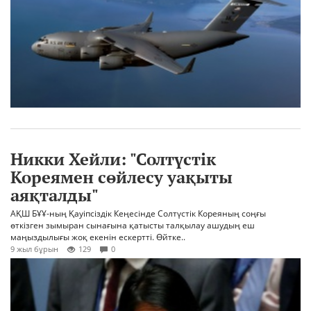
Никки Хейли: "Солтүстік
Кореямен сөйлесу уақыты
аяқталды"
АҚШ БҰҰ-ның Қауіпсіздік Кеңесінде Солтүстік Кореяның соңғы
өткізген зымыран сынағына қатысты талқылау ашудың еш
маңыздылығы жоқ екенін ескертті. Өйтке..
9 жыл бұрын
129
0