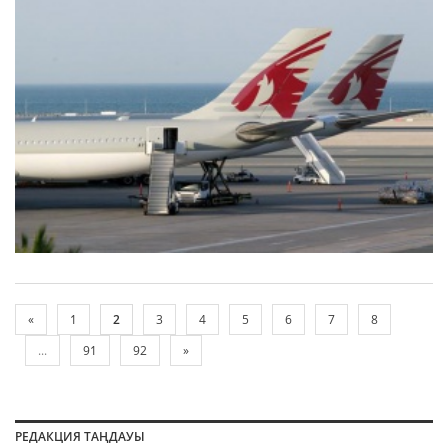
«
1
2
3
4
5
6
7
8
...
91
92
»
РЕДАКЦИЯ ТАҢДАУЫ