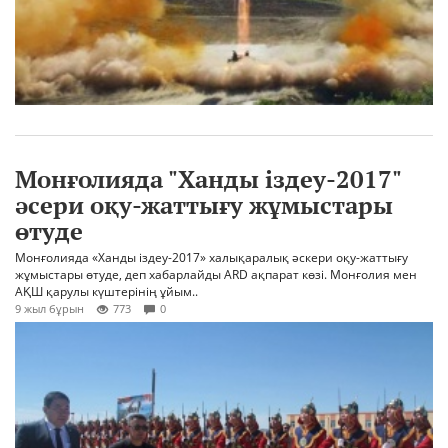
Монғолияда "Ханды іздеу-2017"
әсери оқу-жаттығу жұмыстары
өтуде
Монғолияда «Ханды іздеу-2017» халықаралық әскери оқу-жаттығу
жұмыстары өтуде, деп хабарлайды ARD ақпарат көзі. Монғолия мен
АҚШ қарулы күштерінің ұйым..
9 жыл бұрын
773
0