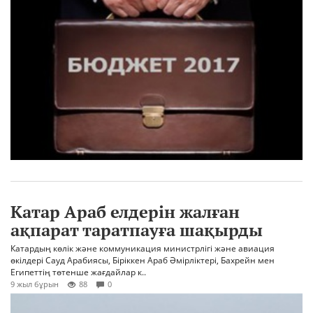
Катар Араб елдерін жалған
ақпарат таратпауға шақырды
Катардың көлік және коммуникация министрлігі және авиация
өкілдері Сауд Арабиясы, Біріккен Араб Әмірліктері, Бахрейн мен
Египеттің төтенше жағдайлар к..
9 жыл бұрын
88
0