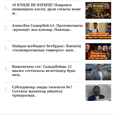
10 КҮНДЕ НЕ ӨЗГЕРДІ? Покровск
маңындағы қасап, дрон соғысы және
ж..
Алмасбек Садырбай ісі: Протоколдағы
«күмәнді» кол қоюлар, Павлода..
Майдан шебіндегі бетбұрыс: Киевтің
«технократиялық төңкерісі» жән..
Қонаевтағы сот: Садырбайды 12
жылға соттағысы келетіндер бұқа
мен..
Субсидиялар заңды төленген бе?
Соттағы жауаптар айыптау
тұжырымда..