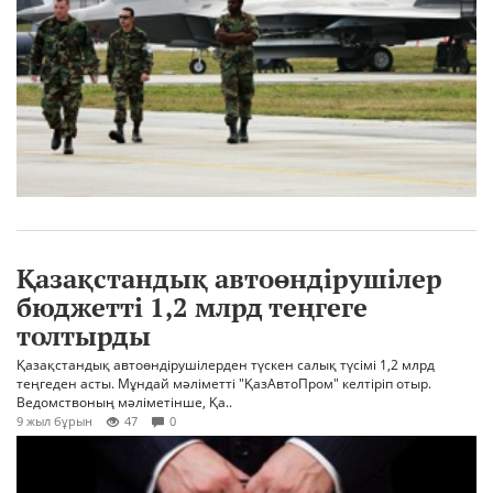
Қазақстандық автоөндірушілер
бюджетті 1,2 млрд теңгеге
толтырды
Қазақстандық автоөндірушілерден түскен салық түсімі 1,2 млрд
теңгеден асты. Мұндай мәліметті "ҚазАвтоПром" келтіріп отыр.
Ведомствоның мәліметінше, Қа..
9 жыл бұрын
47
0