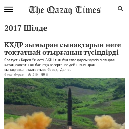
2017 Шілде
КХДР зымыран сынақтарын неге
тоқтатпай отырғанын түсіндірді
Солтүстік Корея Үкіметі АҚШ-тың бұл елге қарсы жүргізіп отырған
қатаң саясаты оң бағытқа өзгергенге дейін зымыран
сынақтарын жалғастыра береді. Дәл о..
9 жыл бұрын
219
0