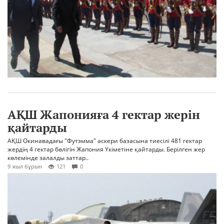
АҚШ Жапонияға 4 гектар жерін
қайтарды
АҚШ Окинавадағы "Футэмма" әскери базасына тиесілі 481 гектар
жердің 4 гектар бөлігін Жапония Үкіметіне қайтарды. Берілген жер
көлемінде залалды заттар..
9 жыл бұрын
121
0