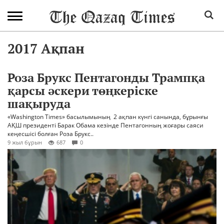
2017 Ақпан
Роза Брукс Пентагонды Трампқа
қарсы әскери төңкеріске
шақыруда
«Washington Times» басылымының 2 ақпан күнгі санында, бұрынғы
АҚШ президенті Барак Обама кезінде Пентагонның жоғары саяси
кеңесшісі болған Роза Брукс..
9 жыл бұрын
687
0