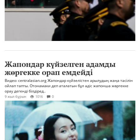
Жапондар күйзелген адамды
жөргекке орап емдейді
Видео: centralasian.org Жапондар күйзелістен арылудың жаңа тәсілін
ойлап тапты. Отонамаки деп аталатын бұл әдіс жапонша жөргекке
орау дегенді білдіред..
9 жыл бұрын
1016
0