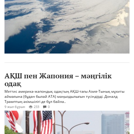
АҚШ пен Жапония – мәңгілік
одақ
Мэттис америка-жапондық одақтың АҚШ-тағы Азия-Тынық мұхиты
аймағына (бұдан былай АТА) маңыздылығын түсіндірді. Доналд
Трамптың әкімшілігі де бұл байла..
9 жыл бұрын
233
0