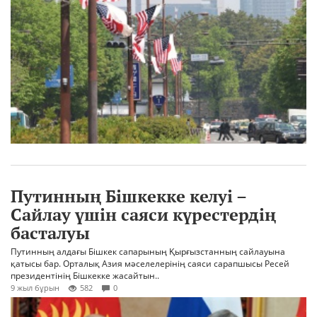
Путинның Бішкекке келуі –
Сайлау үшін саяси күрестердің
басталуы
Путинның алдағы Бішкек сапарының Қырғызстанның сайлауына
қатысы бар. Орталық Азия мәселелерінің саяси сарапшысы Ресей
президентінің Бішкекке жасайтын..
9 жыл бұрын
582
0