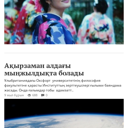
Ақырзаман алдағы
мыңжылдықта болады
Ұлыбританиядағы Оксфорт университетінің философия
факультетіне қарасты Институттың зерттеушілері ғылыми баяндама
жасады. Онда ғалымдар тобы адамзатт..
9 жыл бұрын
688
0