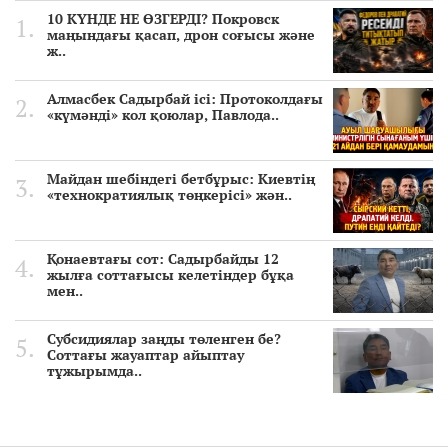
10 КҮНДЕ НЕ ӨЗГЕРДІ? Покровск
маңындағы қасап, дрон соғысы және
ж..
Алмасбек Садырбай ісі: Протоколдағы
«күмәнді» кол қоюлар, Павлода..
Майдан шебіндегі бетбұрыс: Киевтің
«технократиялық төңкерісі» жән..
Қонаевтағы сот: Садырбайды 12
жылға соттағысы келетіндер бұқа
мен..
Субсидиялар заңды төленген бе?
Соттағы жауаптар айыптау
тұжырымда..