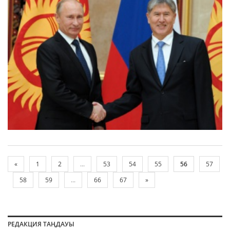
«
1
2
...
53
54
55
56
57
58
59
...
66
67
»
РЕДАКЦИЯ ТАҢДАУЫ