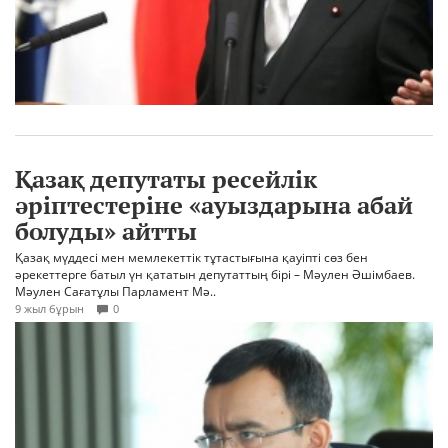
Қазақ депутаты ресейлік
әріптестеріне «ауыздарына абай
болуды» айтты
Қазақ мүддесі мен мемлекеттік тұтастығына қауіпті сөз бен
әрекеттерге батыл үн қататын депутаттың бірі – Мәулен Әшімбаев.
Мәулен Сағатұлы Парламент Мә..
9 жыл бұрын
0