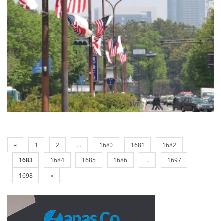
«
1
2
...
1680
1681
1682
1683
1684
1685
1686
...
1697
1698
»