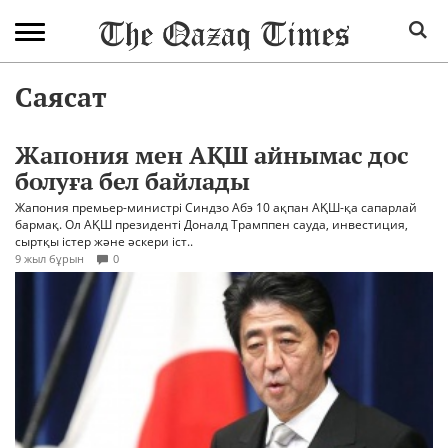
Саясат
Жапония мен АҚШ айнымас дос
болуға бел байлады
Жапония премьер-министрі Синдзо Абэ 10 ақпан АҚШ-қа сапарлай
бармақ. Ол АҚШ президенті Доналд Трамппен сауда, инвестиция,
сыртқы істер және әскери іст..
9 жыл бұрын
0