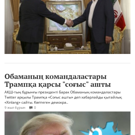
Обаманың командаластары
Трампқа қарсы "соғыс" ашты
АҚШ-тың бұрынғы президенті Барак Обаманың командаластары
Twitter арқылы Трампқа «Соғыс ашты» деп хабарлайды қытайлық
«Xinlang» сайты. Көптеген демокра..
9 жыл бұрын
0