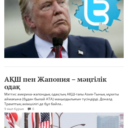
АҚШ пен Жапония – мәңгілік
одақ
Мэттис америка-жапондық одақтың АҚШ-тағы Азия-Тынық мұхиты
аймағына (бұдан былай АТА) маңыздылығын түсіндірді. Доналд
Трамптың әкімшілігі де бұл байла..
9 жыл бұрын
0