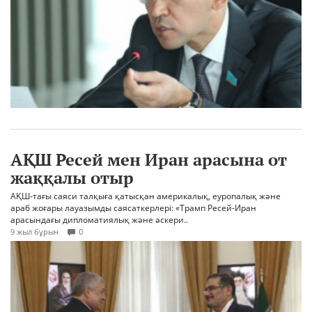
АҚШ Ресей мен Иран арасына от
жаққалы отыр
АҚШ-тағы саяси талқыға қатысқан америкалық, еуропалық және
араб жоғары лауазымды саясаткерлері: «Трамп Ресей-Иран
арасындағы дипломатиялық және әскери..
9 жыл бұрын
0