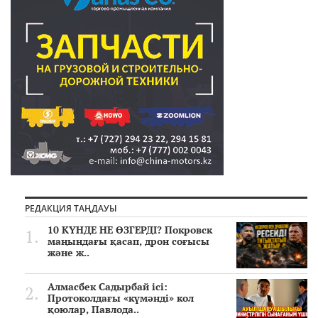
РЕДАКЦИЯ ТАҢДАУЫ
10 КҮНДЕ НЕ ӨЗГЕРДІ? Покровск
маңындағы қасап, дрон соғысы
және ж..
Алмасбек Садырбай ісі:
Протоколдағы «күмәнді» кол
қоюлар, Павлода..