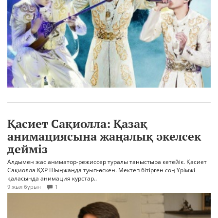
Қасиет Сақиолла: Қазақ
анимациясына жаңалық әкелсек
дейміз
Алдымен жас аниматор-режиссер туралы таныстыра кетейік. Қасиет
Сақиолла ҚХР Шыңжаңда туып-өскен. Мектеп бітірген соң Үрімжі
қаласында анимация курстар..
9 жыл бұрын
1