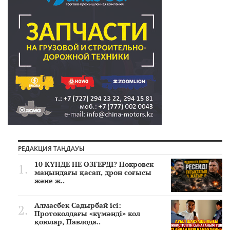
РЕДАКЦИЯ ТАҢДАУЫ
10 КҮНДЕ НЕ ӨЗГЕРДІ? Покровск
маңындағы қасап, дрон соғысы
және ж..
Алмасбек Садырбай ісі:
Протоколдағы «күмәнді» кол
қоюлар, Павлода..