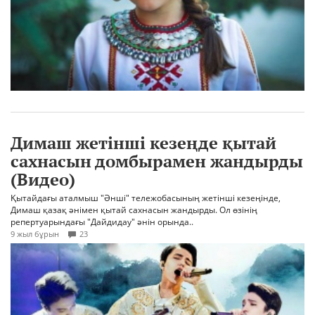
Димаш жетінші кезеңде қытай
сахнасын домбырамен жандырды
(Видео)
Қытайдағы аталмыш "Әнші" тележобасының жетінші кезеңінде,
Димаш қазақ әнімен қытай сахнасын жандырды. Ол өзінің
репертуарындағы "Дайдидау" әнін орында..
9 жыл бұрын
23