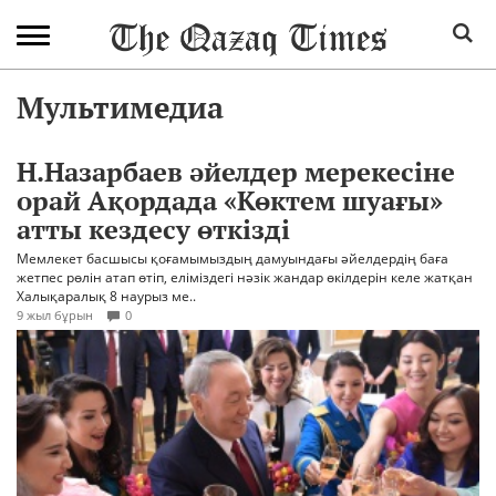
Мультимедиа
Н.Назарбаев әйелдер мерекесіне
орай Ақордада «Көктем шуағы»
атты кездесу өткізді
Мемлекет басшысы қоғамымыздың дамуындағы әйелдердің баға
жетпес рөлін атап өтіп, еліміздегі нәзік жандар өкілдерін келе жатқан
Халықаралық 8 наурыз ме..
9 жыл бұрын
0