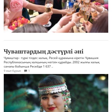
Чуваштардың дәстүрлі әні
Чуваштар - түркі тілдес халық. Ресей құрамына кіретін Чувашия
Республикасының халқының негізін құрайды. 2002 жылғы халық
санағы бойынша Ресейде 1 637 ..
9 жыл бұрын
1