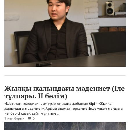
Жылқы жалындағы мәдениет (Іле
тұлпары. ІІ бөлім)
«Шыңжаң телевизиясы» түсірген жаңа жобаның бірі – «Жылқы
жалындағы мәдениет». Арысы адамзат өркениетінде үлкен маңызға
ие, берісі қазақ дейтін ұлттың ..
9 жыл бұрын
0